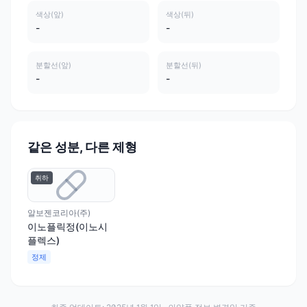
색상(앞)
색상(뒤)
-
-
분할선(앞)
분할선(뒤)
-
-
같은 성분, 다른 제형
취하
알보젠코리아(주)
이노플릭정(이노시
플렉스)
정제