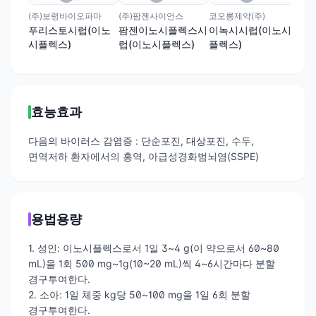
(주)보령바이오파마
(주)팜젠사이언스
코오롱제약(주)
푸리스토시럽(이노
팜젠이노시플렉스시
이녹시시럽(이노시
시플렉스)
럽(이노시플렉스)
플렉스)
효능효과
다음의 바이러스 감염증 : 단순포진, 대상포진, 수두,
면역저하 환자에서의 홍역, 아급성경화범뇌염(SSPE)
용법용량
1. 성인: 이노시플렉스로서 1일 3~4 g(이 약으로서 60~80
mL)을 1회 500 mg~1g(10~20 mL)씩 4~6시간마다 분할
경구투여한다.
2. 소아: 1일 체중 kg당 50~100 mg을 1일 6회 분할
경구투여한다.