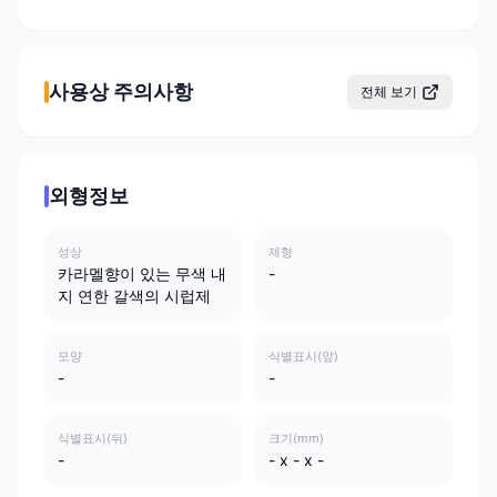
사용상 주의사항
전체 보기
외형정보
성상
제형
카라멜향이 있는 무색 내
-
지 연한 갈색의 시럽제
모양
식별표시(앞)
-
-
식별표시(뒤)
크기(mm)
-
- x - x -