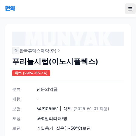
먼약
To
한국휴텍스제약(주)
한
푸리놀시럽(이노시플렉스)
취하
(2024-05-14)
분류
전문의약품
제형
-
보험
649105051 |
삭제
(2025-01-01 적용)
포장
500밀리리터/병
보관
기밀용기, 실온(1~30℃)보관