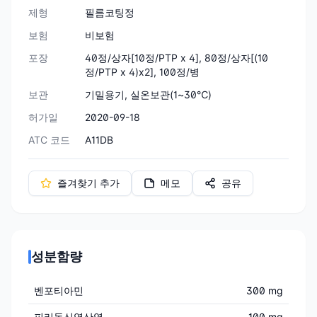
제형
필름코팅정
보험
비보험
포장
40정/상자[10정/PTP x 4], 80정/상자[(10
정/PTP x 4)x2], 100정/병
보관
기밀용기, 실온보관(1~30℃)
허가일
2020-09-18
ATC 코드
A11DB
즐겨찾기 추가
메모
공유
성분함량
벤포티아민
300 mg
피리독신염산염
100 mg