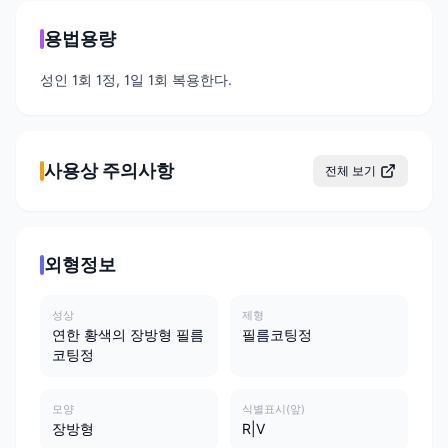
용법용량
성인 1회 1정, 1일 1회 복용한다.
사용상 주의사항
전체 보기
외형정보
성상
제형
연한 황색의 장방형 필름
필름코팅정
코팅정
모양
식별표시(앞)
장방형
R|V