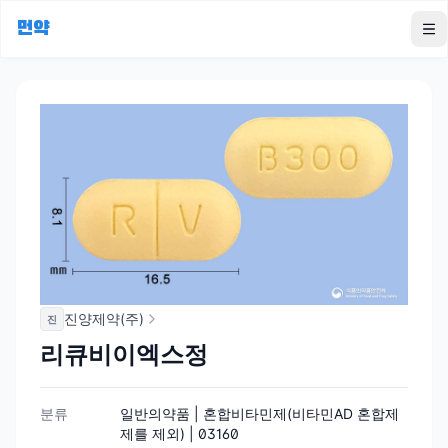
먼약
To
진양제약(주)
진
리큐비이엑스정
분류
일반의약품 | 혼합비타민제(비타민AD 혼합제
제를 제외) | 03160