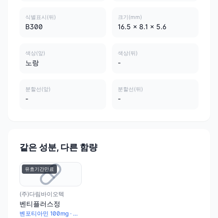
식별표시(뒤)
크기(mm)
B300
16.5 x 8.1 x 5.6
색상(앞)
색상(뒤)
노랑
-
분할선(앞)
분할선(뒤)
-
-
같은 성분, 다른 함량
유효기간만료
(주)다림바이오텍
벤티플러스정
벤포티아민 100mg · 피리독신염산염 100mg