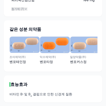
첨가제 (
7
)
같은 성분 의약품
(주
벤
조아제약(주)
익수제약(주)
일양약품(주)
벤포테인정
벤포타정
벤포커스정
효능효과
비타민 B
및 B
결핍으로 인한 신경계 질환
1
6