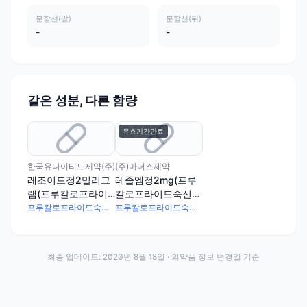
분할선(앞)
분할선(뒤)
-
-
같은 성분, 다른 함량
유효기간만료
한국유나이티드제약(주)
(주)마더스제약
레조이드정2밀리그
레졸엠정2mg(프루
램(프루칼로프라이
칼로프라이드숙신산
드숙신산염)
염)
프루칼로프라이드숙시네이트 2.642mg
프루칼로프라이드숙시네이트 2.642mg
최종 업데이트:
2020년 8월 18일
· 의약품 정보 변경일 기준