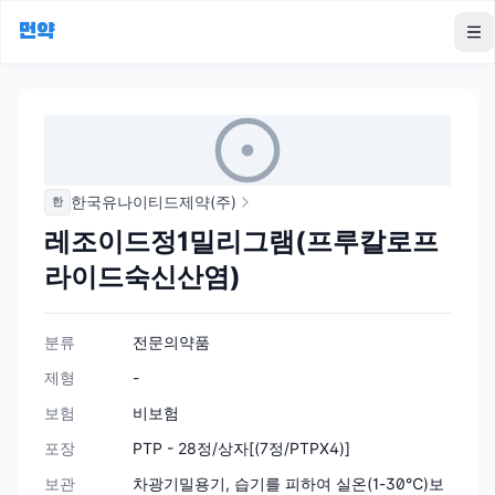
먼약
To
한국유나이티드제약(주)
한
레조이드정1밀리그램(프루칼로프
라이드숙신산염)
분류
전문의약품
제형
-
보험
비보험
포장
PTP - 28정/상자[(7정/PTPX4)]
보관
차광기밀용기, 습기를 피하여 실온(1-30℃)보