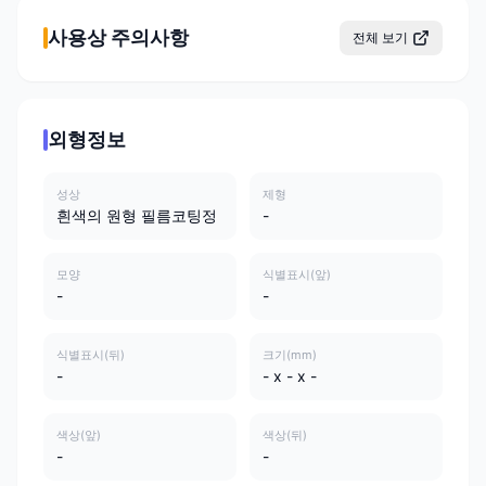
사용상 주의사항
전체 보기
외형정보
성상
제형
흰색의 원형 필름코팅정
-
모양
식별표시(앞)
-
-
식별표시(뒤)
크기(mm)
-
- x - x -
색상(앞)
색상(뒤)
-
-