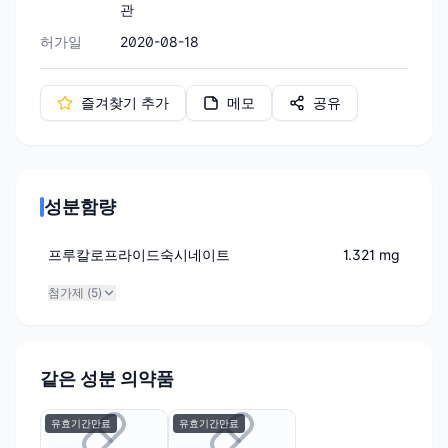
관
허가일
2020-08-18
즐겨찾기 추가
메모
공유
성분함량
프루칼로프라이드숙시네이트
1.321 mg
첨가제 (
5
)
같은 성분 의약품
유효기간만료
유효기간만료