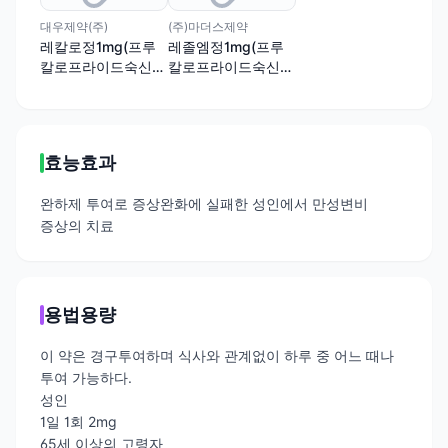
대우제약(주)
(주)마더스제약
레칼로정1mg(프루
레졸엠정1mg(프루
칼로프라이드숙신산
칼로프라이드숙신산
염)
염)
효능효과
완하제 투여로 증상완화에 실패한 성인에서 만성변비
증상의 치료
용법용량
이 약은 경구투여하며 식사와 관계없이 하루 중 어느 때나
투여 가능하다.
성인
1일 1회 2mg
65세 이상의 고령자