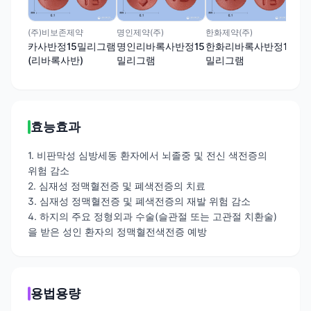
동광
리
(주)비보존제약
명인제약(주)
한화제약(주)
(리
카사반정15밀리그램
명인리바록사반정15
한화리바록사반정15
(리바록사반)
밀리그램
밀리그램
효능효과
1. 비판막성 심방세동 환자에서 뇌졸중 및 전신 색전증의
위험 감소
2. 심재성 정맥혈전증 및 폐색전증의 치료
3. 심재성 정맥혈전증 및 폐색전증의 재발 위험 감소
4. 하지의 주요 정형외과 수술(슬관절 또는 고관절 치환술)
을 받은 성인 환자의 정맥혈전색전증 예방
용법용량