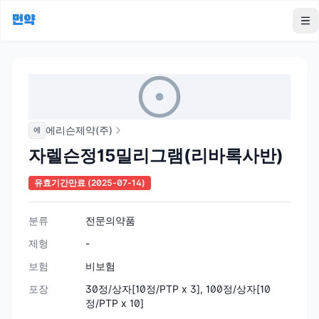
먼약
To
에리슨제약(주)
에
자렐슨정15밀리그램(리바록사반)
유효기간만료
(2025-07-14)
분류
전문의약품
제형
-
보험
비보험
포장
30정/상자[10정/PTP x 3], 100정/상자[10
정/PTP x 10]