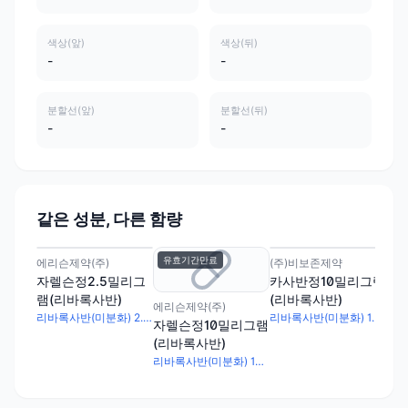
색상(앞)
색상(뒤)
-
-
분할선(앞)
분할선(뒤)
-
-
같은 성분, 다른 함량
유효기간만료
에리슨제약(주)
(주)비보존제약
명인
자렐슨정2.5밀리그
카사반정10밀리그램
명
램(리바록사반)
(리바록사반)
밀
에리슨제약(주)
리바록사반(미분화) 2.5mg
리바록사반(미분화) 10mg
자렐슨정10밀리그램
(리바록사반)
리바록사반(미분화) 10mg