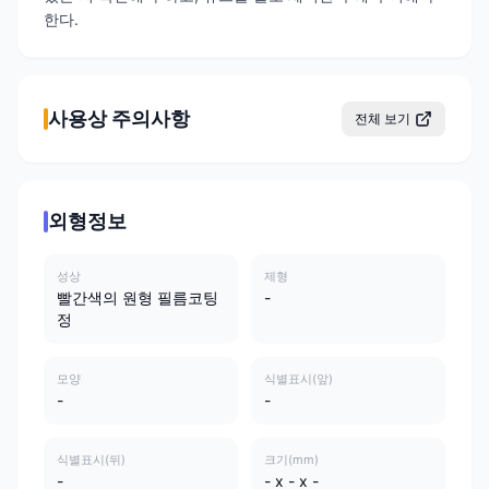
한다.
사용상 주의사항
전체 보기
외형정보
성상
제형
빨간색의 원형 필름코팅
-
정
모양
식별표시(앞)
-
-
식별표시(뒤)
크기(mm)
-
- x - x -