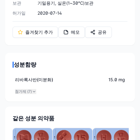
보관
기밀용기, 실온(1~30℃)보관
허가일
2020-07-14
즐겨찾기 추가
메모
공유
성분함량
리바록사반(미분화)
15.0 mg
첨가제 (
7
)
같은 성분 의약품
행