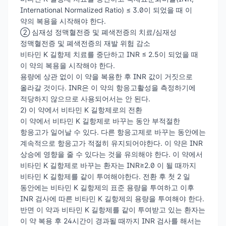
International Normalized Ratio) ≤ 3.0이 되었을 때 이
약의 복용을 시작해야 한다.
② 심재성 정맥혈전증 및 폐색전증의 치료/심재성
정맥혈전증 및 폐색전증의 재발 위험 감소
비타민 K 길항제 치료를 중단하고 INR ≤ 2.5이 되었을 때
이 약의 복용을 시작해야 한다.
용량에 상관 없이 이 약을 복용한 후 INR 값이 거짓으로
올라갈 것이다. INR은 이 약의 항응고활성을 측정하기에
적당하지 않으므로 사용되어서는 안 된다.
2) 이 약에서 비타민 K 길항제로의 전환
이 약에서 비타민 K 길항제로 바꾸는 동안 부적절한
항응고가 일어날 수 있다. 다른 항응고제로 바꾸는 동안에는
계속적으로 항응고가 적절히 유지되어야한다. 이 약은 INR
상승에 영향을 줄 수 있다는 것을 유의해야 한다. 이 약에서
비타민 K 길항제로 바꾸는 환자는 INR≥2.0 이 될 때까지
비타민 K 길항제를 같이 투여해야한다. 전환 후 첫 2 일
동안에는 비타민 K 길항제의 표준 용량을 투여하고 이후
INR 검사에 따른 비타민 K 길항제의 용량을 투여해야 한다.
반면 이 약과 비타민 K 길항제를 같이 투여받고 있는 환자는
이 약 복용 후 24시간이 경과될 때까지 INR 검사를 해서는