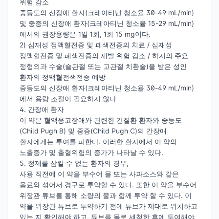
위험 감소
중등도의 신장애 환자(크레아티닌 청소율 30-49 mL/min)
및 중증의 신장애 환자(크레아티닌 청소율 15-29 mL/min)
에서의 권장용량은 1일 1회, 1회 15 mg이다.
2) 심재성 정맥혈전증 및 폐색전증의 치료 / 심재성
정맥혈전증 및 폐색전증의 재발 위험 감소 / 하지의 주요
정형외과 수술(슬관절 또는 고관절 치환술)을 받은 성인
환자의 정맥혈전색전증 예방
중등도의 신장애 환자(크레아티닌 청소율 30-49 mL/min)
에서 용량 조절이 필요하지 않다
4. 간장애 환자
이 약은 혈액응고장애와 관련한 간질환 환자와 중등도
(Child Pugh B) 및 중증(Child Pugh C)의 간장애
환자에게는 투여를 피한다. 이러한 환자에서 이 약의
노출증가 및 출혈위험의 증가가 나타날 수 있다.
5. 정제를 삼킬 수 없는 환자의 경우,
사용 직전에 이 약을 부수어 물 또는 사과소스와 같은
음료와 섞어서 경구로 투약할 수 있다. 또한 이 약을 부수어
위장관 튜브를 통해 소량의 물과 함께 투약 할 수 있다. 이
약을 위장관 튜브로 투약하기 전에 튜브가 제대로 위치하고
있는 지 확인해야 하고, 튜브를 물로 세척한 후에 투여해야