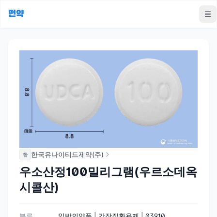
먼약
To
한국유나이티드제약(주)
한
우소산정100밀리그램(우르소데옥
시콜산)
분류
일반의약품 | 간장질환용제 | 03910