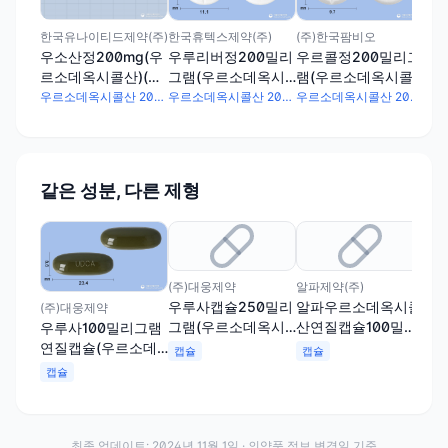
콜
(
한국유나이티드제약(주)
한국휴텍스제약(주)
(주)한국팜비오
우소산정200mg(우
우루리버정200밀리
우르콜정200밀리그
르소데옥시콜산)(수
그램(우르소데옥시
램(우르소데옥시콜
출용)
콜산)(수출용)
산)
우르소데옥시콜산 200mg
우르소데옥시콜산 200mg
우르소데옥시콜산 200mg
같은 성분, 다른 제형
취
(주)대웅제약
알파제약(주)
(주
우루사캡슐250밀리
알파우르소데옥시콜
우
(주)대웅제약
그램(우르소데옥시
산연질캡슐100밀리
리
우루사100밀리그램
콜산)
그램(수출용)
시콜
연질캡슐(우르소데
캡슐
캡슐
캡
옥시콜산)
캡슐
최종 업데이트:
2024년 11월 1일
· 의약품 정보 변경일 기준