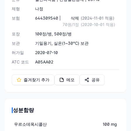
제형
나정
보험
644309540 |
삭제
(2024-11-01 적용)
70원/1정
(2020-10-01 적용)
포장
100정/병, 500정/병
보관
기밀용기, 실온(1~30℃) 보관
허가일
2020-07-10
ATC 코드
A05AA02
즐겨찾기 추가
메모
공유
성분함량
우르소데옥시콜산
100 mg