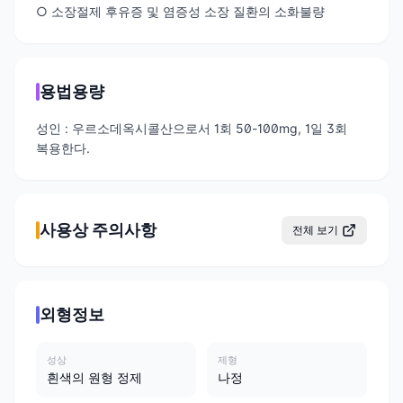
○ 소장절제 후유증 및 염증성 소장 질환의 소화불량
용법용량
성인 : 우르소데옥시콜산으로서 1회 50-100mg, 1일 3회
복용한다.
사용상 주의사항
전체 보기
외형정보
성상
제형
흰색의 원형 정제
나정