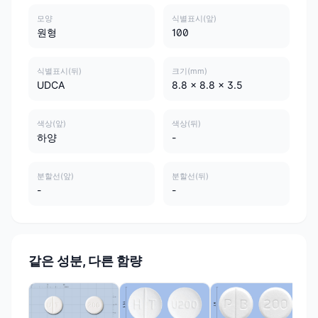
모양
식별표시(앞)
원형
100
식별표시(뒤)
크기(mm)
UDCA
8.8 x 8.8 x 3.5
색상(앞)
색상(뒤)
하양
-
분할선(앞)
분할선(뒤)
-
-
같은 성분, 다른 함량
알리
알