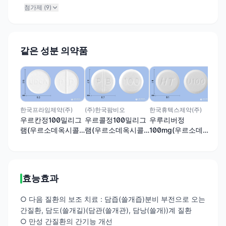
첨가제 (
9
)
같은 성분 의약품
메딕
메
한국프라임제약(주)
(주)한국팜비오
한국휴텍스제약(주)
옥
우르칸정100밀리그
우르콜정100밀리그
우루리버정
램(우르소데옥시콜
램(우르소데옥시콜
100mg(우르소데옥
산)
산)
시콜산)
효능효과
○ 다음 질환의 보조 치료 : 담즙(쓸개즙)분비 부전으로 오는
간질환, 담도(쓸개길)(담관(쓸개관), 담낭(쓸개))계 질환
○ 만성 간질환의 간기능 개선