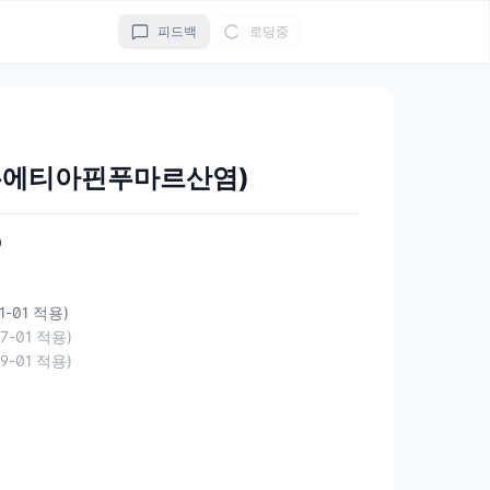
피드백
로딩중
쿠에티아핀푸마르산염)
0
01-01 적용)
07-01 적용)
09-01 적용)