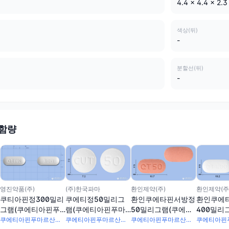
4.4 x 4.4 x 2.3
색상(뒤)
-
분할선(뒤)
-
 함량
영진약품(주)
(주)한국파마
환인제약(주)
환인제약(주
쿠티아핀정300밀리
쿠에티정50밀리그
환인쿠에타핀서방정
환인쿠에
그램(쿠에티아핀푸
램(쿠에티아핀푸마
50밀리그램(쿠에티
400밀리
마르산염)
르산염)
아핀푸마르산염)
티아핀푸
쿠에티아핀푸마르산염 345.39mg
쿠에티아핀푸마르산염 57.565mg
쿠에티아핀푸마르산염 57.56mg