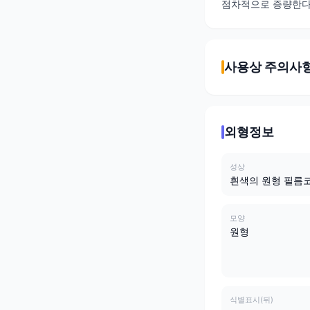
점차적으로 증량한다
사용상 주의사
외형정보
성상
흰색의 원형 필름
모양
원형
식별표시(뒤)