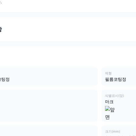
.
항
제형
코팅정
필름코팅정
식별표시(앞)
마크
크기(mm)