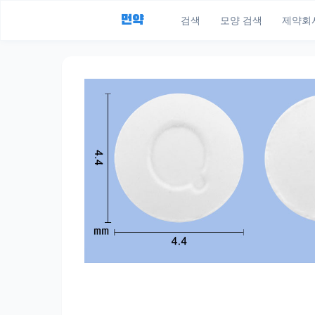
먼약
검색
모양 검색
제약회