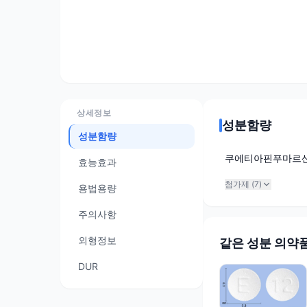
상세정보
성분함량
성분함량
쿠에티아핀푸마르
효능효과
첨가제 (
7
)
용법용량
주의사항
외형정보
같은 성분 의약
DUR