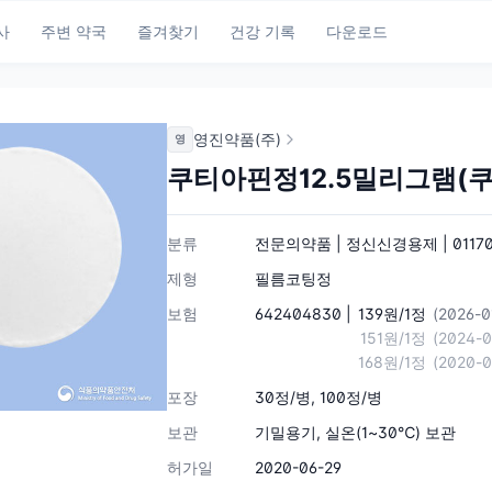
사
주변 약국
즐겨찾기
건강 기록
다운로드
영진약품(주)
영
쿠티아핀정12.5밀리그램(
분류
전문의약품 | 정신신경용제 | 0117
제형
필름코팅정
보험
642404830 |
139원/1정
(2026-
151원/1정
(2024-
168원/1정
(2020-
포장
30정/병, 100정/병
보관
기밀용기, 실온(1~30℃) 보관
허가일
2020-06-29