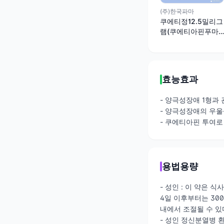
(주)한국파마
쿠에티정12.5밀리그
램(쿠에티아핀푸마
르산염)
효능효과
- 양극성장애 1형과
- 양극성장애의 우울
- 쿠에티아핀 투여로
용법용량
- 성인 : 이 약은 식
4일 이후부터는 300
내에서 조절될 수 있
- 성인 정신분열병 