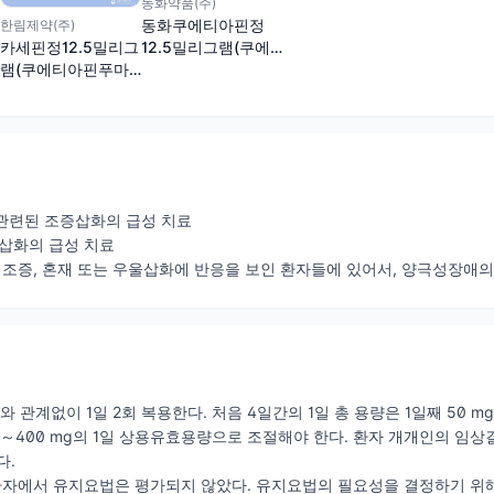
동화약품(주)
동화쿠에티아핀정
한림제약(주)
12.5밀리그램(쿠에
카세핀정12.5밀리그
티아핀푸마르산염)
램(쿠에티아핀푸마
르산염)
 관련된 조증삽화의 급성 치료
삽화의 급성 치료
 조증, 혼재 또는 우울삽화에 반응을 보인 환자들에 있어서, 양극성장애
사와 관계없이 1일 2회 복용한다. 처음 4일간의 1일 총 용량은 1일째 50 mg, 2
～400 mg의 1일 상용유효용량으로 조절해야 한다. 환자 개개인의 임상결과
다.
환자에서 유지요법은 평가되지 않았다. 유지요법의 필요성을 결정하기 위