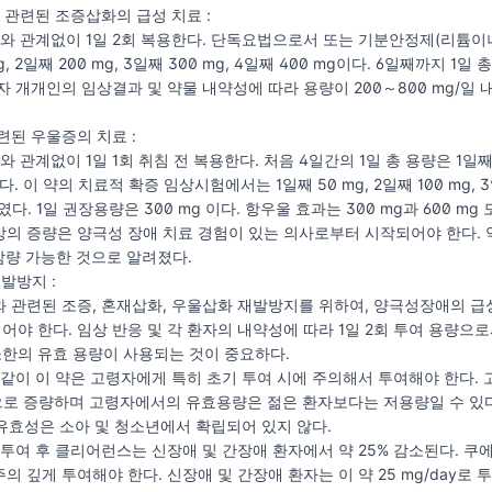
과 관련된 조증삽화의 급성 치료 :
 식사와 관계없이 1일 2회 복용한다. 단독요법으로서 또는 기분안정제(리튬
g, 2일째 200 mg, 3일째 300 mg, 4일째 400 mg이다. 6일째까지 1
자 개개인의 임상결과 및 약물 내약성에 따라 용량이 200～800 mg/일 
련된 우울증의 치료 :
사와 관계없이 1일 1회 취침 전 복용한다. 처음 4일간의 1일 총 용량은 1일째 50
 이 약의 치료적 확증 임상시험에서는 1일째 50 mg, 2일째 100 mg, 3일째 
였다. 1일 권장용량은 300 mg 이다. 항우울 효과는 300 mg과 600 
 이상의 증량은 양극성 장애 치료 경험이 있는 의사로부터 시작되어야 한다
 감량 가능한 것으로 알려졌다.
재발방지 :
애와 관련된 조증, 혼재삽화, 우울삽화 재발방지를 위하여, 양극성장애의
야 한다. 임상 반응 및 각 환자의 내약성에 따라 1일 2회 투여 용량으로서
한의 유효 용량이 사용되는 것이 중요하다.
같이 이 약은 고령자에게 특히 초기 투여 시에 주의해서 투여해야 한다. 고령
으로 증량하며 고령자에서의 유효용량은 젊은 환자보다는 저용량일 수 있다
및 유효성은 소아 및 청소년에서 확립되어 있지 않다.
 투여 후 클리어런스는 신장애 및 간장애 환자에서 약 25% 감소된다. 
 깊게 투여해야 한다. 신장애 및 간장애 환자는 이 약 25 mg/day로 