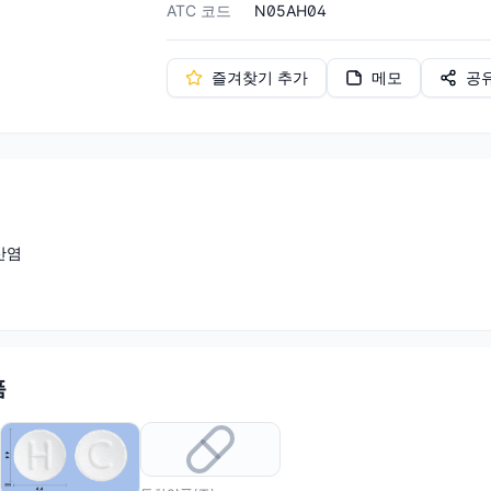
ATC 코드
N05AH04
즐겨찾기 추가
메모
공
산염
품