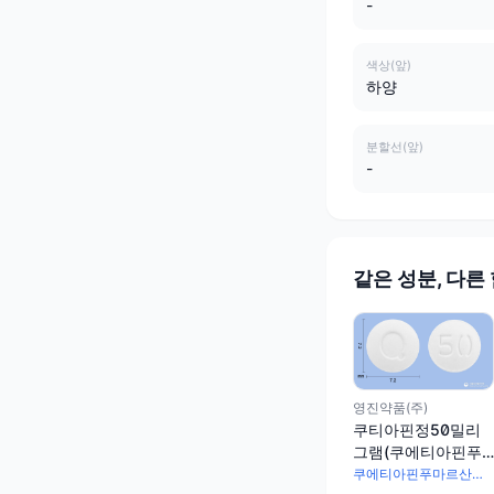
-
색상(앞)
하양
분할선(앞)
-
같은 성분, 다른
영진약품(주)
쿠티아핀정50밀리
그램(쿠에티아핀푸
마르산염)
쿠에티아핀푸마르산염 57.56mg