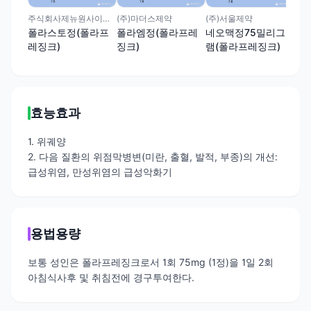
주식회사제뉴원사이언스
(주)마더스제약
(주)서울제약
폴라스토정(폴라프
폴라엠정(폴라프레
네오맥정75밀리그
레징크)
징크)
램(폴라프레징크)
효능효과
1. 위궤양
2. 다음 질환의 위점막병변(미란, 출혈, 발적, 부종)의 개선:
급성위염, 만성위염의 급성악화기
용법용량
보통 성인은 폴라프레징크로서 1회 75mg (1정)을 1일 2회
아침식사후 및 취침전에 경구투여한다.