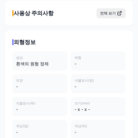
사용상 주의사항
전체 보기
외형정보
성상
제형
흰색의 원형 정제
-
모양
식별표시(앞)
-
-
식별표시(뒤)
크기(mm)
-
- x - x -
색상(앞)
색상(뒤)
-
-