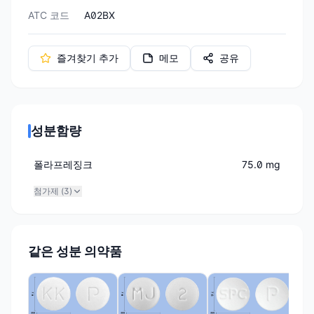
ATC 코드
A02BX
즐겨찾기 추가
메모
공유
성분함량
폴라프레징크
75.0 mg
첨가제 (
3
)
같은 성분 의약품
(주
파