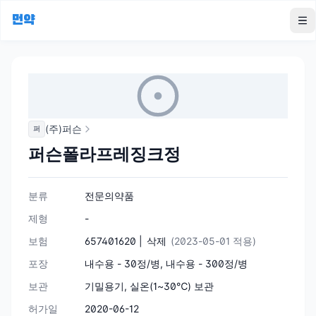
먼약
To
(주)퍼슨
퍼
퍼슨폴라프레징크정
분류
전문의약품
제형
-
보험
657401620 |
삭제
(2023-05-01 적용)
포장
내수용 - 30정/병, 내수용 - 300정/병
보관
기밀용기, 실온(1~30℃) 보관
허가일
2020-06-12