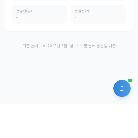
분할선(앞)
분할선(뒤)
-
-
최종 업데이트:
2023년 5월 1일
· 의약품 정보 변경일 기준
AI 에
·
·
이용약관
개인정보처리방침
About
전화번호: 070-7761-8763 | 주소: 경기도 안산시 상록구 수인로 628-16
상호: (주)약발 | 대표자: 신승호 | 사업자등록번호: 440-87-01611 | 통신판매업신고번
호: 제2020-경기안산-1331호