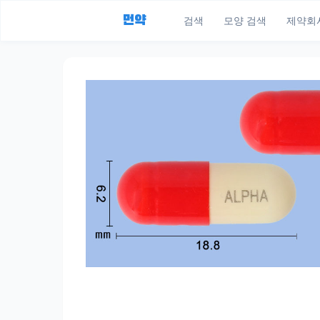
먼약
검색
모양 검색
제약회