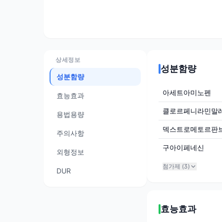
상세정보
성분함량
성분함량
아세트아미노펜
효능효과
클로르페니라민말
용법용량
덱스트로메토르판
주의사항
구아이페네신
외형정보
첨가제 (
3
)
DUR
효능효과