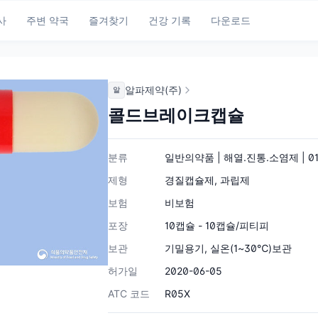
사
주변 약국
즐겨찾기
건강 기록
다운로드
알파제약(주)
알
콜드브레이크캡슐
분류
일반의약품 | 해열.진통.소염제 | 01
제형
경질캡슐제, 과립제
보험
비보험
포장
10캡슐 - 10캡슐/피티피
보관
기밀용기, 실온(1~30℃)보관
허가일
2020-06-05
ATC 코드
R05X