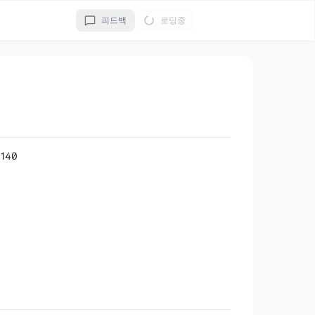
피드백
로딩중
140