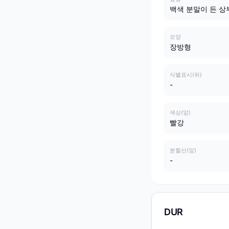
백색 분말이 든 상
모양
장방형
식별표시(뒤)
-
색상(앞)
빨강
분할선(앞)
-
DUR