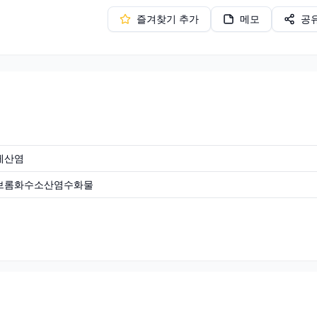
즐겨찾기 추가
메모
공
레산염
브롬화수소산염수화물