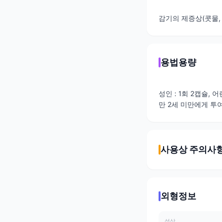
감기의 제증상(콧물, 
용법용량
성인 : 1회 2캡슐, 어
만 2세 미만에게 투
사용상 주의사
외형정보
성상