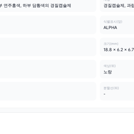
부 연주홍색, 하부 담황색의 경질캡슐제
경질캡슐제, 과
식별표시(앞)
ALPHA
크기(mm)
18.8 x 6.2 x 6.7
색상(뒤)
노랑
분할선(뒤)
-