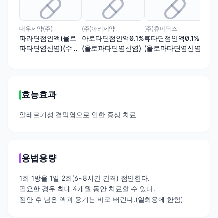
대우제약(주)
(주)아리제약
(주)휴메딕스
(주
파라딘점안액(올로
아로타딘점안액0.1%
휴타딘점안액0.1%
라
파타딘염산염)(수출
(올로파타딘염산염)
(올로파타딘염산염)
0.
용)
산염
효능효과
알레르기성 결막염으로 인한 증상 치료
용법용량
1회 1방울 1일 2회(6~8시간 간격) 점안한다.
필요한 경우 최대 4개월 동안 치료할 수 있다.
점안 후 남은 액과 용기는 바로 버린다.(일회용에 한함)