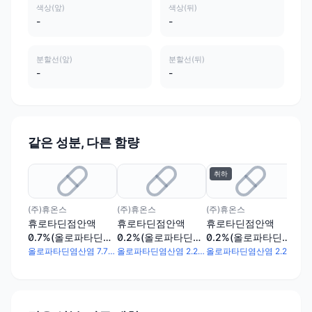
색상(앞)
색상(뒤)
-
-
분할선(앞)
분할선(뒤)
-
-
같은 성분, 다른 함량
취하
(주)휴온스
(주)휴온스
(주)휴온스
(주
휴로타딘점안액
휴로타딘점안액
휴로타딘점안액
알
0.7%(올로파타딘염
0.2%(올로파타딘염
0.2%(올로파타딘염
0.
산염)
산염)(1회용),휴로타
산염)
산염
올로파타딘염산염 7.76mg
올로파타딘염산염 2.22mg
올로파타딘염산염 2.22mg
딘점안액0.2%(올로
파타딘염산염)