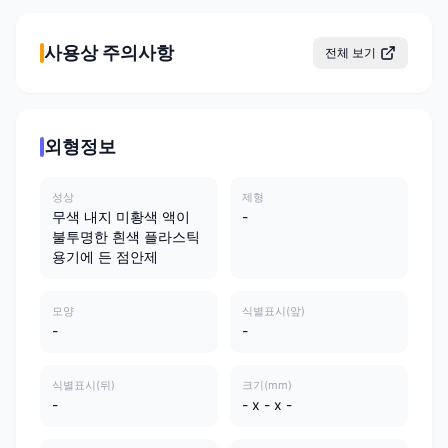
사용상 주의사항
전체 보기
외형정보
성상
제형
무색 내지 미황색 액이
-
불투명한 흰색 플라스틱
용기에 든 점안제
모양
식별표시(앞)
-
-
식별표시(뒤)
크기(mm)
-
- x - x -