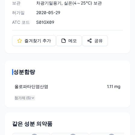
보관
차광기밀용기, 실온(4～25℃) 보관
허가일
2020-05-29
ATC 코드
S01GX09
즐겨찾기 추가
메모
공유
성분함량
올로파타딘염산염
1.11 mg
첨가제 (
5
)
같은 성분 의약품