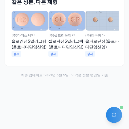
같은 성분, 다른 제형
(주
알
(
정
(주)한국파마
(주)마더스제약
(주)셀트리온제약
올파로딘정(올로파
올로엠정5밀리그램
셀로파정5밀리그램
타딘염산염)
(올로파타딘염산염)
(올로파타딘염산염)
정제
정제
정제
최종 업데이트:
2021년 3월 5일
· 의약품 정보 변경일 기준
AI 에