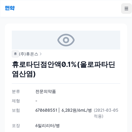
먼약
To
(주)휴온스
휴
휴로타딘점안액0.1%(올로파타딘
염산염)
분류
전문의약품
제형
-
보험
670608551 |
6,282원/6mL/병
(2021-03-05
적용)
포장
6밀리리터/병