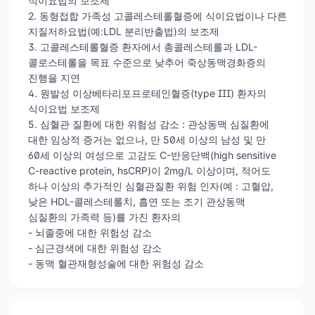
식이요법의 보조제
2. 동형접합 가족성 고콜레스테롤혈증에 식이요법이나 다른
지질저하요법(예:LDL 분리반출법)의 보조제
3. 고콜레스테롤혈증 환자에서 총콜레스테롤과 LDL-
콜로스테롤을 목표 수준으로 낮추어 죽상동맥경화증의
진행을 지연
4. 원발성 이상베타리포프로테인혈증(type III) 환자의
식이요법 보조제
5. 심혈관 질환에 대한 위험성 감소 : 관상동맥 심질환에
대한 임상적 증거는 없으나, 만 50세 이상의 남성 및 만
60세 이상의 여성으로 고감도 C-반응단백(high sensitive
C-reactive protein, hsCRP)이 2mg/L 이상이며, 적어도
하나 이상의 추가적인 심혈관질환 위험 인자(예 : 고혈압,
낮은 HDL-콜레스테롤치, 흡연 또는 조기 관상동맥
심질환의 가족력 등)를 가진 환자의
- 뇌졸중에 대한 위험성 감소
- 심근경색에 대한 위험성 감소
- 동맥 혈관재형성술에 대한 위험성 감소