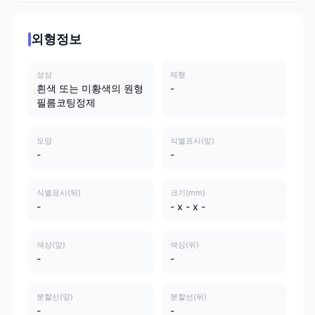
외형정보
성상
제형
흰색 또는 미황색의 원형
-
필름코팅정제
모양
식별표시(앞)
-
-
식별표시(뒤)
크기(mm)
-
- x - x -
색상(앞)
색상(뒤)
-
-
분할선(앞)
분할선(뒤)
-
-