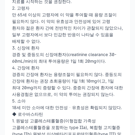
치료를 시작하는 것을 권장한다.
2. 고령자
만 65세 이상의 고령자에 이 약을 투여할 때 용량 조절이
필요하지 않다. 이 약의 유효성과 안전성에 있어 고령
환자와 젊은 환자 간에 전반적인 차이가 관찰되지 않았으나,
일부 고령자에서 보다 민감한 반응이 나타날 수 있음을
배제할 수 없다.
3. 신장애 환자
경증 및 중등도의 신장애환자(creatinine clearance 30-
60mL/min)의 최대 투여용량은 1일 1회 20mg이다.
4. 간장애 환자
경증의 간장애 환자는 용량조절이 필요하지 않다. 중등도의
간장애 환자는 권장 초회용량이 1일 1회 10mg이고, 1일
최대 20mg까지 증량할 수 있다. 중증의 간장애 환자에 대한
사용경험은 없으므로, 이 약의 투여는 권장되지 않는다.
5. 소아
18세 미만 소아에 대한 안전성ㆍ유효성은 확립되지 않았다.
◆ 로수바스타틴
1. 원발성 고콜레스테롤혈증(이형접합 가족성
고콜레스테롤혈증을 포함하는 type IIa), 복합형 고지혈증
(type IIb) 원발성 이상베타리포프로테인혈증(type III) 및