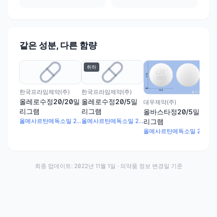
같은 성분, 다른 함량
취하
(주
올메
리
한국프라임제약(주)
한국프라임제약(주)
올레로수정20/20밀
올레로수정20/5밀
대우제약(주)
리그램
리그램
올바스타정20/5밀
리그램
올메사르탄메독소밀 20mg · 로수바스타틴칼슘 20.8mg
올메사르탄메독소밀 20mg · 로수바스타틴칼슘 5.2mg
올메사르탄메독소밀 20mg · 로수바스타틴칼슘 5.2mg
최종 업데이트:
2022년 11월 1일
· 의약품 정보 변경일 기준