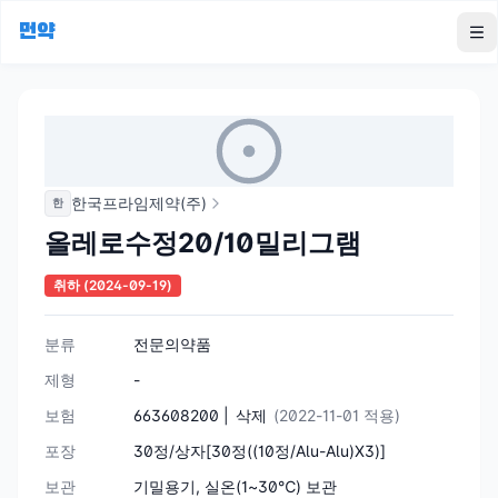
먼약
To
한국프라임제약(주)
한
올레로수정20/10밀리그램
취하
(2024-09-19)
분류
전문의약품
제형
-
보험
663608200 |
삭제
(2022-11-01 적용)
포장
30정/상자[30정((10정/Alu-Alu)X3)]
보관
기밀용기, 실온(1~30℃) 보관