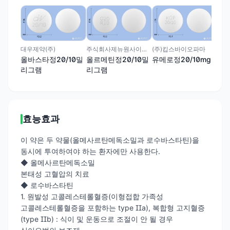
위더
올메
리
대우제약(주)
주식회사제뉴원사이언스
(주)킵스바이오파마
올바스타정20/10밀
올르메틴정20/10밀
유메로정20/10mg
리그램
리그램
효능효과
이 약은 두 약물(올메사르탄메독소밀과 로수바스타틴)을
동시에 투여하여야 하는 환자에만 사용한다.
◆ 올메사르탄메독소밀
본태성 고혈압의 치료
◆ 로수바스타틴
1. 원발성 고콜레스테롤혈증(이형접합 가족성
고콜레스테롤혈증을 포함하는 type IIa), 복합형 고지혈증
(type IIb) : 식이 및 운동으로 조절이 안 될 경우