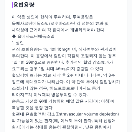
용법용량
이 약은 성인에 한하여 투여하며, 투여용량은
올메사르탄메독소밀/로수바스타틴 각 성분의 효과 및
내약성에 근거하여 각 환자에서 개별화되어야 한다.
◆ 올메사르탄메독소밀
1. 성인
권장 초회용량은 1일 1회 10mg이며, 식사여부와 관계없이
투여한다. 이 용량에서 혈압이 적절히 조절되지 않는 경우
1일 1회 20mg으로 증량한다. 추가적인 혈압 감소효과가
요구되는 경우 1일 최대 40mg까지 증량할 수 있다.
혈압강하 효과는 치료 시작 후 2주 이내 나타나며, 약 8주
정도에 최대효과가 나타난다. 이 약 단독 투여시 혈압강하가
조절되지 않는 경우, 히드로클로로티아지드 등의
티아지드계 이뇨제와 병용투여할 수 있다.
순응도 개선을 위해 가능하면 매일 같은 시간(예: 아침)에
복용할 것을 권장 한다.
혈관내 유효혈액량 감소(Intravascular volume depletion)
의 가능성이 있는 환자(예, 이뇨제 투여 환자, 특히 신장애
환자)에게는 상태를 충분히 관찰하면서, 낮은 용량에서