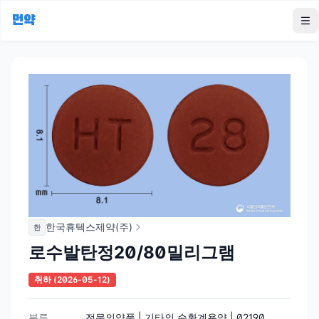
먼약
To
한국휴텍스제약(주)
한
로수발탄정20/80밀리그램
취하
(2026-05-12)
분류
전문의약품 | 기타의 순환계용약 | 02190