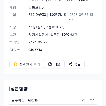
제형
필름코팅정
보험
649104930 |
1,029원/1정
(2023-09-05 적
용)
포장
30정/상자[10정/PTPx3]
보관
차광기밀용기, 실온(1~30℃)보관
허가일
2020-05-27
ATC 코드
C10BX10
즐겨찾기 추가
메모
공유
성분함량
로수바스타틴칼슘
20.8 mg