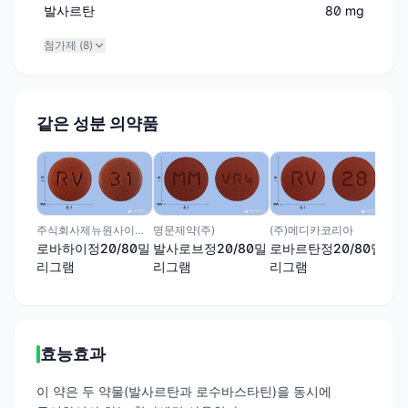
발사르탄
80 mg
첨가제 (
8
)
같은 성분 의약품
동광
브이
그
주식회사제뉴원사이언스
명문제약(주)
(주)메디카코리아
로바하이정20/80밀
발사로브정20/80밀
로바르탄정20/80밀
리그램
리그램
리그램
효능효과
이 약은 두 약물(발사르탄과 로수바스타틴)을 동시에