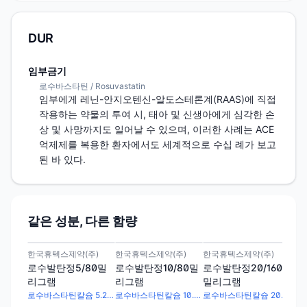
DUR
임부금기
로수바스타틴 / Rosuvastatin
임부에게 레닌-안지오텐신-알도스테론계(RAAS)에 직접 
작용하는 약물의 투여 시, 태아 및 신생아에게 심각한 손
상 및 사망까지도 일어날 수 있으며, 이러한 사례는 ACE
억제제를 복용한 환자에서도 세계적으로 수십 례가 보고
된 바 있다.
같은 성분, 다른 함량
취하
취하
취하
취
한국휴텍스제약(주)
한국휴텍스제약(주)
한국휴텍스제약(주)
한국
로수발탄정5/80밀
로수발탄정10/80밀
로수발탄정20/160
로수
리그램
리그램
밀리그램
리
로수바스타틴칼슘 5.2mg · 발사르탄 80mg
로수바스타틴칼슘 10.4mg · 발사르탄 80mg
로수바스타틴칼슘 20.8mg · 발사르탄 160mg