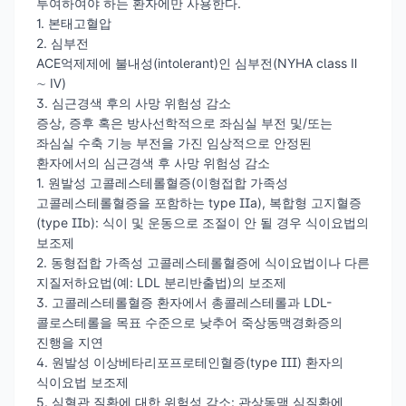
투여하여야 하는 환자에만 사용한다.
1. 본태고혈압
2. 심부전
ACE억제제에 불내성(intolerant)인 심부전(NYHA class Ⅱ
∼ Ⅳ)
3. 심근경색 후의 사망 위험성 감소
증상, 증후 혹은 방사선학적으로 좌심실 부전 및/또는
좌심실 수축 기능 부전을 가진 임상적으로 안정된
환자에서의 심근경색 후 사망 위험성 감소
1. 원발성 고콜레스테롤혈증(이형접합 가족성
고콜레스테롤혈증을 포함하는 type IIa), 복합형 고지혈증
(type IIb): 식이 및 운동으로 조절이 안 될 경우 식이요법의
보조제
2. 동형접합 가족성 고콜레스테롤혈증에 식이요법이나 다른
지질저하요법(예: LDL 분리반출법)의 보조제
3. 고콜레스테롤혈증 환자에서 총콜레스테롤과 LDL-
콜로스테롤을 목표 수준으로 낮추어 죽상동맥경화증의
진행을 지연
4. 원발성 이상베타리포프로테인혈증(type III) 환자의
식이요법 보조제
5. 심혈관 질환에 대한 위험성 감소: 관상동맥 심질환에