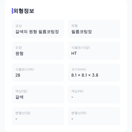
외형정보
성상
제형
갈색의 원형 필름코팅정
필름코팅정
모양
식별표시(앞)
원형
HT
식별표시(뒤)
크기(mm)
28
8.1 x 8.1 x 3.8
색상(앞)
색상(뒤)
갈색
-
분할선(앞)
분할선(뒤)
-
-