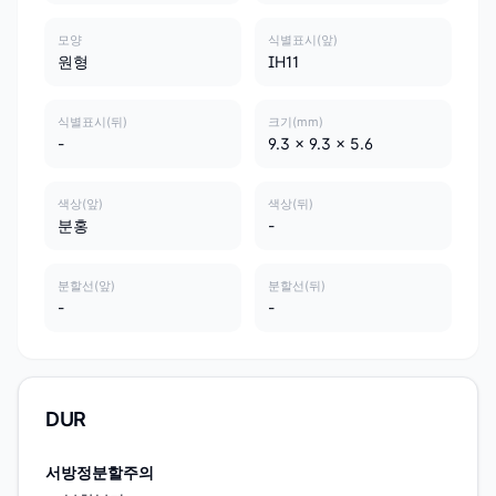
모양
식별표시(앞)
원형
IH11
식별표시(뒤)
크기(mm)
-
9.3 x 9.3 x 5.6
색상(앞)
색상(뒤)
분홍
-
분할선(앞)
분할선(뒤)
-
-
DUR
서방정분할주의