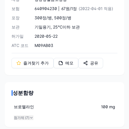
보험
640904230 |
67원/1정
(2022-04-01 적용)
포장
300정/병, 500정/병
보관
기밀용기, 25℃이하 보관
허가일
2020-05-22
ATC 코드
M09AB03
즐겨찾기 추가
메모
공유
성분함량
브로멜라인
100 mg
첨가제 (
7
)