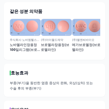
같은 성분 의약품
(주
브
로
주식회사 노바엠헬스케어
(주)아이월드제약
(주)엘앤씨바이오
노바멜라인장용정
브로멜라장용정(브
메가브로멜정(브로
100밀리그램(브로멜
로멜라인)
멜라인)
라인)
효능효과
부종(부기)을 동반한 염증 증상의 완화, 외상(상처) 또는
수술 후의 부종(부기)