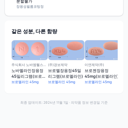
분할불가
장용성필름코팅정
같은 성분, 다른 함량
대한
플
그램
브로
주식회사 노바엠헬스케어
(주)경보제약
이연제약(주)
노바멜라인장용정
브로멜장용정45밀
브로젠장용정
45밀리그램(브로멜
리그램(브로멜라인)
45mg(브로멜라인)
라인)
브로멜라인 45mg
브로멜라인 45mg
브로멜라인 45mg
최종 업데이트:
2024년 11월 1일
· 의약품 정보 변경일 기준