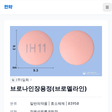
먼약
To
(주)일화
일
브로나인장용정(브로멜라인)
분류
일반의약품 | 효소제제 | 03950
제형
장용성필름코팅정