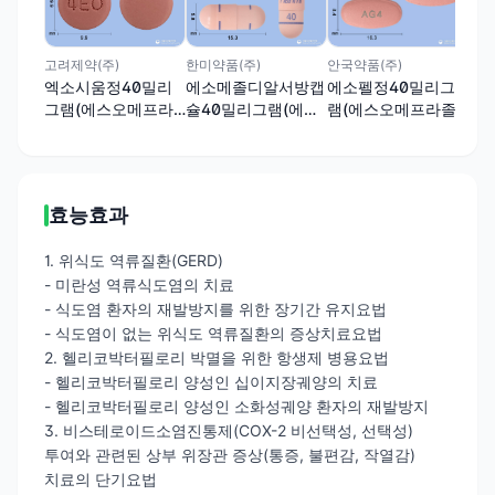
에
램
마
안국약품(주)
고려제약(주)
한미약품(주)
에소펠정40밀리그
엑소시움정40밀리
에소메졸디알서방캡
램(에스오메프라졸
그램(에스오메프라
슐40밀리그램(에스
마그네슘삼수화물)
졸마그네슘삼수화
오메프라졸마그네슘
물)
삼수화물)
효능효과
1. 위식도 역류질환(GERD)
- 미란성 역류식도염의 치료
- 식도염 환자의 재발방지를 위한 장기간 유지요법
- 식도염이 없는 위식도 역류질환의 증상치료요법
2. 헬리코박터필로리 박멸을 위한 항생제 병용요법
- 헬리코박터필로리 양성인 십이지장궤양의 치료
- 헬리코박터필로리 양성인 소화성궤양 환자의 재발방지
3. 비스테로이드소염진통제(COX-2 비선택성, 선택성)
투여와 관련된 상부 위장관 증상(통증, 불편감, 작열감)
치료의 단기요법