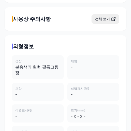
사용상 주의사항
전체 보기
외형정보
성상
제형
분홍색의 원형 필름코팅
-
정
모양
식별표시(앞)
-
-
식별표시(뒤)
크기(mm)
-
- x - x -