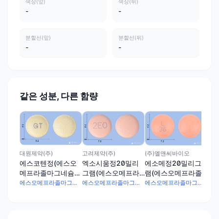
색상(앞)
색상(뒤)
-
-
분할선(앞)
분할선(뒤)
-
-
같은 성분, 다른 함량
안국
에
램
마
고려제약(주)
(주)엘앤씨바이오
대원제약(주)
엑소시움정20밀리
에소메정20밀리그
에스코텐정(에스오
그램(에스오메프라
램(에스오메프라졸
메프라졸마그네슘삼
졸마그네슘삼수화
마그네슘삼수화물)
수화물)
에스오메프라졸마그네슘삼수화물 22.25mg
에스오메프라졸마그네슘삼수화물 22.25mg
에스오메프라졸마그네슘삼수화물 11.15mg
물)