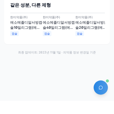
같은 성분, 다른 제형
한미약품(주)
한미약품(주)
한미약품(주)
에소메졸디알서방캡
에소메졸디알서방캡
에소메졸디알서방캡
슐10밀리그램(에스
슐40밀리그램(에스
슐20밀리그램(에스
오메프라졸마그네슘
오메프라졸마그네슘
오메프라졸마그네슘
캡슐
캡슐
캡슐
삼수화물)
삼수화물)
삼수화물)
최종 업데이트:
2023년 11월 1일
· 의약품 정보 변경일 기준
AI 에
·
·
이용약관
개인정보처리방침
About