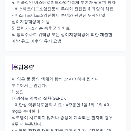
4. 지속적인 비스테로이드소염진통제 투여가 필요한 환자
- 비스테로이드소염진통제 투여와 관련된 위궤양의 치료
- 비스테로이드소염진통제 투여와 관련된 위궤양 및
십이지장궤양의 예방
5. 졸링거-엘리슨 증후군의 치료
6. 정맥주사로 위궤양 또는 십이지장궤양에 의한 재출혈
예방 유도 이후의 유지 요법
용법용량
이 약은 물 등의 액체와 함께 삼켜야 하며 씹거나
부수어서는 안된다.
1. 성인
1) 위식도 역류성 질환(GERD).
- 미란성 역류식도염의 치료 : 4주동안 1일 1회, 1회 40
mg을 투여한다.
식도염이 치료되지 않거나 증상이 계속되는 환자의 경우
4주 더 복용한다.
- 식도염 환자의 재발 방지를 위한 장기간 유지요법 : 1일