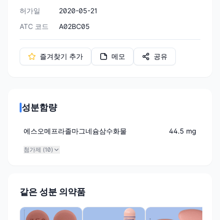
허가일
2020-05-21
ATC 코드
A02BC05
즐겨찾기 추가
메모
공유
성분함량
에스오메프라졸마그네슘삼수화물
44.5 mg
첨가제 (
10
)
같은 성분 의약품
(주