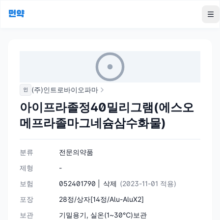
먼약
To
(주)인트로바이오파마
인
아이프라졸정40밀리그램(에스오
메프라졸마그네슘삼수화물)
분류
전문의약품
제형
-
보험
052401790 |
삭제
(2023-11-01 적용)
포장
28정/상자[14정/Alu-AluX2]
보관
기밀용기, 실온(1~30℃)보관