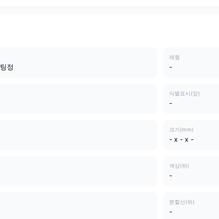
제형
코팅정
-
식별표시(앞)
-
크기(mm)
- x - x -
색상(뒤)
-
분할선(뒤)
-