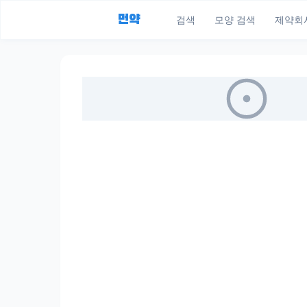
먼약
검색
모양 검색
제약회