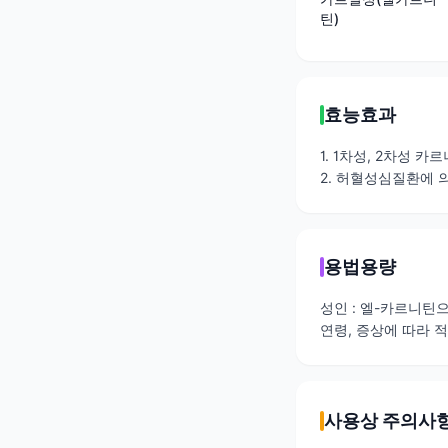
틴)
효능효과
1. 1차성, 2차성 
2. 허혈성심질환에 
용법용량
성인 : 엘-카르니틴으
연령, 증상에 따라 
사용상 주의사