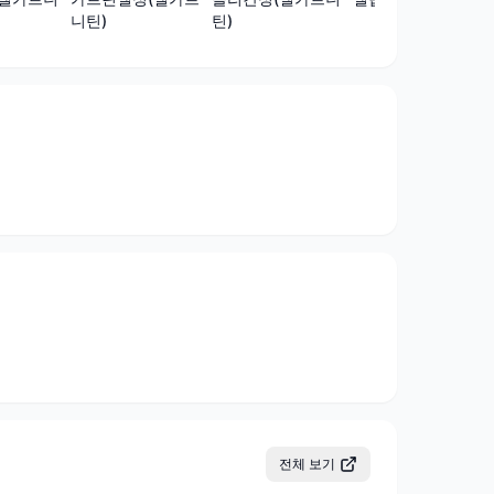
틴)
니틴)
전체 보기