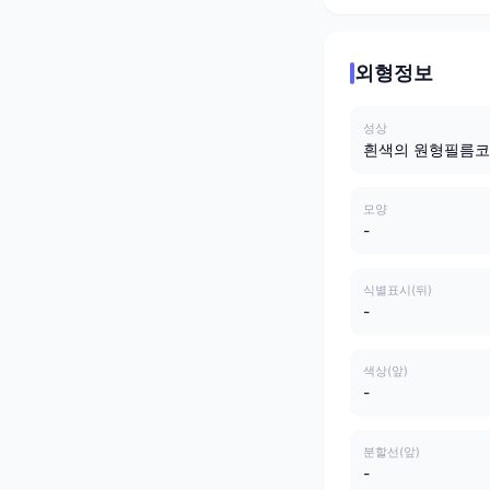
외형정보
성상
흰색의 원형필름
모양
-
식별표시(뒤)
-
색상(앞)
-
분할선(앞)
-