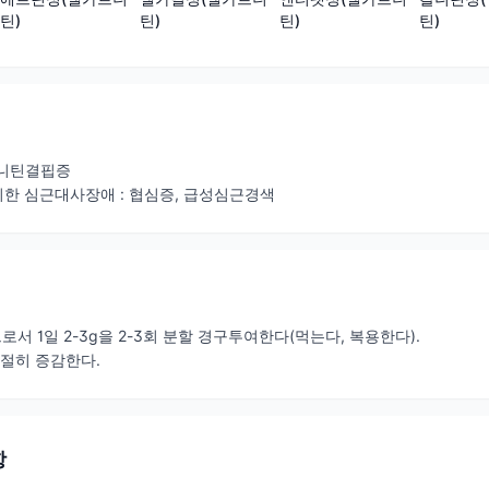
틴)
틴)
틴)
틴)
카르니틴결핍증
의한 심근대사장애 : 협심증, 급성심근경색
로서 1일 2-3g을 2-3회 분할 경구투여한다(먹는다, 복용한다).
적절히 증감한다.
항