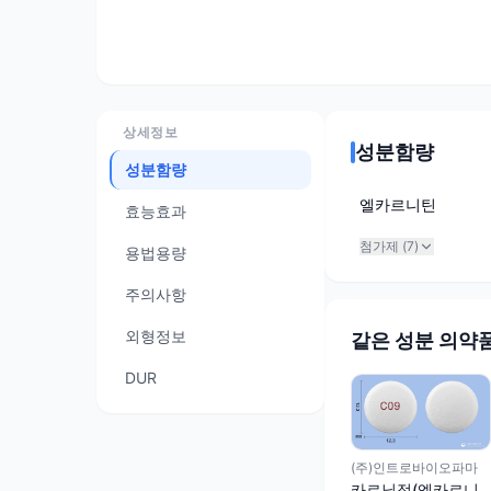
상세정보
성분함량
성분함량
엘카르니틴
효능효과
첨가제 (
7
)
용법용량
주의사항
외형정보
같은 성분 의약
DUR
(주)인트로바이오파마
카르닐정(엘카르니