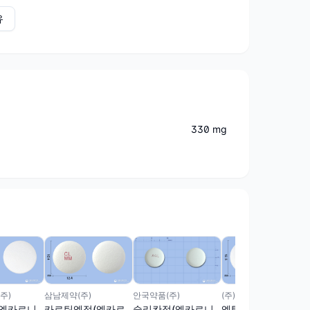
유
330 mg
안국약품(주)
주)
삼남제약(주)
(주)마더스제약
슬리칸정(엘카르니
(엘카르니
카르틴엘정(엘카르
엘탑정(엘카르니틴)