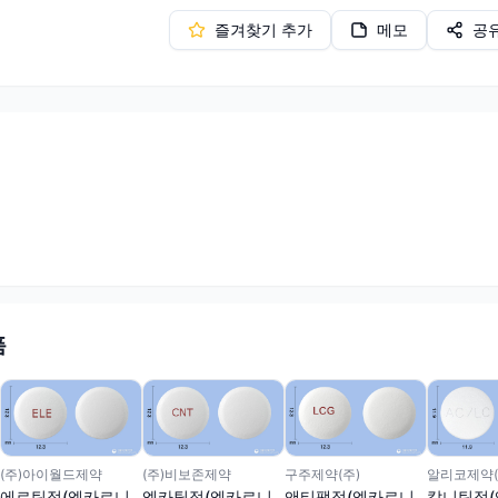
즐겨찾기 추가
메모
공
품
(주)아이월드제약
(주)비보존제약
구주제약(주)
알리코제약(
에르틴정(엘카르니
엘카틸정(엘카르니
앤티팻정(엘카르니
칼니틴정