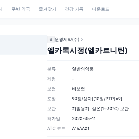
사
주변 약국
즐겨찾기
건강 기록
다운로드
원광제약(주)
원
엘카록시정(엘카르니틴)
분류
일반의약품
제형
-
보험
비보험
포장
90정/상자[(10정/PTP)×9]
보관
기밀용기, 실온(1~30℃) 보관
허가일
2020-05-11
ATC 코드
A16AA01