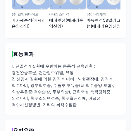
에
염산
(주)엘앤씨바이오
(주)킴스제약
(주)아리제약
메가페손정(에페리
에페릿정(에페리손
아뮤렉정50밀리그
손염산염)
염산염)
램(에페리손염산염)
효능효과
1. 근골격계질환에 수반하는 동통성 근육연축 :
경견완증후군, 견관절주위염, 요통
2. 신경계 질환에 의한 경직성 마비 : 뇌혈관장애, 경직성
척수마비, 경부척추증, 수술후 후유증(뇌·척수종양 포함),
외상후유증(척수손상, 두부외상), 근위축성 축색경화증,
뇌성마비, 척수소뇌변성증, 척수혈관장애, 아급성
척수시신경병변, 기타의 뇌척수질환
용법용량