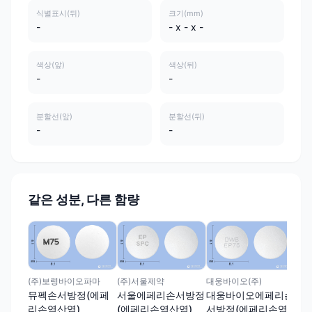
식별표시(뒤)
크기(mm)
-
- x - x -
색상(앞)
색상(뒤)
-
-
분할선(앞)
분할선(뒤)
-
-
같은 성분, 다른 함량
(주
세
페
에페
(주)보령바이오파마
(주)서울제약
대웅바이오(주)
뮤펙손서방정(에페
서울에페리손서방정
대웅바이오에페리손
리손염산염)
(에페리손염산염)
서방정(에페리손염