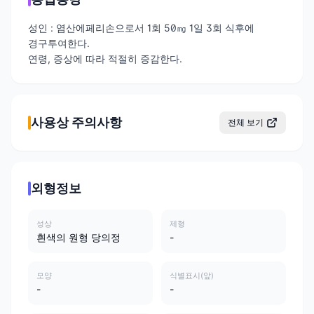
성인 : 염산에페리손으로서 1회 50㎎ 1일 3회 식후에
경구투여한다.
연령, 증상에 따라 적절히 증감한다.
사용상 주의사항
전체 보기
외형정보
성상
제형
흰색의 원형 당의정
-
모양
식별표시(앞)
-
-