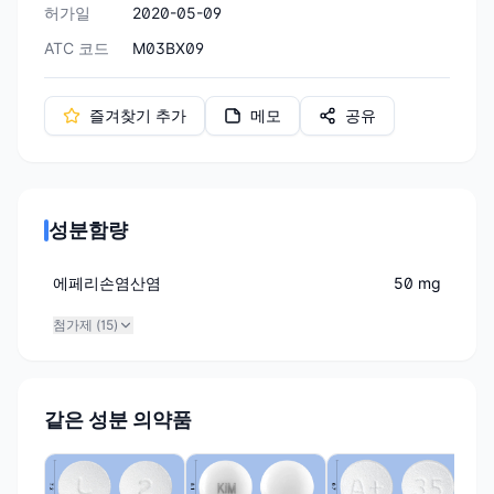
허가일
2020-05-09
ATC 코드
M03BX09
즐겨찾기 추가
메모
공유
성분함량
에페리손염산염
50 mg
첨가제 (
15
)
같은 성분 의약품
(유