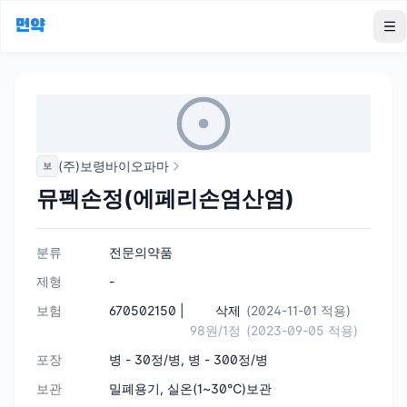
먼약
To
(주)보령바이오파마
보
뮤펙손정(에페리손염산염)
분류
전문의약품
제형
-
보험
670502150 |
삭제
(2024-11-01 적용)
98원/1정
(2023-09-05 적용)
포장
병 - 30정/병, 병 - 300정/병
보관
밀폐용기, 실온(1~30℃)보관