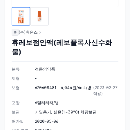
(주)휴온스
휴
휴레보점안액(레보플록사신수화
물)
분류
전문의약품
제형
-
보험
670608481 |
4,044원/6mL/병
(2023-02-27
적용)
포장
6밀리리터/병
보관
기밀용기, 실온(1∼30℃) 차광보관
허가일
2020-05-06