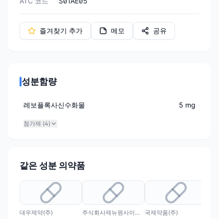
ATC 코드
S01AE05
즐겨찾기 추가
메모
공유
성분함량
레보플록사신수화물
5 mg
첨가제 (
4
)
같은 성분 의약품
대우제약(주)
주식회사제뉴원사이언스
국제약품(주)
(주