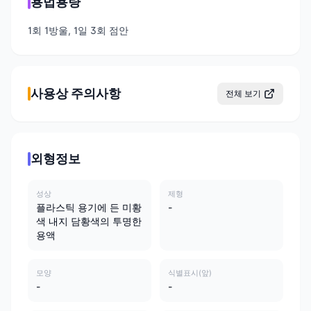
용법용량
1회 1방울, 1일 3회 점안
사용상 주의사항
전체 보기
외형정보
성상
제형
플라스틱 용기에 든 미황
-
색 내지 담황색의 투명한
용액
모양
식별표시(앞)
-
-