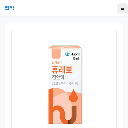
먼약
To