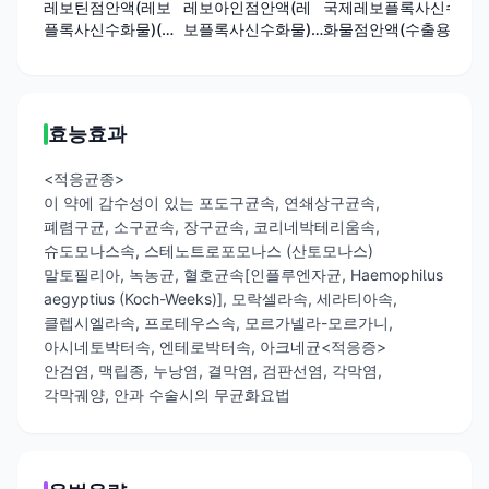
레보틴점안액(레보
레보아인점안액(레
국제레보플록사신수
레
플록사신수화물)(수
보플록사신수화물)
화물점안액(수출용)
플
출용)
(수출명: Shiny Eye
출명
Drops)(수출용)
Dr
효능효과
<적응균종>
이 약에 감수성이 있는 포도구균속, 연쇄상구균속,
폐렴구균, 소구균속, 장구균속, 코리네박테리움속,
슈도모나스속, 스테노트로포모나스 (산토모나스)
말토필리아, 녹농균, 혈호균속[인플루엔자균, Haemophilus
aegyptius (Koch-Weeks)], 모락셀라속, 세라티아속,
클렙시엘라속, 프로테우스속, 모르가넬라-모르가니,
아시네토박터속, 엔테로박터속, 아크네균<적응증>
안검염, 맥립종, 누낭염, 결막염, 검판선염, 각막염,
각막궤양, 안과 수술시의 무균화요법