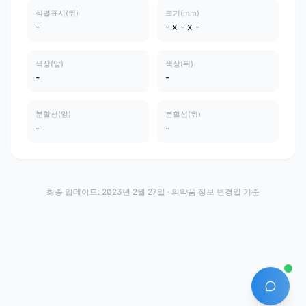
식별표시(뒤)
크기(mm)
-
- x - x -
색상(앞)
색상(뒤)
-
-
분할선(앞)
분할선(뒤)
-
-
최종 업데이트:
2023년 2월 27일
· 의약품 정보 변경일 기준
AI 에