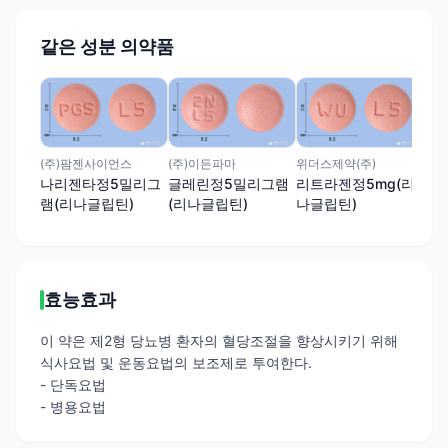
같은 성분 의약품
대한
뉴
립틴
(주)팜젠사이언스
(주)이든파마
위더스제약(주)
나리젠타정5밀리그
글레린정5밀리그램
리트라젠정5mg(리
램(리나글립틴)
(리나글립틴)
나글립틴)
효능효과
이 약은 제2형 당뇨병 환자의 혈당조절을 향상시키기 위해
식사요법 및 운동요법의 보조제로 투여한다.
- 단독요법
- 병용요법