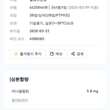
보험
662504610 |
341원/1정
(2025-03-09 적용)
포장
30정/상자[(10정/PTPX3)]
보관
기밀용기, 실온(1~30℃)보관
허가일
2020-03-23
ATC 코드
A10BH05
즐겨찾기 추가
메모
공유
성분함량
리나글립틴
5.0 mg
첨가제 (
7
)