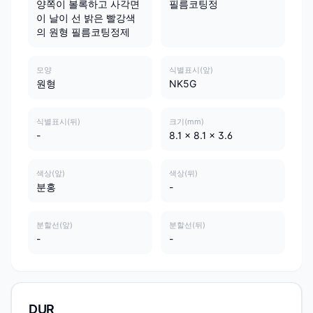
양쪽이 볼록하고 사각면
필름코팅정
이 날이 선 밝은 빨강색
의 원형 필름코팅정제
모양
식별표시(앞)
원형
NK5G
식별표시(뒤)
크기(mm)
-
8.1 x 8.1 x 3.6
색상(앞)
색상(뒤)
분홍
-
분할선(앞)
분할선(뒤)
-
-
DUR