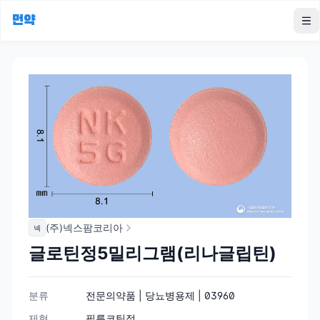
먼약
To
(주)넥스팜코리아
넥
글로틴정5밀리그램(리나글립틴)
분류
전문의약품 | 당뇨병용제 | 03960
제형
필름코팅정