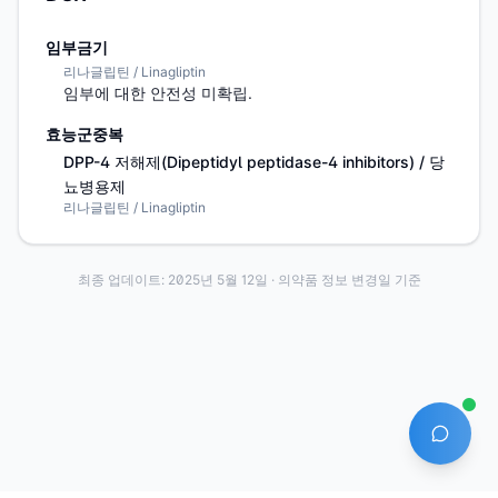
임부금기
리나글립틴 / Linagliptin
임부에 대한 안전성 미확립.
효능군중복
DPP-4 저해제(Dipeptidyl peptidase-4 inhibitors) / 당
뇨병용제
리나글립틴 / Linagliptin
최종 업데이트:
2025년 5월 12일
· 의약품 정보 변경일 기준
AI 에