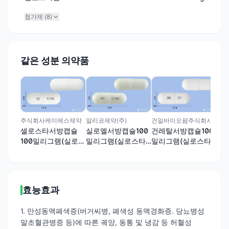
첨가제 (
8
)
같은 성분 의약품
동화
시
밀
졸)
주식회사케이에스제약
알리코제약(주)
건일바이오팜주식회사
셀로스타서방캡슐
실로엘서방캡슐100
건레탈서방캡슐100
100밀리그램(실로스
밀리그램(실로스타
밀리그램(실로스타
타졸)
졸)
졸)
효능효과
1. 만성동맥폐색증(버거씨병, 폐색성 동맥경화증. 당뇨병성
말초혈관병증 등)에 따른 궤양, 동통 및 냉감 등 허혈성