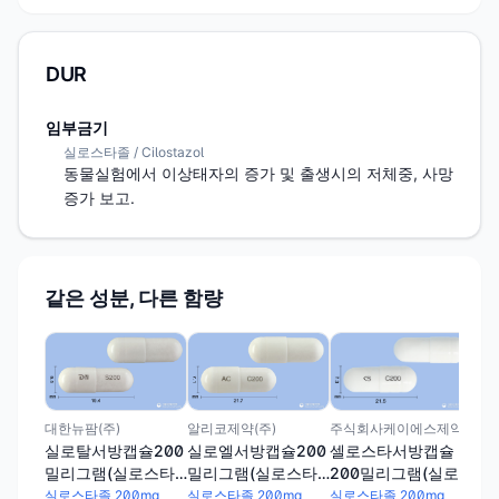
DUR
임부금기
실로스타졸 / Cilostazol
동물실험에서 이상태자의 증가 및 출생시의 저체중, 사망 
증가 보고.
같은 성분, 다른 함량
건일
건
밀
졸)
실로
주식회사케이에스제약
대한뉴팜(주)
알리코제약(주)
셀로스타서방캡슐
실로탈서방캡슐200
실로엘서방캡슐200
200밀리그램(실로
밀리그램(실로스타
밀리그램(실로스타
스타졸)
졸)
졸)
실로스타졸 200mg
실로스타졸 200mg
실로스타졸 200mg