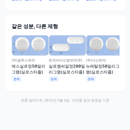
같은 성분, 다른 제형
(주
프
그램
정
(주)옵투스제약
한국바이오켐제약(주)
(주)다산제약
에스실로정50밀리
실로켐씨알정200밀
뉴레탈정50밀리그
그램(실로스타졸)
리그램(실로스타졸)
램(실로스타졸)
정제
정제
정제
최종 업데이트:
2023년 9월 5일
· 의약품 정보 변경일 기준