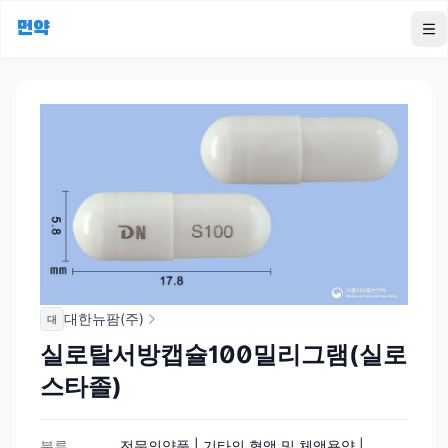
먼약
To
대한뉴팜(주)
대
실로탈서방캡슐100밀리그램(실로
스타졸)
분류
전문의약품 | 기타의 혈액 및 체액용약 |