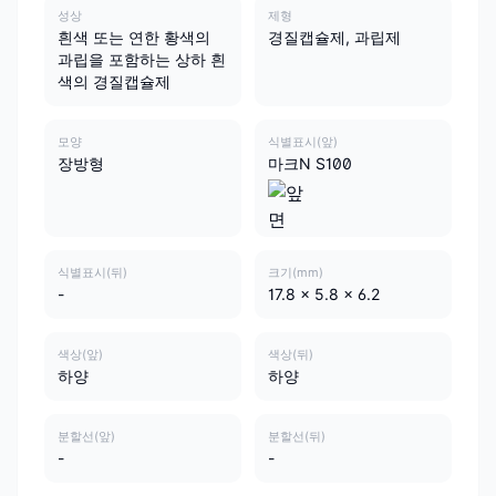
성상
제형
흰색 또는 연한 황색의
경질캡슐제, 과립제
과립을 포함하는 상하 흰
색의 경질캡슐제
모양
식별표시(앞)
장방형
마크N S100
식별표시(뒤)
크기(mm)
-
17.8 x 5.8 x 6.2
색상(앞)
색상(뒤)
하양
하양
분할선(앞)
분할선(뒤)
-
-