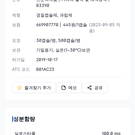
03390
제형
경질캡슐제, 과립제
보험
669907770 |
445원/1캡슐
(2023-09-05 적
용)
포장
30캡슐/병, 500캡슐/병
보관
기밀용기, 실온(1~30℃)보관
허가일
2019-10-17
ATC 코드
B01AC23
즐겨찾기 추가
메모
공유
성분함량
실로스타졸
100.0 mg