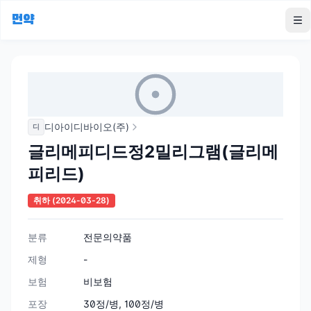
먼약
To
디아이디바이오(주)
디
글리메피디드정2밀리그램(글리메
피리드)
취하
(2024-03-28)
분류
전문의약품
제형
-
보험
비보험
포장
30정/병, 100정/병