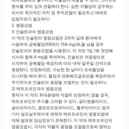
환자를 주의 깊게 관찰해야 한다. 심한 저혈당의 경우에는
의사의 즉각적인 처치 및 추적관찰이 필요하고 때때로
입원치료가 필요하다.
2. 병용요법
1) 인슐린과의 병용요법
이 약과 인슐린의 병용요법은 2차적 실패 환자에게
사용하며 공복혈당(FBG)이 150 mg/dL을 넘을 경우
인슐린과의 병용요법을 사용한다. 이 약은 1일 1회 첫번째
식사와 함께 8 mg을 투여하며, 인슐린은 저용량으로
시작하여 공복혈당 측정치에 따라 대략 일주일 간격으로
증량한다. 안정화되면, 가능한 한 날마다 모세혈당을
모니터링 해야 한다. 혈당과 당화헤모글로빈을 측정하면서
주기적으로 인슐린의 용량을 조절하는 것이 필요하다.
2) 메트포르민과의 병용요법
환자가 이 약의 최대용량에 적절히 반응하지 않을 경우,
메트포르민의 추가를 고려할 수 있다. 글리벤클라미드,
글리피자이드, 클로르프로파마이드, 톨부타마이드 등의
기타 설포닐우레아계 제제와 메트포르민의 병용요법에
대해 발표된 임상정보가 존재한다. 이 약과 메트포르민의
병용요법시, 각각의 약물의 용량을 조절함으로써 원하는