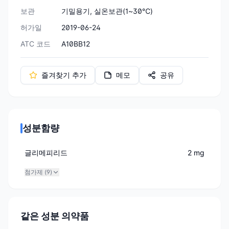
보관
기밀용기, 실온보관(1~30℃)
허가일
2019-06-24
ATC 코드
A10BB12
즐겨찾기 추가
메모
공유
성분함량
글리메피리드
2 mg
첨가제 (
9
)
같은 성분 의약품