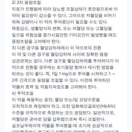
2) 2차 용량조절
치료가 진행됨에 따라 당뇨병 조절상태가 호전됨으로써 이
약의 필요량이 감소할 수 있다. 그러므로 저혈당을 피하기
위해 감량이나 이 약의 투여중단이 필요할 수도 있다.
체중감소, 생활방식의 변화, 또는 저혈당 또는 고혈당을
일으킬 위험성을 증가시킬만한 기타요인이 발생했을 때도
용량조절을 고려해야 한다.
3) 다른 경구용 혈당강하제에서 이 약으로의 전환
이 약 및 다른 경구용 혈당강하제 사이에 정확한 용량
상관관계는 없다. 다른 경구용 혈당강하제를 투여하다가 이
약으로 전환할 경우에는 초기용량 항에서 제시한 방법을
따르는 것이 좋다. 즉, 1일 1 mg으로 투여를 시작하고 1 ～
2주 간격으로 용량을 조절할 수 있다. 이전에 투여하던
약물의 효력 및 작용지속정도를 고려해야 한다.
4) 투약조절
이 약을 복용하는 동안, 혈당 또는/및 요당수준을
규칙적으로 측정해야 하고, 또한 당화헤모글로빈(HbA1c)
수준을 규칙적으로 측정하는 것도 권장된다. 일반적으로,
저혈당은 곧바로 당을 섭취함으로써 즉시 조절된다.
설포닐우레아계 약물을 투여했을 때 초기에 성공적으로
대처했음에도 불구하고 저혈당이 재발할 수 있다. 그러므로