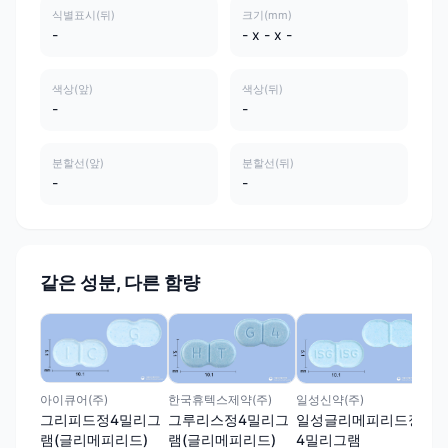
식별표시(뒤)
크기(mm)
-
- x - x -
색상(앞)
색상(뒤)
-
-
분할선(앞)
분할선(뒤)
-
-
같은 성분, 다른 함량
(주
글리
리
글리
아이큐어(주)
한국휴텍스제약(주)
일성신약(주)
그리피드정4밀리그
그루리스정4밀리그
일성글리메피리드정
램(글리메피리드)
램(글리메피리드)
4밀리그램