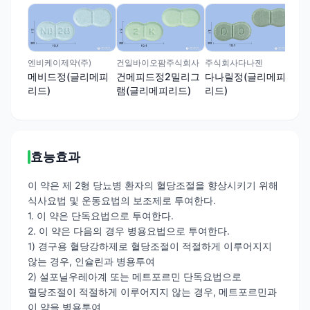
(주
글
리드
엔비케이제약(주)
건일바이오팜주식회사
주식회사다나젠
메비드정(글리메피
건메피드정2밀리그
다나릴정(글리메피
리드)
램(글리메피리드)
리드)
효능효과
이 약은 제 2형 당뇨병 환자의 혈당조절을 향상시키기 위해
식사요법 및 운동요법의 보조제로 투여한다.
1. 이 약은 단독요법으로 투여한다.
2. 이 약은 다음의 경우 병용요법으로 투여한다.
1) 경구용 혈당강하제로 혈당조절이 적절하게 이루어지지
않는 경우, 인슐린과 병용투여
2) 설포닐우레아계 또는 메트포르민 단독요법으로
혈당조절이 적절하게 이루어지지 않는 경우, 메트포르민과
이 약을 병용투여