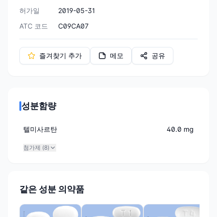
허가일
2019-05-31
ATC 코드
C09CA07
즐겨찾기 추가
메모
공유
성분함량
텔미사르탄
40.0 mg
첨가제 (
8
)
같은 성분 의약품
(주