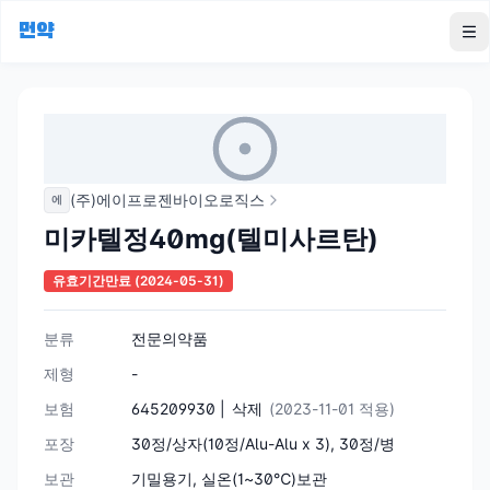
먼약
To
(주)에이프로젠바이오로직스
에
미카텔정40mg(텔미사르탄)
유효기간만료
(2024-05-31)
분류
전문의약품
제형
-
보험
645209930 |
삭제
(2023-11-01 적용)
포장
30정/상자(10정/Alu-Alu x 3), 30정/병
보관
기밀용기, 실온(1~30℃)보관