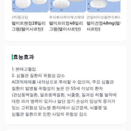
유
그램
(주)종근당
주식회사케이에스제약
건일바이오팜주식회사
텔미트렌정20밀리
텔미프리정40밀리
텔미건정40mg(텔미
그램(텔미사르탄)
그램(텔미사르탄)
사르탄)
효능효과
1. 본태고혈압
2. 심혈관 질환의 위험성 감소
ACE억제제를 내약성으로 투여할 수 없으며, 주요 심혈관
질환이 발병될 위험성이 높은 만 55세 이상의 환자
(관상동맥질환, 말초동맥질환, 뇌졸중, 일과성 허혈 발작에
대한 과거 병력이 있거나 말단 장기 손상의 임상적 증거가
있는 고위험성 당뇨병 환자)에서 심근경색, 뇌졸중 및
심혈관 질환으로 인한 사망의 위험성 감소