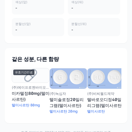
색상(앞)
색상(뒤)
-
-
분할선(앞)
분할선(뒤)
-
-
같은 성분, 다른 함량
유효기간만료
(주
셀
그램
(주)에이프로젠바이오로직스
텔미
미카텔정80mg(텔미
(주)녹십자
(주)비씨월드제약
사르탄)
텔미솔로정20밀리
텔바로오디정40밀
그램(텔미사르탄)
리그램(텔미사르탄)
텔미사르탄 80mg
텔미사르탄 20mg
텔미사르탄