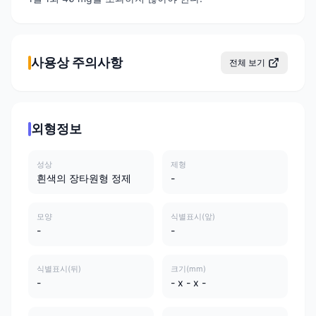
사용상 주의사항
전체 보기
외형정보
성상
제형
흰색의 장타원형 정제
-
모양
식별표시(앞)
-
-
식별표시(뒤)
크기(mm)
-
- x - x -