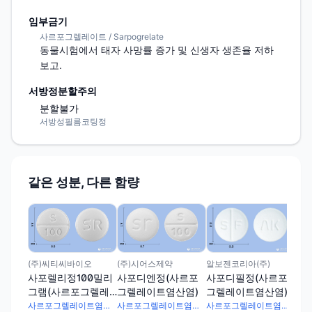
임부금기
사르포그렐레이트 / Sarpogrelate
동물시험에서 태자 사망률 증가 및 신생자 생존율 저하 
보고.
서방정분할주의
분할불가
서방성필름코팅정
같은 성분, 다른 함량
(주
알
그
이
알보젠코리아(주)
(주)씨티씨바이오
(주)시어스제약
사포디필정(사르포
사포렐리정100밀리
사포디엔정(사르포
그렐레이트염산염)
그램(사르포그렐레
그렐레이트염산염)
이트염산염)
사르포그렐레이트염산염 100mg
사르포그렐레이트염산염 100mg
사르포그렐레이트염산염 100mg