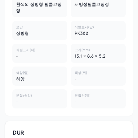
흰색의 장방형 필름코팅
서방성필름코팅정
정
모양
식별표시(앞)
장방형
PK300
식별표시(뒤)
크기(mm)
-
15.1 x 8.6 x 5.2
색상(앞)
색상(뒤)
하양
-
분할선(앞)
분할선(뒤)
-
-
DUR