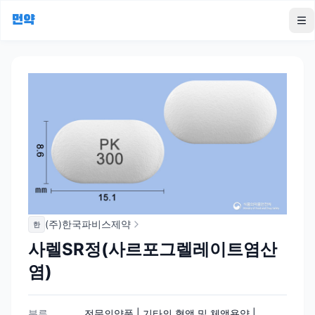
먼약
To
(주)한국파비스제약
한
사렐SR정(사르포그렐레이트염산
염)
분류
전문의약품 | 기타의 혈액 및 체액용약 |