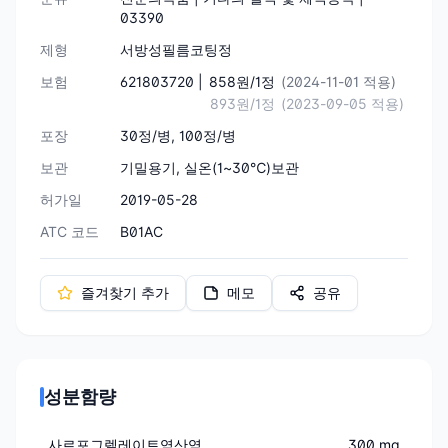
03390
제형
서방성필름코팅정
보험
621803720 |
858원/1정
(2024-11-01 적용)
893원/1정
(2023-09-05 적용)
포장
30정/병, 100정/병
보관
기밀용기, 실온(1~30℃)보관
허가일
2019-05-28
ATC 코드
B01AC
즐겨찾기 추가
메모
공유
성분함량
사르포그렐레이트염산염
300 mg