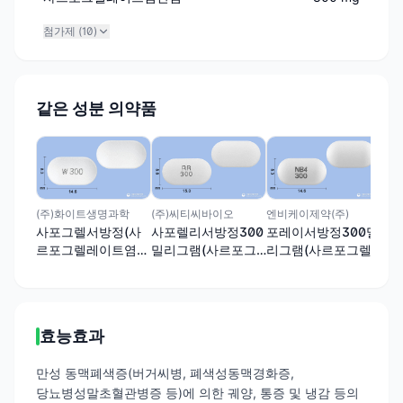
첨가제 (
10
)
같은 성분 의약품
(주
메
30
포
(주)화이트생명과학
(주)씨티씨바이오
엔비케이제약(주)
염)
사포그렐서방정(사
사포렐리서방정300
포레이서방정300밀
르포그렐레이트염산
밀리그램(사르포그
리그램(사르포그렐
염)
렐레이트염산염)
레이트염산염)
효능효과
만성 동맥폐색증(버거씨병, 폐색성동맥경화증,
당뇨병성말초혈관병증 등)에 의한 궤양, 통증 및 냉감 등의