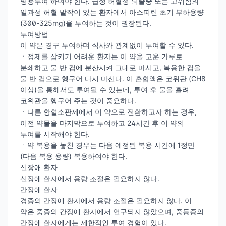
병용투여 하여야 한다. 급성 허혈성 뇌졸중 또는 고위험의
일과성 허혈 발작이 있는 환자에서 아스피린 초기 부하용량
(300-325mg)을 투여하는 것이 권장된다.
투여방법
이 약은 경구 투여하며 식사와 관계없이 투여할 수 있다.
ㆍ정제를 삼키기 어려운 환자는 이 약을 고운 가루로
분쇄하고 물 반 컵에 분산시켜 그대로 마시고, 복용한 컵을
물 반 컵으로 헹구어 다시 마신다. 이 혼합액은 코위관 (CH8
이상)을 통해서도 투여될 수 있는데, 투여 후 물을 흘려
코위관을 헹구어 주는 것이 중요하다.
ㆍ다른 항혈소판제에서 이 약으로 전환하고자 하는 경우,
이전 약물을 마지막으로 투여하고 24시간 후 이 약의
투여를 시작해야 한다.
ㆍ약 복용을 놓친 경우는 다음 예정된 복용 시간에 1정만
(다음 복용 용량) 복용하여야 한다.
신장애 환자
신장애 환자에서 용량 조절은 필요하지 않다.
간장애 환자
경증의 간장애 환자에서 용량 조절은 필요하지 않다. 이
약은 중증의 간장애 환자에서 연구되지 않았으며, 중등증의
간장애 환자에게는 제한적인 투여 경험이 있다.