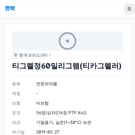
먼약
To
한국코러스(주)
한
티그렐정60밀리그램(티카그렐러)
분류
전문의약품
제형
-
보험
비보험
포장
56정/상자[(14정 PTP X4)]
보관
기밀용기, 실온(1~30℃) 보관
허가일
2019-05-27