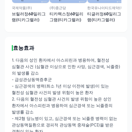
국제약품(주)
(주)종근당
한국유나이티드제약(주)
브릴러정60밀리그
티카렉스정60밀리
티글러정60밀리그
램(티카그렐러)
그램(티카그렐러)
램(티카그렐러)
효능효과
1. 다음의 성인 환자에서 아스피린과 병용하여, 혈전성
심혈관 사건 (심혈관 이상으로 인한 사망, 심근경색, 뇌졸중)
의 발생률 감소
- 급성관상동맥증후군
- 심근경색의 병력(최소 1년 이상 이전에 발생)이 있는
혈전성 심혈관 사건의 발생 위험이 높은 환자
2. 다음의 혈전성 심혈관 사건의 발생 위험이 높은 성인
환자에서 아스피린과 병용하여 심근경색 또는 뇌졸중의
발생률 감소
- 제2형 당뇨병이 있고, 심근경색 또는 뇌졸중 병력이 없는
관상동맥질환으로 경피적 관상동맥 중재술(PCI)을 받은
경험이 있는 환자