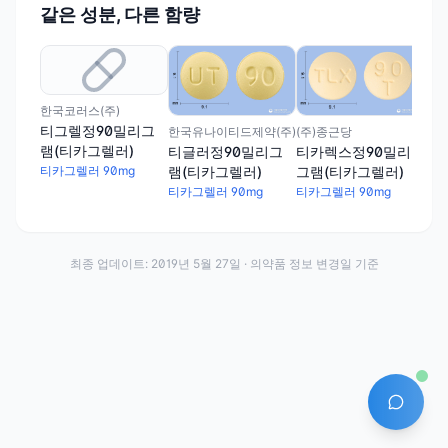
같은 성분, 다른 함량
국제
브
램(
한국코러스(주)
티카
티그렐정90밀리그
한국유나이티드제약(주)
(주)종근당
램(티카그렐러)
티글러정90밀리그
티카렉스정90밀리
램(티카그렐러)
그램(티카그렐러)
티카그렐러 90mg
티카그렐러 90mg
티카그렐러 90mg
최종 업데이트:
2019년 5월 27일
· 의약품 정보 변경일 기준
AI 에