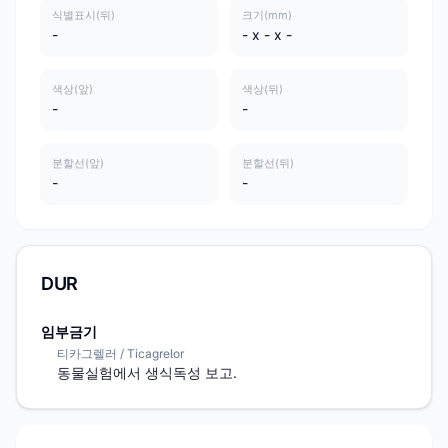
식별표시(뒤)
크기(mm)
-
- x - x -
색상(앞)
색상(뒤)
-
-
분할선(앞)
분할선(뒤)
-
-
DUR
임부금기
티카그렐러 / Ticagrelor
동물실험에서 생식독성 보고.