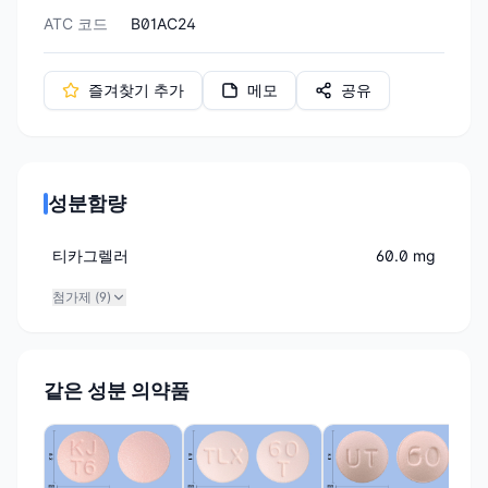
ATC 코드
B01AC24
즐겨찾기 추가
메모
공유
성분함량
티카그렐러
60.0 mg
첨가제 (
9
)
같은 성분 의약품
알보
티
램(