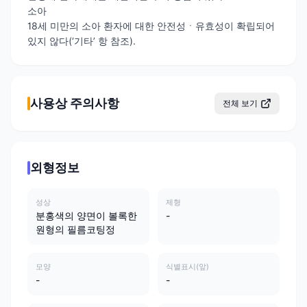
소아
18세 미만의 소아 환자에 대한 안전성ㆍ유효성이 확립되어
있지 않다(‘기타’ 항 참조).
사용상 주의사항
전체 보기
외형정보
성상
제형
분홍색의 양면이 볼록한
-
원형의 필름코팅정
모양
식별표시(앞)
-
-