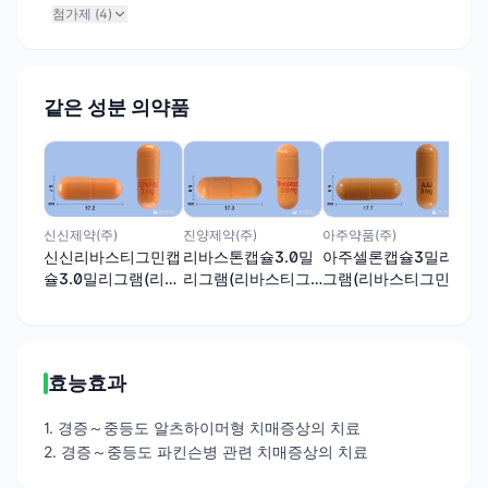
첨가제 (
4
)
같은 성분 의약품
(주
오스
리
민
신신제약(주)
진양제약(주)
아주약품(주)
신신리바스티그민캡
리바스톤캡슐3.0밀
아주셀론캡슐3밀리
슐3.0밀리그램(리바
리그램(리바스티그
그램(리바스티그민
스티그민타르타르산
민타르타르산염)
타르타르산염)
염)
효능효과
1. 경증～중등도 알츠하이머형 치매증상의 치료
2. 경증～중등도 파킨슨병 관련 치매증상의 치료