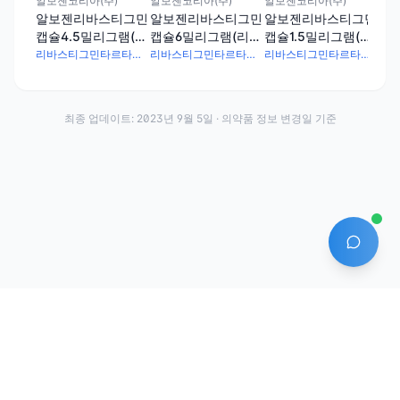
알보젠코리아(주)
알보젠코리아(주)
알보젠코리아(주)
염)
알보젠리바스티그민
알보젠리바스티그민
알보젠리바스티그민
캡슐4.5밀리그램(리
캡슐6밀리그램(리바
캡슐1.5밀리그램(리
바스티그민타르타르
스티그민타르타르산
바스티그민타르타르
리바스티그민타르타르산염 7.2mg
리바스티그민타르타르산염 9.6mg
리바스티그민타르타르산염 2.4mg
산염)
염)
산염)
최종 업데이트:
2023년 9월 5일
· 의약품 정보 변경일 기준
AI 에
·
·
이용약관
개인정보처리방침
About
전화번호: 070-7761-8763 | 주소: 경기도 안산시 상록구 수인로 628-16
상호: (주)약발 | 대표자: 신승호 | 사업자등록번호: 440-87-01611 | 통신판매업신고번
호: 제2020-경기안산-1331호
©
2026
Yakppal, Inc. All rights reserved.