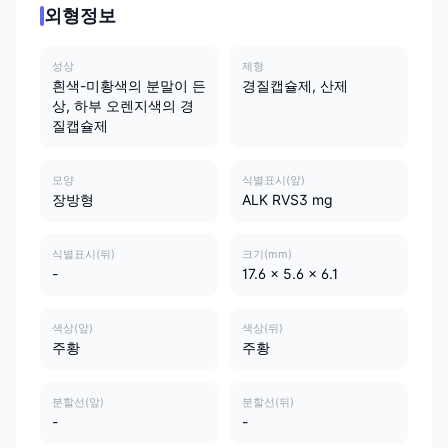
외형정보
성상
제형
흰색-미황색의 분말이 든
경질캡슐제, 산제
상, 하부 오렌지색의 경
질캡슐제
모양
식별표시(앞)
장방형
ALK RVS3 mg
식별표시(뒤)
크기(mm)
-
17.6 x 5.6 x 6.1
색상(앞)
색상(뒤)
주황
주황
분할선(앞)
분할선(뒤)
-
-