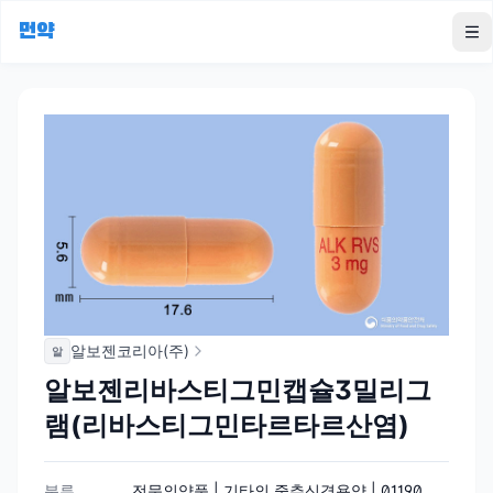
먼약
To
알보젠코리아(주)
알
알보젠리바스티그민캡슐3밀리그
램(리바스티그민타르타르산염)
분류
전문의약품 | 기타의 중추신경용약 | 01190