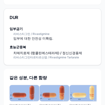
DUR
임부금기
리바스티그민 / Rivastigmine
임부에 대한 안전성 미확립.
효능군중복
치매치료제 (항콜린에스테라제) / 정신신경용제
리바스티그민타르타르산염 / Rivastigmine Tartarate
같은 성분, 다른 함량
신신
신
슐1
스