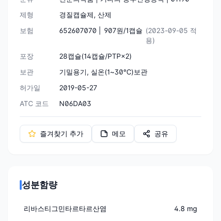
제형
경질캡슐제, 산제
보험
652607070 |
907원/1캡슐
(2023-09-05 적
용)
포장
28캡슐(14캡슐/PTP×2)
보관
기밀용기, 실온(1~30℃)보관
허가일
2019-05-27
ATC 코드
N06DA03
즐겨찾기 추가
메모
공유
성분함량
리바스티그민타르타르산염
4.8 mg