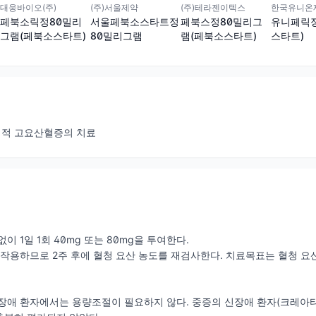
대웅바이오(주)
(주)서울제약
(주)테라젠이텍스
한국유니온제
페북소릭정80밀리
서울페북소스타트정
페북스정80밀리그
유니페릭
그램(페북소스타트)
80밀리그램
램(페북소스타트)
스타트)
적 고요산혈증의 치료
이 1일 1회 40mg 또는 80mg을 투여한다.
작용하므로 2주 후에 혈청 요산 농도를 재검사한다. 치료목표는 혈청 요산 농도
장애 환자에서는 용량조절이 필요하지 않다. 중증의 신장애 환자(크레아티닌