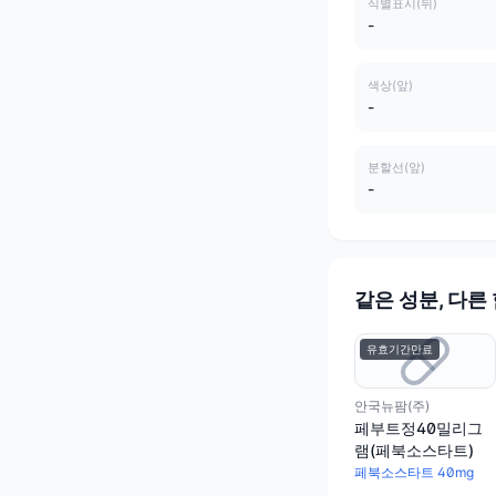
식별표시(뒤)
-
색상(앞)
-
분할선(앞)
-
같은 성분, 다른
유효기간만료
안국뉴팜(주)
페부트정40밀리그
램(페북소스타트)
페북소스타트 40mg