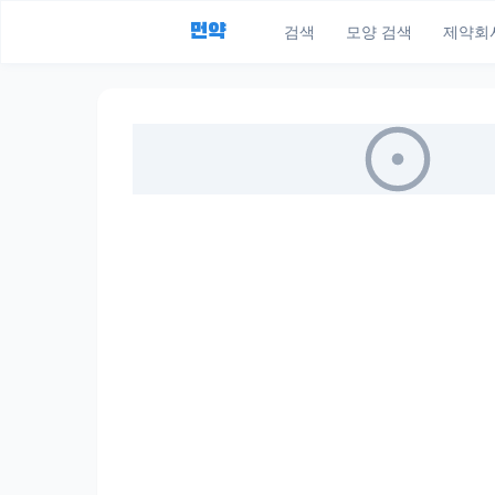
먼약
검색
모양 검색
제약회