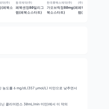
약(주)
동국제약(주)
한국휴텍스제약(주)
(주)킴스제약
정(페북소
페북센정80밀리그
가오브릭정80mg(페
페북손정80밀리그
램(페북소스타트)
북소스타트)
램(페북소스타트)
를 6 mg/dL(357 μmol/L) 미만으로 낮추면서
 클리어런스 30mL/min 미만)에서 이 약의