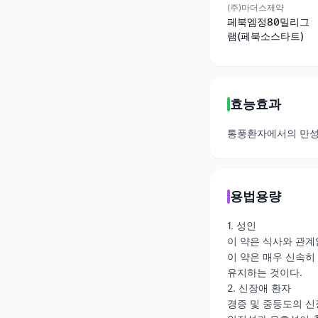
(주)마더스제약
페북엠정80밀리그
램(페북소스타트)
효능효과
통풍환자에서의 만성
용법용량
1. 성인
이 약은 식사와 관계없
이 약은 매우 신속히 
유지하는 것이다.
2. 신장애 환자
경증 및 중등도의 신