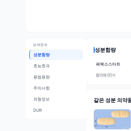
상세정보
성분함량
성분함량
페북소스타트
효능효과
첨가제 (
7
)
용법용량
주의사항
외형정보
같은 성분 의약
DUR