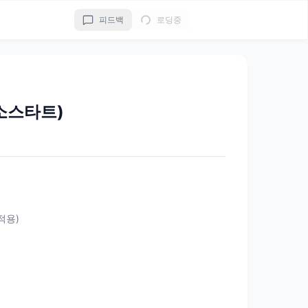
피드백
로딩중
소스타트)
 적용)