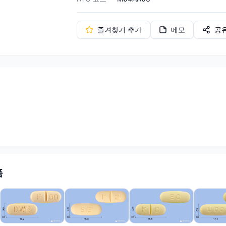
즐겨찾기 추가
메모
공
품