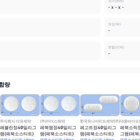
크기(mm)
- x - x -
색상(뒤)
-
분할선(뒤)
-
 함량
(주)마더스제약
주식회사 더유제약
한국유나이티드제약(주)
대웅바이오(
페북엠정40밀리그
페블린정40밀리그
페고트정40밀리그
페북소릭
램(페북소스타트)
램(페북소스타트)
램(페북소스타트)
그램(페북
페북소스타트 40mg
페북소스타트 40mg
페북소스타트 40mg
페북소스타트