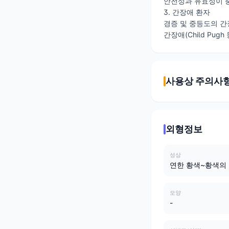
안전성과 유효성이 
3. 간장애 환자
경증 및 중등도의 간
간장애(Child Pu
사용상 주의사
외형정보
성상
연한 황색~황색의
모양
-