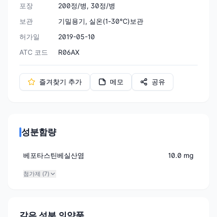
포장
200정/병, 30정/병
보관
기밀용기, 실온(1-30℃)보관
허가일
2019-05-10
ATC 코드
R06AX
즐겨찾기 추가
메모
공유
성분함량
베포타스틴베실산염
10.0 mg
첨가제 (
7
)
같은 성분 의약품