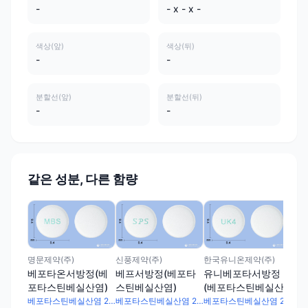
-
- x - x -
색상(앞)
색상(뒤)
-
-
분할선(앞)
분할선(뒤)
-
-
같은 성분, 다른 함량
(주
이
타
명문제약(주)
신풍제약(주)
한국유니온제약(주)
베포타온서방정(베
베프서방정(베포타
유니베포타서방정
포타스틴베실산염)
스틴베실산염)
(베포타스틴베실산
염)
베포타스틴베실산염 20mg
베포타스틴베실산염 20mg
베포타스틴베실산염 20mg