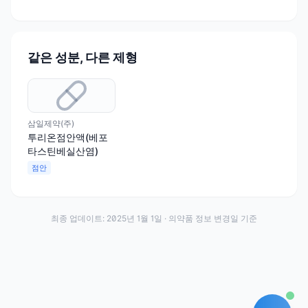
같은 성분, 다른 제형
삼일제약(주)
투리온점안액(베포
타스틴베실산염)
점안
최종 업데이트:
2025년 1월 1일
· 의약품 정보 변경일 기준