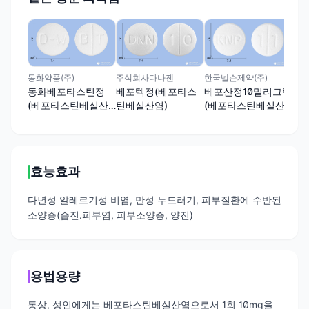
(유
베
틴
한국넬슨제약(주)
동화약품(주)
주식회사다나젠
베포산정10밀리그램
동화베포타스틴정
베포텍정(베포타스
(베포타스틴베실산
(베포타스틴베실산
틴베실산염)
염)
염)
효능효과
다년성 알레르기성 비염, 만성 두드러기, 피부질환에 수반된
소양증(습진.피부염, 피부소양증, 양진)
용법용량
통상, 성인에게는 베포타스틴베실산염으로서 1회 10mg을