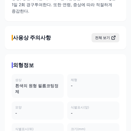
1일 2회 경구투여한다. 또한 연령, 증상에 따라 적절하게
증감한다.
사용상 주의사항
전체 보기
외형정보
성상
제형
흰색의 원형 필름코팅정
-
제
모양
식별표시(앞)
-
-
식별표시(뒤)
크기(mm)