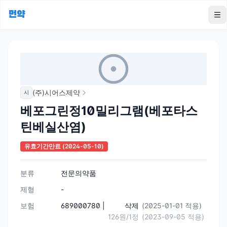
먼약
To
(주)시어스제약
시
베포그린정10밀리그램(베포타스
틴베실산염)
유효기간만료
(2024-05-10)
분류
전문의약품
제형
-
보험
689000780 |
삭제
(2025-01-01 적용)
126원/1정
(2023-09-05 적용)