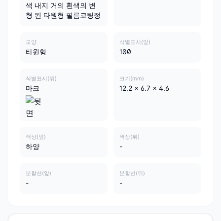
색 내지 거의 흰색의 변
형 된 타원형 필름코팅정
모양
식별표시(앞)
타원형
100
식별표시(뒤)
크기(mm)
마크
12.2 x 6.7 x 4.6
색상(앞)
색상(뒤)
하양
-
분할선(앞)
분할선(뒤)
-
-