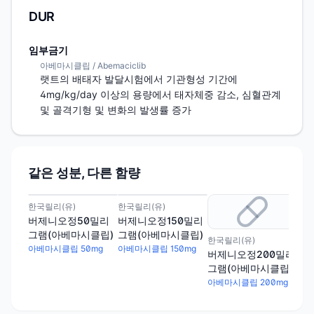
DUR
임부금기
아베마시클립 / Abemaciclib
랫트의 배태자 발달시험에서 기관형성 기간에 
4mg/kg/day 이상의 용량에서 태자체중 감소, 심혈관계 
및 골격기형 및 변화의 발생률 증가
같은 성분, 다른 함량
한국릴리(유)
한국릴리(유)
버제니오정50밀리
버제니오정150밀리
그램(아베마시클립)
그램(아베마시클립)
한국릴리(유)
아베마시클립 50mg
아베마시클립 150mg
버제니오정200밀리
그램(아베마시클립)
아베마시클립 200mg