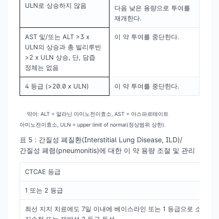
ULN로 상승하지 않음
다음 낮은 용량으로 투여를
재개한다.
AST 및/또는 ALT >3 x
이 약 투여를 중단한다.
ULN의 상승과 총 빌리루빈
>2 x ULN 상승, 단, 담즙
정체는 없음
4 등급 (>20.0 x ULN)
이 약 투여를 중단한다.
약어
: ALT =
알라닌
아미노전이효소
, AST =
아스파르테이트
아미노전이효소
, ULN = upper limit of normal(
정상범위
상한
).
표 5 : 간질성 폐질환(Interstitial Lung Disease, ILD)/
간질성 폐렴(pneumonitis)에 대한 이 약 용량 조절 및 관리
CTCAE 등급
1 또는 2 등급
최선 지지 치료에도 7일 이내에 베이스라인 또는 1 등급으로 소실되