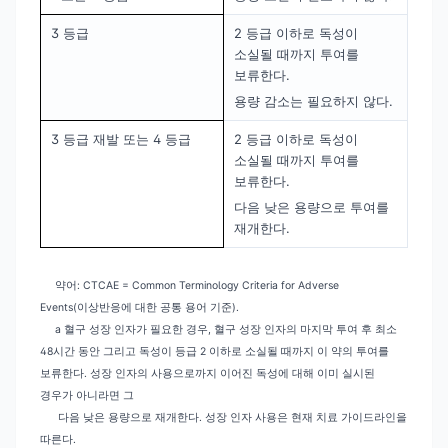
3 등급
2 등급 이하로 독성이
소실될 때까지 투여를
보류한다.
용량 감소는 필요하지 않다.
3 등급 재발 또는 4 등급
2 등급 이하로 독성이
소실될 때까지 투여를
보류한다.
다음 낮은 용량으로 투여를
재개한다.
약어
: CTCAE = Common Terminology Criteria for Adverse
Events(
이상반응에
대한
공통
용어
기준
).
a
혈구
성장
인자가
필요한
경우
,
혈구
성장
인자의
마지막
투여
후
최소
48
시간
동안
그리고
독성이
등급
2
이하로
소실될
때까지
이
약의
투여를
보류한다
.
성장
인자의
사용으로까지
이어진
독성에
대해
이미
실시된
경우가
아니라면
그
다음
낮은
용량으로
재개한다
.
성장
인자
사용은
현재
치료
가이드라인을
따른다
.