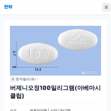
먼약
To
한국릴리(유)
한
버제니오정100밀리그램(아베마시
클립)
분류
전문의약품 | 신약 | 04210