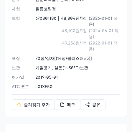
제형
필름코팅정
보험
670801180 |
48,004원/1정
(2026-01-01 적
용)
48,010원/1정
(2024-06-01 적
용)
49,236원/1정
(2022-01-01 적
용)
포장
70정/상자[(14정/블리스터×5)]
보관
기밀용기, 실온(1~30℃)보관
허가일
2019-05-01
ATC 코드
L01XE50
즐겨찾기 추가
메모
공유