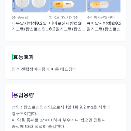
하루
리
산염
(주)종근당
한국프라임제약(주)
주식회사큐엘파마
타무날서방정0.2밀
타미로신서방캡슐
큐미날서방캡슐0.2
리그램(탐스로신염
0.2밀리그램(탐스로
밀리그램(탐스로신
산염)
신염산염)
염산염)
효능효과
양성 전립샘비대증에 따른 배뇨장애
용법용량
성인 : 탐스로신염산염으로서 1일 1회 0.2 mg을 식후에
경구투여한다.
이 약을 통째로 삼켜야 하며 부수거나 씹으면 안된다.
증상에 따라 적절히 증감한다.