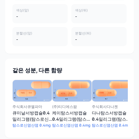
색상(앞)
색상(뒤)
-
-
분할선(앞)
분할선(뒤)
-
-
같은 성분, 다른 함량
엔비
탐스
밀
염산
탐스
주식회사큐엘파마
(주)티디에스팜
주식회사다나젠
큐미날서방캡슐0.4
케이탐스서방캡슐
다나탐스서방캡슐
밀리그램(탐스로신
0.4밀리그램(탐스로
0.4밀리그램(탐스로
염산염)
신염산염)
신염산염)
탐스로신염산염 0.4mg
탐스로신염산염 0.4mg
탐스로신염산염 0.4mg