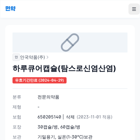
먼약
To
안국약품(주)
안
하루큐어캡슐(탐스로신염산염)
유효기간만료
(2024-04-29)
분류
전문의약품
제형
-
보험
650205140 |
삭제
(2023-11-01 적용)
포장
30캡슐/병, 60캡슐/병
보관
기밀용기, 실온(1-30℃)보관