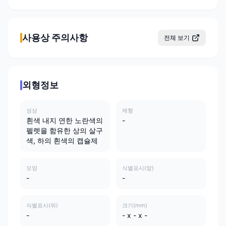
사용상 주의사항
전체 보기
외형정보
성상
제형
흰색 내지 연한 노란색의
-
펠렛을 함유한 상의 살구
색, 하의 흰색의 캡슐제
모양
식별표시(앞)
-
-
식별표시(뒤)
크기(mm)
-
- x - x -