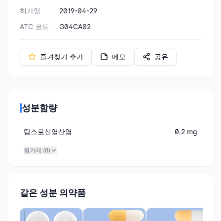
허가일
2019-04-29
ATC 코드
G04CA02
즐겨찾기 추가
메모
공유
성분함량
탐스로신염산염
0.2 mg
첨가제 (
8
)
같은 성분 의약품
하나