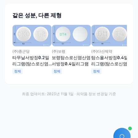
같은 성분, 다른 제형
(주
탐스
리
산염
정
(주)보령
(주)종근당
(주)다산제약
보령탐스로신염산염
타무날서방정0.2밀
탐스올서방정0.4밀
서방정0.4밀리그램
리그램(탐스로신염
리그램(탐스로신염
산염)
산염)
정제
정제
정제
최종 업데이트:
2023년 11월 1일
· 의약품 정보 변경일 기준