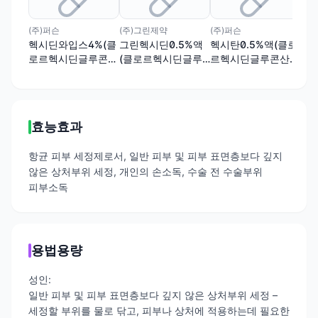
(주)퍼슨
(주)그린제약
(주)퍼슨
(주
헥시딘와입스4%(클
그린헥시딘0.5%액
헥시탄0.5%액(클로
그
로르헥시딘글루콘산
(클로르헥시딘글루
르헥시딘글루콘산염
4
염)
콘산염액)
액)
루
효능효과
항균 피부 세정제로서, 일반 피부 및 피부 표면층보다 깊지
않은 상처부위 세정, 개인의 손소독, 수술 전 수술부위
피부소독
용법용량
성인:
일반 피부 및 피부 표면층보다 깊지 않은 상처부위 세정 –
세정할 부위를 물로 닦고, 피부나 상처에 적용하는데 필요한