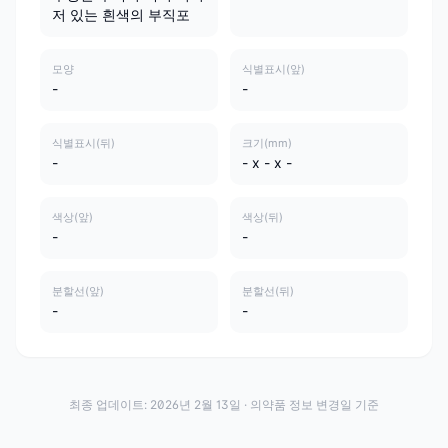
저 있는 흰색의 부직포
모양
식별표시(앞)
-
-
식별표시(뒤)
크기(mm)
-
- x - x -
색상(앞)
색상(뒤)
-
-
분할선(앞)
분할선(뒤)
-
-
최종 업데이트:
2026년 2월 13일
· 의약품 정보 변경일 기준