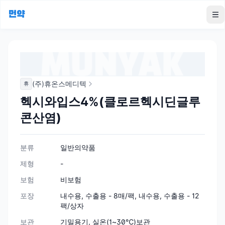
먼약
To
(주)휴온스메디텍
휴
헥시와입스4%(클로르헥시딘글루
콘산염)
분류
일반의약품
제형
-
보험
비보험
포장
내수용, 수출용 - 8매/팩, 내수용, 수출용 - 12
팩/상자
보관
기밀용기, 실온(1~30℃)보관