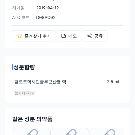
허가일
2019-04-19
ATC 코드
D08AC02
즐겨찾기 추가
메모
공유
성분함량
클로르헥시딘글루콘산염 액
2.5 mL
첨가제 (
7
)
같은 성분 의약품
유