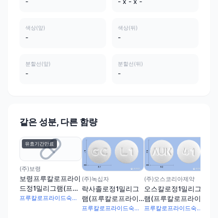
-
- x - x -
색상(앞)
색상(뒤)
-
-
분할선(앞)
분할선(뒤)
-
-
같은 성분, 다른 함량
유효기간만료
(주
모
(
(주)보령
숙
보령프루칼로프라이
(주)녹십자
(주)오스코리아제약
드정1밀리그램(프루
락사졸로정1밀리그
오스칼로정1밀리그
칼로프라이드숙신산
램(프루칼로프라이
램(프루칼로프라이
프루칼로프라이드숙신산염 1.321mg
염)
드숙신산염)
드숙신산염)
프루칼로프라이드숙신산염 1.321mg
프루칼로프라이드숙신산염 1.321mg