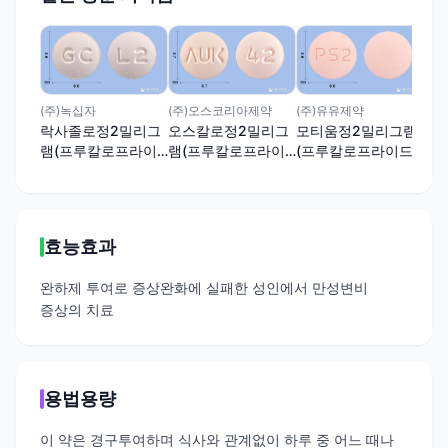
(주
모
램
드
(주)녹십자
(주)오스코리아제약
(주)유유제약
락사졸로정2밀리그
오스칼로정2밀리그
모티움정2밀리그램
램(프루칼로프라이
램(프루칼로프라이
(프루칼로프라이드
드숙신산염)
드숙신산염)
숙신산염)
효능효과
완하제 투여로 증상완화에 실패한 성인에서 만성변비
증상의 치료
용법용량
이 약은 경구투여하며 식사와 관계없이 하루 중 어느 때나