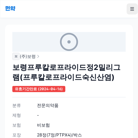
먼약
To
(주)보령
보
보령프루칼로프라이드정2밀리그
램(프루칼로프라이드숙신산염)
유효기간만료
(2024-04-16)
분류
전문의약품
제형
-
보험
비보험
포장
28정(7정/PTPX4)/박스