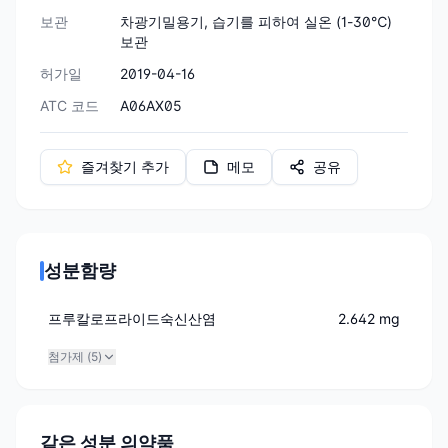
보관
차광기밀용기, 습기를 피하여 실온 (1-30℃)
보관
허가일
2019-04-16
ATC 코드
A06AX05
즐겨찾기 추가
메모
공유
성분함량
프루칼로프라이드숙신산염
2.642 mg
첨가제 (
5
)
같은 성분 의약품