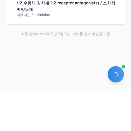
H2 수용체 길항제(H2 receptor antagonists) / 소화성
궤양용제
라푸티딘 / Lafutidine
최종 업데이트:
2023년 9월 5일
· 의약품 정보 변경일 기준
AI 에
·
·
이용약관
개인정보처리방침
About
전화번호: 070-7761-8763 | 주소: 경기도 안산시 상록구 수인로 628-16
상호: (주)약발 | 대표자: 신승호 | 사업자등록번호: 440-87-01611 | 통신판매업신고번
호: 제2020-경기안산-1331호
©
2026
Yakppal, Inc. All rights reserved.