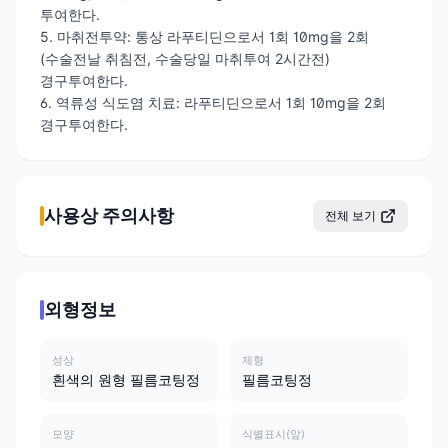
투여한다.
5. 마취전투약: 통상 라푸티딘으로서 1회 10mg을 2회
(수술전날 취침전, 수술당일 마취투여 2시간전)
경구투여한다.
6. 역류성 식도염 치료: 라푸티딘으로서 1회 10mg을 2회
경구투여한다.
사용상 주의사항
전체 보기
외형정보
성상
제형
흰색의 원형 필름코팅정
필름코팅정
모양
식별표시(앞)