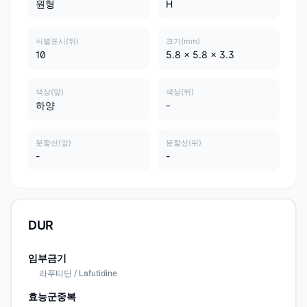
원형
H
식별표시(뒤)
크기(mm)
10
5.8 x 5.8 x 3.3
색상(앞)
색상(뒤)
하양
-
분할선(앞)
분할선(뒤)
-
-
DUR
임부금기
라푸티딘 / Lafutidine
효능군중복