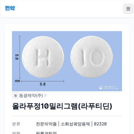
먼약
To
동광제약(주)
동
올라푸정10밀리그램(라푸티딘)
분류
전문의약품 | 소화성궤양용제 | 02320
제형
필름코팅정