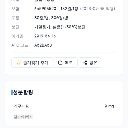
보험
645906520 |
132원/1정
(2023-09-05 적용)
포장
30정/병, 300정/병
보관
기밀용기, 실온(1~30℃)보관
허가일
2019-04-16
ATC 코드
A02BA08
즐겨찾기 추가
메모
공유
성분함량
라푸티딘
10 mg
첨가제 (
9
)