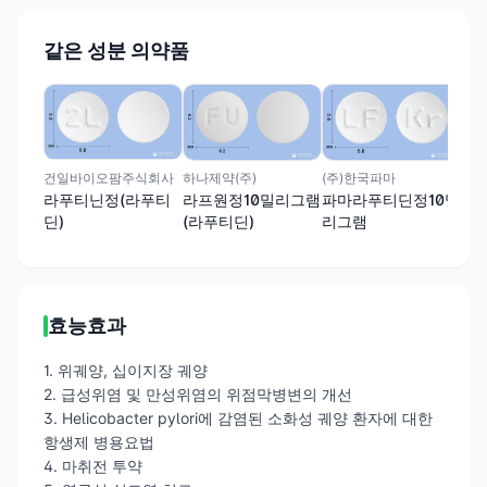
같은 성분 의약품
대웅
스
(라
건일바이오팜주식회사
하나제약(주)
(주)한국파마
라푸티닌정(라푸티
라프원정10밀리그램
파마라푸티딘정10밀
딘)
(라푸티딘)
리그램
효능효과
1. 위궤양, 십이지장 궤양
2. 급성위염 및 만성위염의 위점막병변의 개선
3. Helicobacter pylori에 감염된 소화성 궤양 환자에 대한
항생제 병용요법
4. 마취전 투약