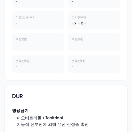
-
-
식별표시(뒤)
크기(mm)
-
- x - x -
색상(앞)
색상(뒤)
-
-
분할선(앞)
분할선(뒤)
-
-
DUR
병용금기
이오비트리돌 / Iobitridol
기능적 신부전에 의해 유산 산성증 촉진