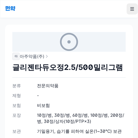
먼약
To
아주약품(주)
아
글리젠타듀오정2.5/500밀리그램
분류
전문의약품
제형
-
보험
비보험
포장
10정/병, 30정/병, 60정/병, 100정/병, 200정/
병, 30정/상자(10정/PTP×3)
보관
기밀용기, 습기를 피하여 실온(1~30℃) 보관