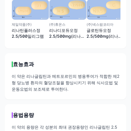
위더
리
2.
제일약품(주)
(주)휴온스
(주)넥스팜코리아
리나틴플러스정
리나디포듀오정
글로틴듀오정
2.5/500밀리그램
2.5/500mg(리나글
2.5/500mg(리나글
립틴, 메트포르민)
립틴, 메트포르민염
산염)
효능효과
이 약은 리나글립틴과 메트포르민의 병용투여가 적합한 제2
형 당뇨병 환자의 혈당조절을 향상시키기 위해 식사요법 및
운동요법의 보조제로 투여한다.
용법용량
이 약의 용량은 각 성분의 최대 권장용량인 리나글립틴 2.5