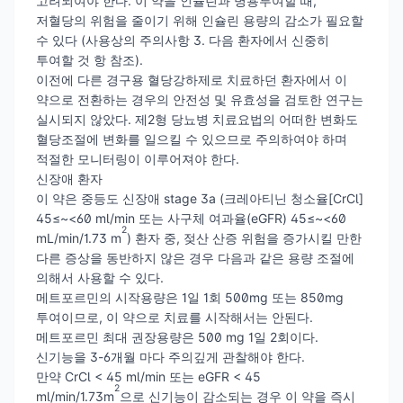
고려되여야 한다. 이 약을 인슐린과 병용투여할 때,
저혈당의 위험을 줄이기 위해 인슐린 용량의 감소가 필요할
수 있다 (사용상의 주의사항 3. 다음 환자에서 신중히
투여할 것 항 참조).
이전에 다른 경구용 혈당강하제로 치료하던 환자에서 이
약으로 전환하는 경우의 안전성 및 유효성을 검토한 연구는
실시되지 않았다. 제2형 당뇨병 치료요법의 어떠한 변화도
혈당조절에 변화를 일으킬 수 있으므로 주의하여야 하며
적절한 모니터링이 이루어져야 한다.
신장애 환자
이 약은 중등도 신장애 stage 3a (크레아티닌 청소율[CrCl]
45≤~<60 ml/min 또는 사구체 여과율(eGFR) 45≤~<60
2
mL/min/1.73 m
) 환자 중, 젖산 산증 위험을 증가시킬 만한
다른 증상을 동반하지 않은 경우 다음과 같은 용량 조절에
의해서 사용할 수 있다.
메트포르민의 시작용량은 1일 1회 500mg 또는 850mg
투여이므로, 이 약으로 치료를 시작해서는 안된다.
메트포르민 최대 권장용량은 500 mg 1일 2회이다.
신기능을 3-6개월 마다 주의깊게 관찰해야 한다.
만약 CrCl < 45 ml/min 또는 eGFR < 45
2
ml/min/1.73m
으로 신기능이 감소되는 경우 이 약을 즉시