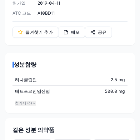
허가일
2019-04-11
ATC 코드
A10BD11
즐겨찾기 추가
메모
공유
성분함량
리나글립틴
2.5 mg
메트포르민염산염
500.0 mg
첨가제 (
6
)
같은 성분 의약품