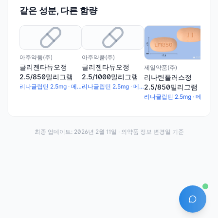
같은 성분, 다른 함량
제일
리
2.
아주약품(주)
아주약품(주)
글리젠타듀오정
글리젠타듀오정
제일약품(주)
2.5/850밀리그램
2.5/1000밀리그램
리나틴플러스정
2.5/850밀리그램
리나글립틴 2.5mg · 메트포르민염산염 850mg
리나글립틴 2.5mg · 메트포르민염산염 1000mg
리나글립틴 2.5mg · 메트포르민염산염 850mg
최종 업데이트:
2026년 2월 11일
· 의약품 정보 변경일 기준
AI 에