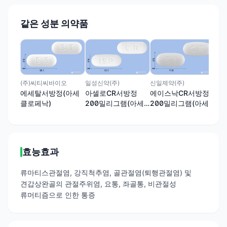
같은 성분 의약품
화일
에
(아
(주)씨티씨바이오
일성신약(주)
신일제약(주)
에세탈서방정(아세
아셀로CR서방정
에이스낙CR서방정
클로페낙)
200밀리그램(아세
200밀리그램(아세
클로페낙)
클로페낙)
효능효과
류마티스관절염, 강직척추염, 골관절염(퇴행관절염) 및
견갑상완골의 관절주위염, 요통, 좌골통, 비관절성
류머티즘으로 인한 통증