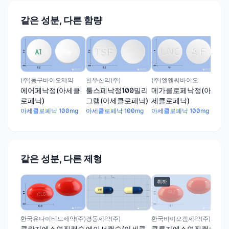
같은 성분, 다른 함량
디아
아
세
아세
(주)동구바이오제약
천우신약(주)
(주)엘앤씨바이오
에어페낙정(아세클
툴스페낙정100밀리
메가클로페낙정(아
로페낙)
그램(아세클로페낙)
세클로페낙)
아세클로페낙 100mg
아세클로페낙 100mg
아세클로페낙 100mg
같은 성분, 다른 제형
취하
경동제약(주)
한국유나이티드제약(주)
한국바이오켐제약(주)
에이서캡슐(아세클
클란자에스연질캡슐
클론자에스연질캡슐