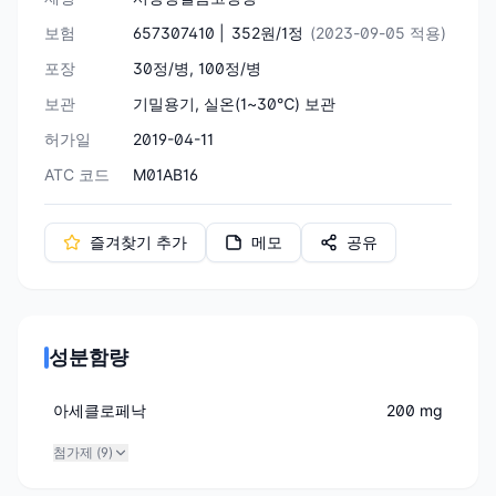
보험
657307410 |
352원/1정
(2023-09-05 적용)
포장
30정/병, 100정/병
보관
기밀용기, 실온(1~30℃) 보관
허가일
2019-04-11
ATC 코드
M01AB16
즐겨찾기 추가
메모
공유
성분함량
아세클로페낙
200 mg
첨가제 (
9
)