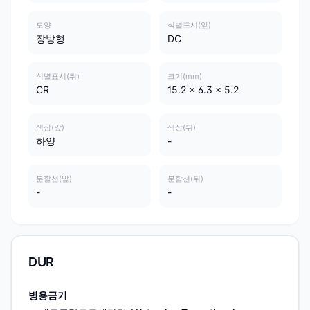
모양
식별표시(앞)
장방형
DC
식별표시(뒤)
크기(mm)
CR
15.2 x 6.3 x 5.2
색상(앞)
색상(뒤)
하양
-
분할선(앞)
분할선(뒤)
-
-
DUR
병용금기