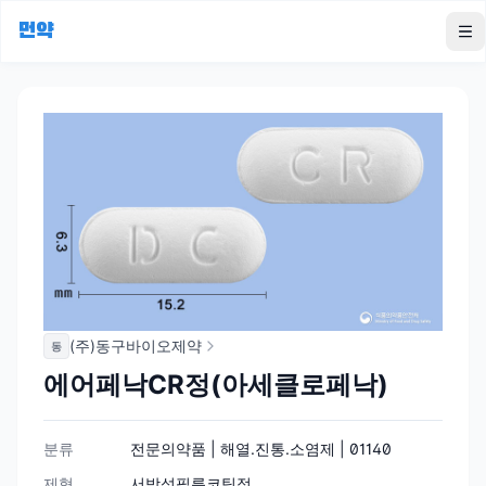
먼약
To
(주)동구바이오제약
동
에어페낙CR정(아세클로페낙)
분류
전문의약품 | 해열.진통.소염제 | 01140
제형
서방성필름코팅정