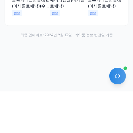
로페낙)
(아세클로페낙)(수출
(아세클로페낙)
명:SpeenacSoftCaps.)
캡슐
캡슐
캡슐
최종 업데이트:
2024년 9월 13일
· 의약품 정보 변경일 기준
AI 에
·
·
이용약관
개인정보처리방침
About
전화번호: 070-7761-8763 | 주소: 경기도 안산시 상록구 수인로 628-16
상호: (주)약발 | 대표자: 신승호 | 사업자등록번호: 440-87-01611 | 통신판매업신고번
호: 제2020-경기안산-1331호
©
2026
Yakppal, Inc. All rights reserved.