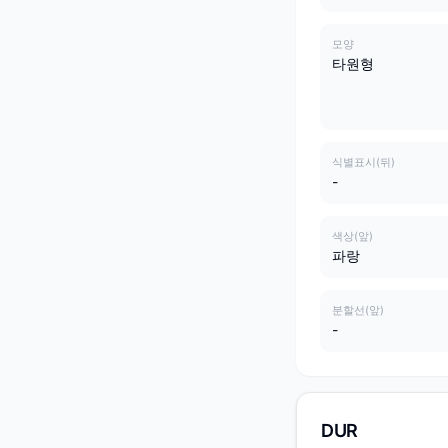
모양
타원형
식별표시(뒤)
-
색상(앞)
파랑
분할선(앞)
-
DUR