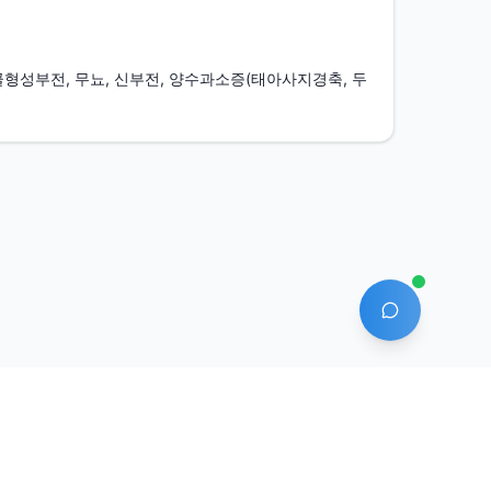
골형성부전, 무뇨, 신부전, 양수과소증(태아사지경축, 두
AI 에이전트
안산-1331호