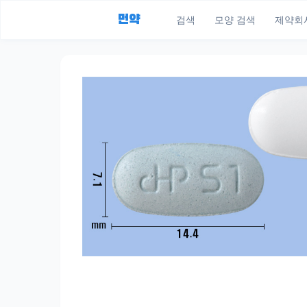
먼약
검색
모양 검색
제약회