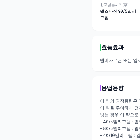
한국넬슨제약(주)
넬스타정40/5밀리
그램
효능효과
텔미사르탄 또는 암
용법용량
이 약의 권장용량은 1
이 약을 투여하기 전
않는 경우 이 약으로
- 40/5밀리그램 
- 80/5밀리그램 
- 40/10밀리그램