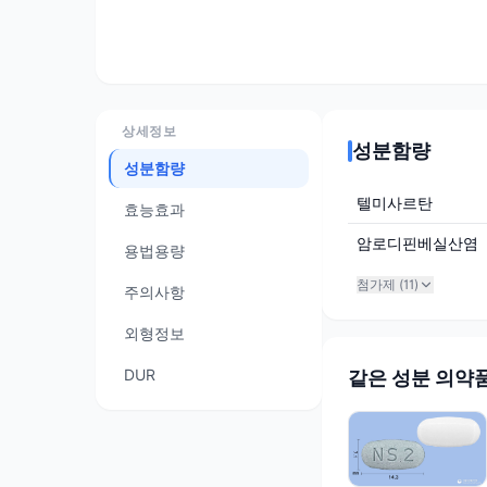
상세정보
성분함량
성분함량
텔미사르탄
효능효과
암로디핀베실산염
용법용량
첨가제 (
11
)
주의사항
외형정보
DUR
같은 성분 의약