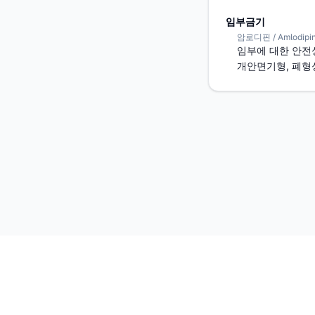
임부금기
암로디핀 / Amlodipi
임부에 대한 안전성
개안면기형, 폐형
상호: (주)