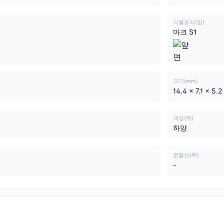
식별표시(앞)
마크 S1
크기(mm)
14.4 x 7.1 x 5.2
색상(뒤)
하양
분할선(뒤)
-