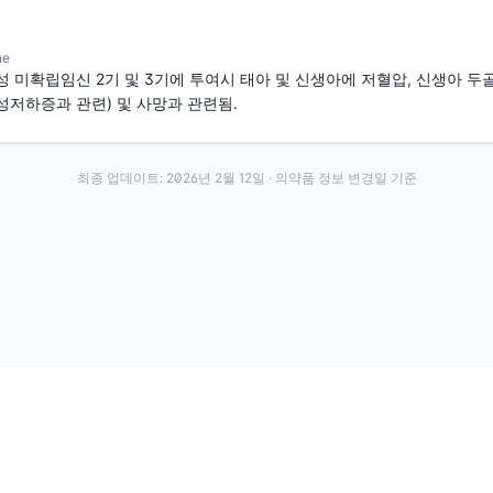
ne
 미확립임신 2기 및 3기에 투여시 태아 및 신생아에 저혈압, 신생아 두
성저하증과 관련) 및 사망과 관련됨.
최종 업데이트:
2026년 2월 12일
· 의약품 정보 변경일 기준
·
·
이용약관
개인정보처리방침
About
전화번호: 070-7761-8763 | 주소: 경기도 안산시 상록구 수인로 628-16
약발 | 대표자: 신승호 | 사업자등록번호: 440-87-01611 | 통신판매업신고번호: 제2020-경기
©
2026
Yakppal, Inc. All rights reserved.