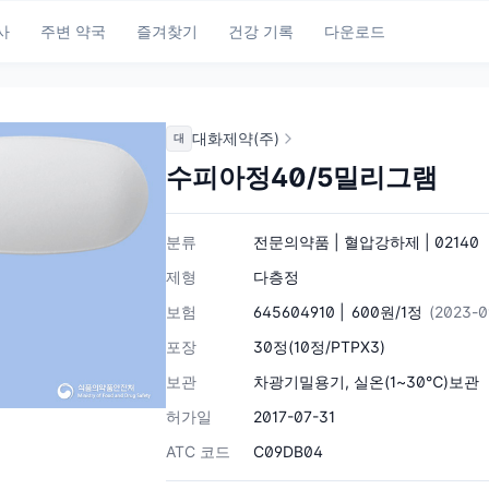
사
주변 약국
즐겨찾기
건강 기록
다운로드
대화제약(주)
대
수피아정40/5밀리그램
분류
전문의약품 | 혈압강하제 | 02140
제형
다층정
보험
645604910 |
600원/1정
(2023-
포장
30정(10정/PTPX3)
보관
차광기밀용기, 실온(1~30℃)보관
허가일
2017-07-31
ATC 코드
C09DB04