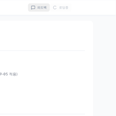
피드백
로딩중
09-05 적용)