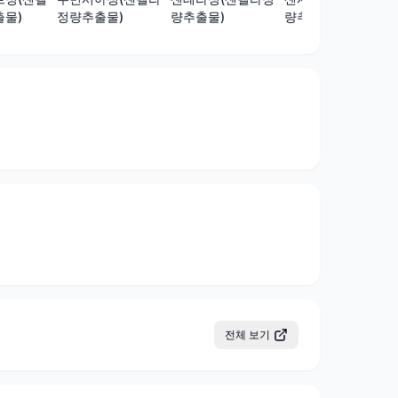
량추출물)
물)
정량추출물)
량추출물)
전체 보기