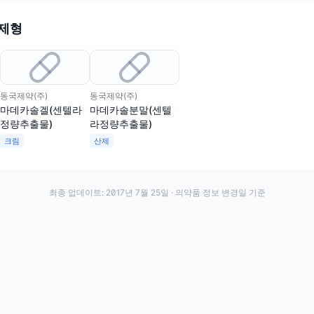
 제형
동국제약(주)
동국제약(주)
마데카솔겔(센텔라
마데카솔분말(센텔
정량추출물)
라정량추출물)
크림
산제
최종 업데이트:
2017년 7월 25일
· 의약품 정보 변경일 기준