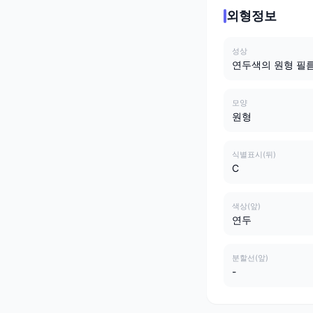
외형정보
성상
연두색의 원형 필
모양
원형
식별표시(뒤)
C
색상(앞)
연두
분할선(앞)
-