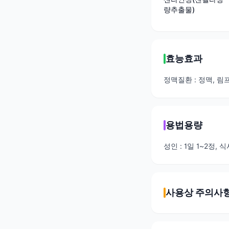
량추출물)
효능효과
정맥질환 : 정맥, 
용법용량
성인 : 1일 1~2정,
사용상 주의사