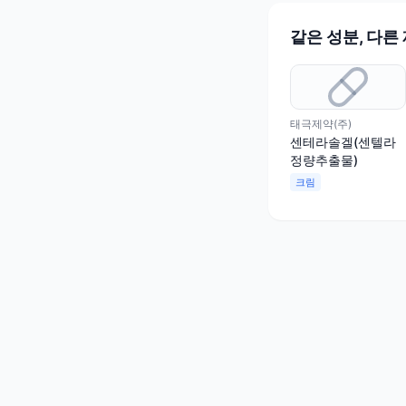
같은 성분, 다른
태극제약(주)
센테라솔겔(센텔라
정량추출물)
크림