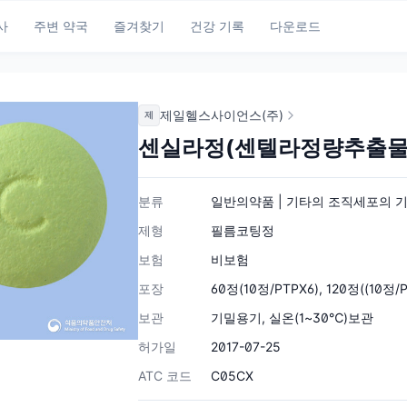
사
주변 약국
즐겨찾기
건강 기록
다운로드
제일헬스사이언스(주)
제
센실라정(센텔라정량추출물
분류
일반의약품 | 기타의 조직세포의 기능
제형
필름코팅정
보험
비보험
포장
60정(10정/PTPX6), 120정((10정/P
보관
기밀용기, 실온(1~30℃)보관
허가일
2017-07-25
ATC 코드
C05CX