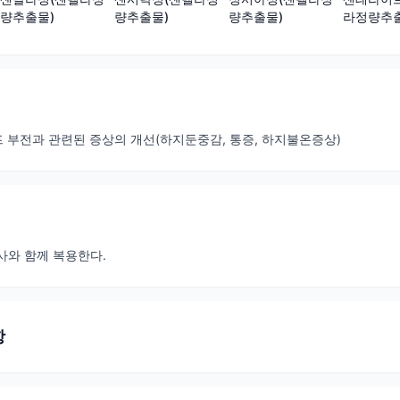
량추출물)
량추출물)
량추출물)
라정량추출
림프 부전과 관련된 증상의 개선(하지둔중감, 통증, 하지불온증상)
 식사와 함께 복용한다.
항