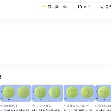
즐겨찾기 추가
메모
공
품
부광약품(주)
(주)마더스제약
한국휴텍스제약(주)
(주)대웅제
센탈라정(센텔라정
센시락정(센텔라정
정시아정(센텔라정
센테라이