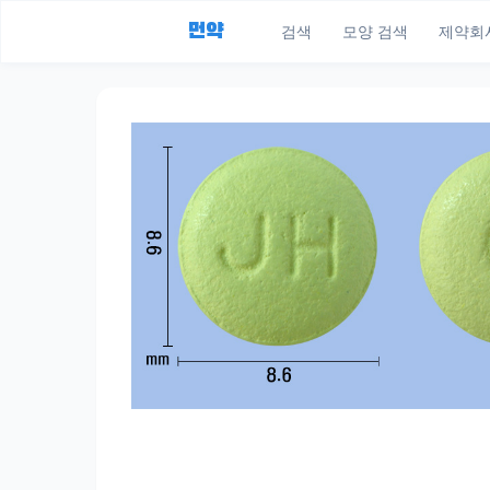
먼약
검색
모양 검색
제약회