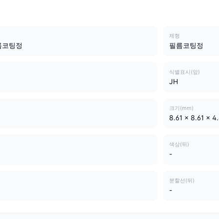
제형
름코팅정
필름코팅정
식별표시(앞)
JH
크기(mm)
8.61 x 8.61 x 4
색상(뒤)
-
분할선(뒤)
-