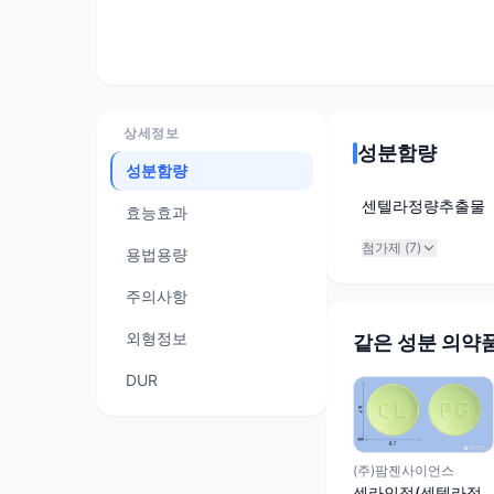
상세정보
성분함량
성분함량
센텔라정량추출물
효능효과
첨가제 (
7
)
용법용량
주의사항
외형정보
같은 성분 의약
DUR
(주)팜젠사이언스
센라인정(센텔라정