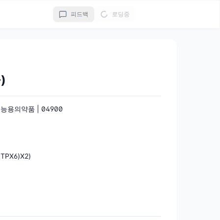
피드백
로딩중
)
용의약품 | 04900
TPX6)X2)