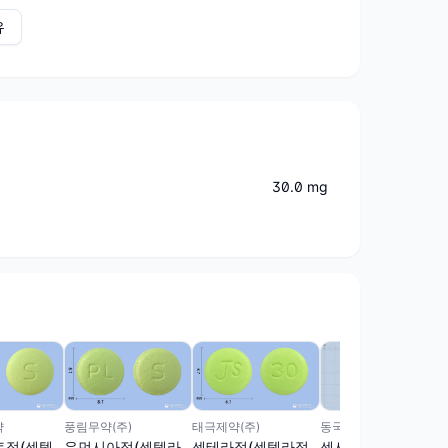
유
30.0 mg
동국제약(주)
약
풍림무약(주)
태극제약(주)
센시아정(센텔라정
트정(센텔
우먼시아정(센텔라
센테라정(센텔라정