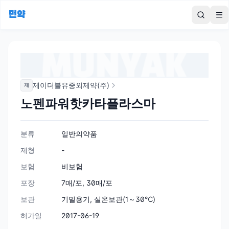
먼약
To
제이더블유중외제약(주)
제
노펜파워핫카타플라스마
분류
일반의약품
제형
-
보험
비보험
포장
7매/포, 30매/포
보관
기밀용기, 실온보관(1～30℃)
허가일
2017-06-19