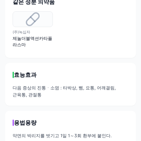
같은 성분 의약품
(주)녹십자
제놀더블액션카타플
라스마
효능효과
다음 증상의 진통ㆍ소염 : 타박상, 삠, 요통, 어깨결림,
근육통, 관절통
용법용량
약면의 박리지를 벗기고 1일 1～3회 환부에 붙인다.