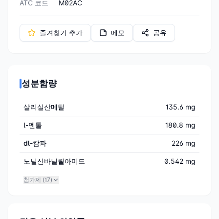
ATC 코드
M02AC
즐겨찾기 추가
메모
공유
성분함량
살리실산메틸
135.6 mg
l-멘톨
180.8 mg
dl-캄파
226 mg
노닐산바닐릴아미드
0.542 mg
첨가제 (
17
)