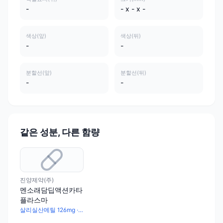
-
- x - x -
색상(앞)
색상(뒤)
-
-
분할선(앞)
분할선(뒤)
-
-
같은 성분, 다른 함량
진양제약(주)
멘소래담딥액션카타
플라스마
살리실산메틸 126mg · l-멘톨 168mg · dl-캄파 210mg · 노닐산바닐릴아미드 0.504mg