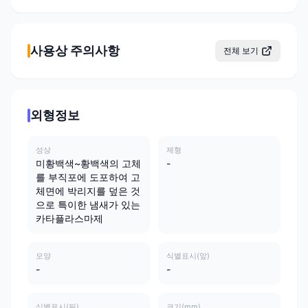
사용상 주의사항
전체 보기
외형정보
성상
제형
미황백색~황백색의 고체
-
를 부직포에 도포하여 고
체면에 박리지를 덮은 것
으로 특이한 냄새가 있는
카타플라스마제
모양
식별표시(앞)
-
-
식별표시(뒤)
크기(mm)