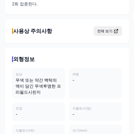
2회 접종한다.
사용상 주의사항
전체 보기
외형정보
성상
제형
무색 또는 약간 백탁의
-
액이 담긴 무색투명한 프
리필드시린지
모양
식별표시(앞)
-
-
식별표시(뒤)
크기(mm)