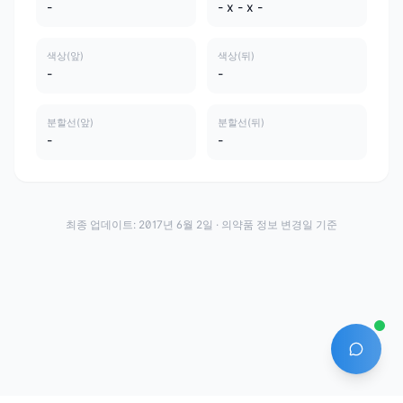
-
- x - x -
색상(앞)
색상(뒤)
-
-
분할선(앞)
분할선(뒤)
-
-
최종 업데이트:
2017년 6월 2일
· 의약품 정보 변경일 기준
AI 에