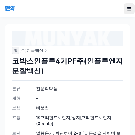
먼약
To
(주)한국백신
한
코박스인플루4가PF주(인플루엔자
분할백신)
분류
전문의약품
제형
-
보험
비보험
포장
10프리필드시린지/상자[프리필드시린지
(0.5mL)]
보관
밀봉용기, 차광하여 2~8 ℃ 동결을 피하여 보