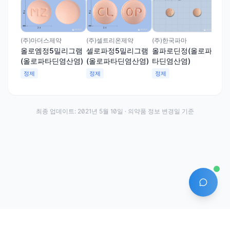
(주
알
(
정
(주)한국파마
(주)마더스제약
(주)셀트리온제약
올파로딘정(올로파
올로엠정5밀리그램
셀로파정5밀리그램
타딘염산염)
(올로파타딘염산염)
(올로파타딘염산염)
정제
정제
정제
최종 업데이트:
2021년 5월 10일
· 의약품 정보 변경일 기준
AI 에
이용약관
개인정보처리방침
About