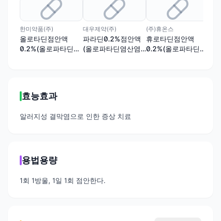
한미약품(주)
대우제약(주)
(주)휴온스
안국
올로타딘점안액
파라딘0.2%점안액
휴로타딘점안액
올
0.2%(올로파타딘염
(올로파타딘염산염)
0.2%(올로파타딘염
0.
산염)(1회용)
(수출용)
산염)(1회용),휴로타
산염
딘점안액0.2%(올로
파타딘염산염)
효능효과
알러지성 결막염으로 인한 증상 치료
용법용량
1회 1방울, 1일 1회 점안한다.