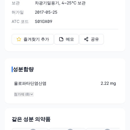
보관
차광기밀용기, 4~25℃ 보관
허가일
2017-05-25
ATC 코드
S01GX09
즐겨찾기 추가
메모
공유
성분함량
올로파타딘염산염
2.22 mg
첨가제 (
8
)
같은 성분 의약품