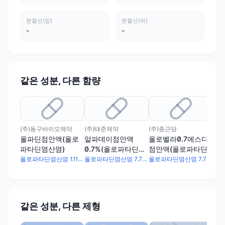
분할선(앞)
분할선(뒤)
-
-
같은 성분, 다른 함량
(주)동구바이오제약
(주)태준제약
(주)종근당
(주
올파딘점안액(올로
알파데이점안액
올로벨라0.7에스디
올
파타딘염산염)
0.7%(올로파타딘염
점안액(올로파타딘
0.
산염)(1회용)
염산염)(1회용)
산염
올로파타딘염산염 1.11mg
올로파타딘염산염 7.76mg
올로파타딘염산염 7.76mg
같은 성분, 다른 제형