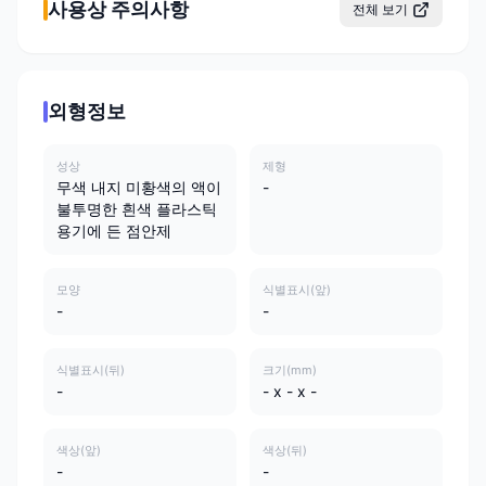
사용상 주의사항
전체 보기
외형정보
성상
제형
무색 내지 미황색의 액이
-
불투명한 흰색 플라스틱
용기에 든 점안제
모양
식별표시(앞)
-
-
식별표시(뒤)
크기(mm)
-
- x - x -
색상(앞)
색상(뒤)
-
-