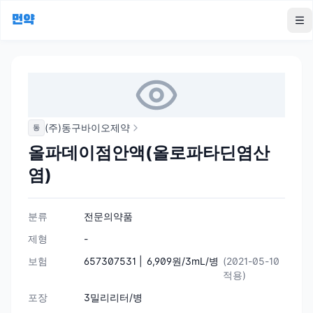
먼약
To
(주)동구바이오제약
동
올파데이점안액(올로파타딘염산
염)
분류
전문의약품
제형
-
보험
657307531 |
6,909원/3mL/병
(2021-05-10
적용)
포장
3밀리리터/병