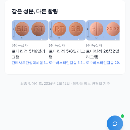
같은 성분, 다른 함량
(주
로타
그
(주)녹십자
(주)녹십자
(주)녹십자
로타칸정 5/16밀리
로타칸정 5/8밀리그
로타칸정 20/32밀
그램
램
리그램
칸데사르탄실렉세틸 16mg · 로수바스타틴칼슘 5.2mg
로수바스타틴칼슘 5.2mg · 칸데사르탄실렉세틸 8mg
로수바스타틴칼슘 20.8mg · 칸데사르탄실렉세틸 32mg
최종 업데이트:
2026년 2월 12일
· 의약품 정보 변경일 기준
AI 에