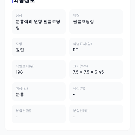
외형정보
성상
제형
분홍색의 원형 필름코팅
필름코팅정
정
모양
식별표시(앞)
원형
RT
식별표시(뒤)
크기(mm)
108
7.5 x 7.5 x 3.45
색상(앞)
색상(뒤)
분홍
-
분할선(앞)
분할선(뒤)
-
-