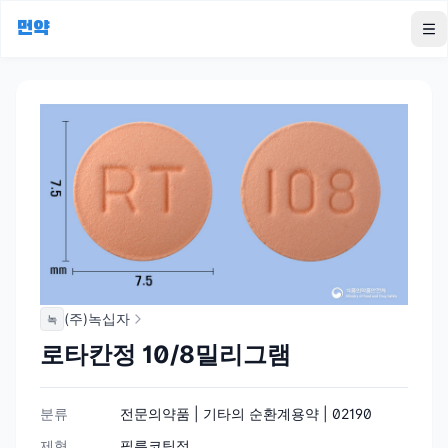
먼약
To
(주)녹십자
녹
로타칸정 10/8밀리그램
분류
전문의약품 | 기타의 순환계용약 | 02190
제형
필름코팅정