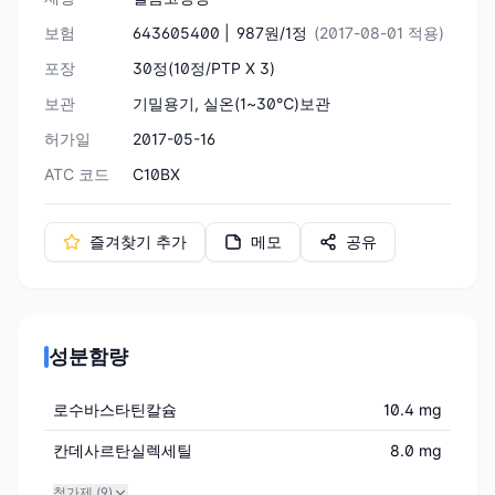
보험
643605400 |
987원/1정
(2017-08-01 적용)
포장
30정(10정/PTP X 3)
보관
기밀용기, 실온(1~30℃)보관
허가일
2017-05-16
ATC 코드
C10BX
즐겨찾기 추가
메모
공유
성분함량
로수바스타틴칼슘
10.4 mg
칸데사르탄실렉세틸
8.0 mg
첨가제 (
9
)