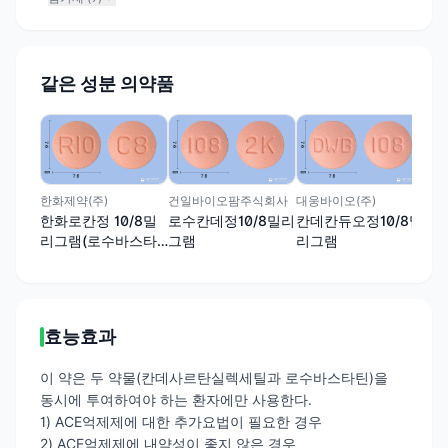
같은 성분 의약품
하나
칸데
그
칸
한화제약(주)
건일바이오팜주식회사
대웅바이오(주)
한화로칸정 10/8밀
로수칸데정10/8밀리
칸데칸듀오정10/8밀
리그램(로수바스타
그램
리그램
틴칼슘, 칸데사르탄
실렉세틸)
효능효과
이 약은 두 약물(칸데사르탄실렉세틸과 로수바스타틴)을
동시에 투여하여야 하는 환자에만 사용한다.
1) ACE억제제에 대한 추가요법이 필요한 경우
2) ACE억제제에 내약성이 좋지 않은 경우