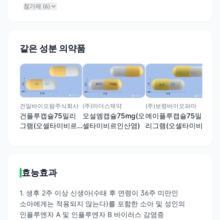
첨가제 (
6
)
같은 성분 의약품
하나
하
리
르
건일바이오팜주식회사
(주)마더스제약
(주)보령바이오파마
건플루캡슐75밀리
오설엠캡슐75mg(오
에이플루캡슐75밀
그램(오셀타미비르
셀타미비르인산염)
리그램(오셀타미비
인산염)
르인산염)
효능효과
1. 생후 2주 이상 신생아(수태 후 연령이 36주 미만인
소아에게는 적용되지 않는다)를 포함한 소아 및 성인의
인플루엔자 A 및 인플루엔자 B 바이러스 감염증