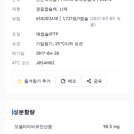
제형
경질캡슐제, 산제
보험
658203610 |
1,731원/1캡슐
(2021-03-05 적
용)
포장
10캡슐/PTP
보관
기밀용기, 25℃이하 보관
허가일
2017-04-28
ATC 코드
J05AH02
즐겨찾기 추가
메모
공유
성분함량
오셀타미비르인산염
98.5 mg