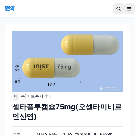
먼약
To
(주)비보존제약
비
셀타플루캡슐75mg(오셀타미비르
인산염)
분류
전문의약품 | 기타의 화학요법제 | 06290