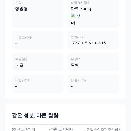
모양
식별표시(앞)
장방형
마크 75mg
식별표시(뒤)
크기(mm)
-
17.67 x 5.62 x 6.13
색상(앞)
색상(뒤)
노랑
회색
분할선(앞)
분할선(뒤)
-
-
같은 성분, 다른 함량
(주)비보존제약
(주)비보존제약
건일바이오팜주식회사
건일