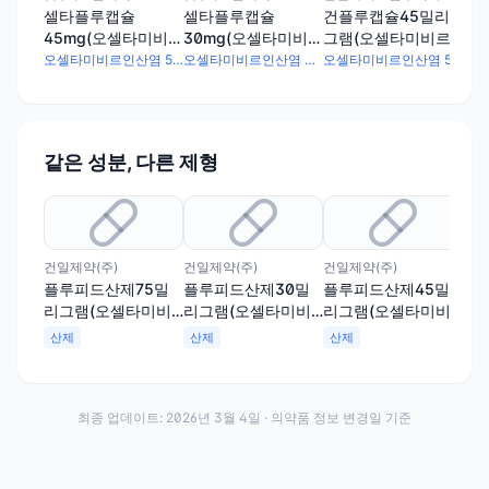
셀타플루캡슐
셀타플루캡슐
건플루캡슐45밀리
건
45mg(오셀타미비르
30mg(오셀타미비르
그램(오셀타미비르
그
인산염)
인산염)
인산염)
인산
오셀타미비르인산염 59.1mg
오셀타미비르인산염 39.4mg
오셀타미비르인산염 59.1mg
같은 성분, 다른 제형
건일제약(주)
건일제약(주)
건일제약(주)
코오
플루피드산제75밀
플루피드산제30밀
플루피드산제45밀
코
리그램(오셀타미비
리그램(오셀타미비
리그램(오셀타미비
리
르인산염)
르인산염)
르인산염)
르
산제
산제
산제
산
최종 업데이트:
2026년 3월 4일
· 의약품 정보 변경일 기준