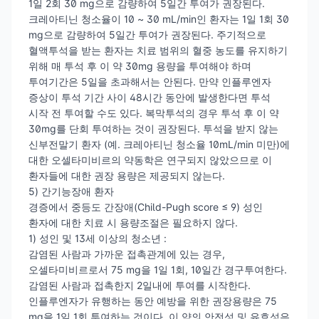
1일 2회 30 mg으로 감량하여 5일간 투여가 권장된다.
크레아티닌 청소율이 10 ~ 30 mL/min인 환자는 1일 1회 30
mg으로 감량하여 5일간 투여가 권장된다. 주기적으로
혈액투석을 받는 환자는 치료 범위의 혈중 농도를 유지하기
위해 매 투석 후 이 약 30mg 용량을 투여해야 하며
투여기간은 5일을 초과해서는 안된다. 만약 인플루엔자
증상이 투석 기간 사이 48시간 동안에 발생한다면 투석
시작 전 투여할 수도 있다. 복막투석의 경우 투석 후 이 약
30mg를 단회 투여하는 것이 권장된다. 투석을 받지 않는
신부전말기 환자 (예. 크레아티닌 청소율 10mL/min 미만)에
대한 오셀타미비르의 약동학은 연구되지 않았으므로 이
환자들에 대한 권장 용량은 제공되지 않는다.
5) 간기능장애 환자
경증에서 중등도 간장애(Child-Pugh score ≤ 9) 성인
환자에 대한 치료 시 용량조절은 필요하지 않다.
1) 성인 및 13세 이상의 청소년 :
감염된 사람과 가까운 접촉관계에 있는 경우,
오셀타미비르로서 75 mg을 1일 1회, 10일간 경구투여한다.
감염된 사람과 접촉한지 2일내에 투여를 시작한다.
인플루엔자가 유행하는 동안 예방을 위한 권장용량은 75
mg을 1일 1회 투여하는 것이다. 이 약의 안전성 및 유효성은