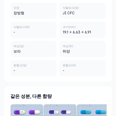
모양
식별표시(앞)
장방형
JI CFC
식별표시(뒤)
크기(mm)
-
19.1 x 6.63 x 6.91
색상(앞)
색상(뒤)
보라
하양
분할선(앞)
분할선(뒤)
-
-
같은 성분, 다른 함량
(주
세