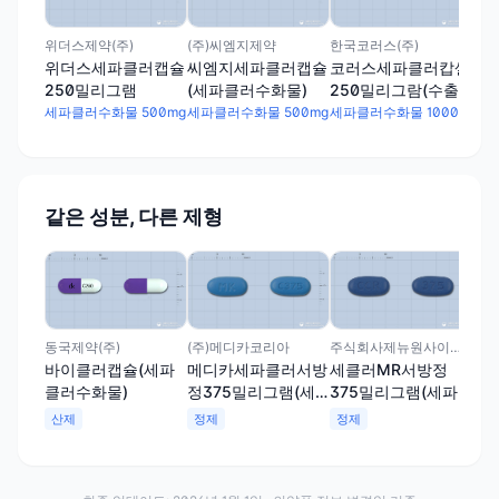
클
세파
위더스제약(주)
(주)씨엠지제약
한국코러스(주)
위더스세파클러캡슐
씨엠지세파클러캡슐
코러스세파클러캅셀
250밀리그램
(세파클러수화물)
250밀리그람(수출
명:KEFACCAP)
세파클러수화물 500mg
세파클러수화물 500mg
세파클러수화물 1000mg
같은 성분, 다른 제형
(주
글
37
클
정
동국제약(주)
(주)메디카코리아
주식회사제뉴원사이언스
바이클러캡슐(세파
메디카세파클러서방
세클러MR서방정
클러수화물)
정375밀리그램(세
375밀리그램(세파
파클러수화물)
클러수화물)
산제
정제
정제