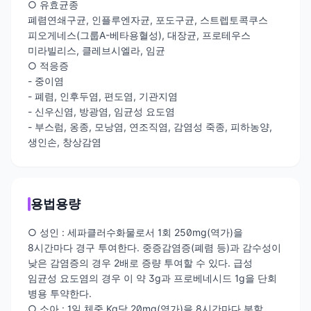
○ 유효균종
폐렴연쇄구균, 인플루엔자균, 포도구균, 스트렙토콕쿠스
피오게네스(그룹A-베타용혈성), 대장균, 프로테우스
미라빌리스, 클레브시엘라, 임균
○ 적응증
- 중이염
- 폐렴, 인후두염, 편도염, 기관지염
- 신우신염, 방광염, 임균성 요도염
- 부스럼, 옹종, 모낭염, 연조직염, 감염성 죽종, 피하농양,
생인손, 창상감염
용법용량
○ 성인 : 세파클러수화물로서 1회 250mg(역가)을
8시간마다 경구 투여한다. 중증감염증(폐렴 등)과 감수성이
낮은 감염증의 경우 2배로 증량 투여할 수 있다. 급성
임균성 요도염의 경우 이 약 3g과 프로베네시드 1g을 단회
병용 투약한다.
○ 소아 : 1일 체중 Kg당 20mg(역가)을 8시간마다 분할