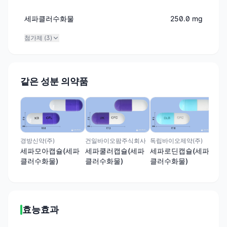
세파클러수화물
250.0 mg
첨가제 (
3
)
같은 성분 의약품
주식
세
클
경방신약(주)
건일바이오팜주식회사
독립바이오제약(주)
세파모아캡슐(세파
세파쿨러캡슐(세파
세파로딘캡슐(세파
클러수화물)
클러수화물)
클러수화물)
효능효과