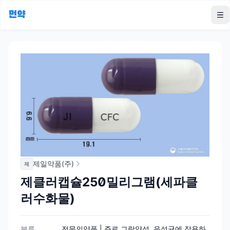
먼약
To
제일약품(주)
제
제클러캡슐250밀리그램(세파클
러수화물)
분류
전문의약품 | 주로 그람양성, 음성균에 작용하