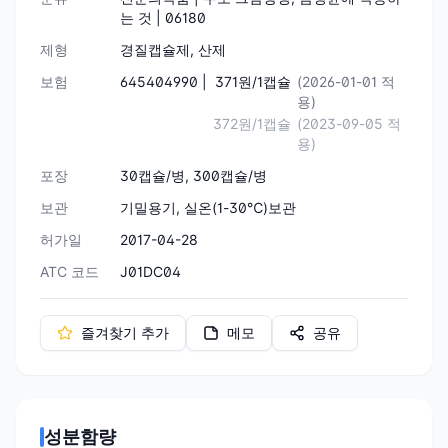
는 것 | 06180
제형
경질캡슐제, 산제
보험
645404990 |
371원/1캡슐
(2026-01-01 적
용)
372원/1캡슐
(2023-09-05 적
용)
포장
30캡슐/병, 300캡슐/병
보관
기밀용기, 실온(1-30℃)보관
허가일
2017-04-28
ATC 코드
J01DC04
즐겨찾기 추가
메모
공유
성분함량