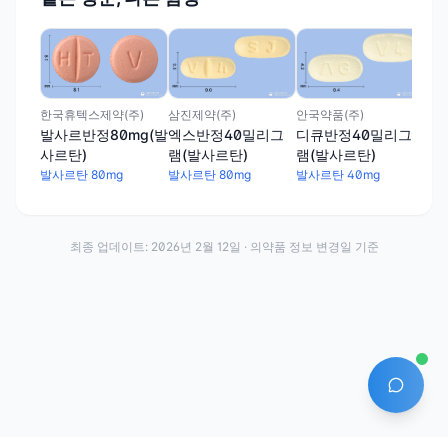
건일
발
탄)
발사
삼진제약(주)
안국약품(주)
한국휴텍스제약(주)
엑스반정40밀리그
디큐반정40밀리그
발사르반정80mg(발
램(발사르탄)
램(발사르탄)
사르탄)
발사르탄 80mg
발사르탄 40mg
발사르탄 80mg
최종 업데이트:
2026년 2월 12일
· 의약품 정보 변경일 기준
AI 에