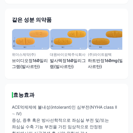
같은 성분 의약품
(주
에살
사르
위더스제약(주)
대원바이오텍주식회사
(주)라이트팜텍
브이디오정160밀리
발사텍정160밀리그
하트반정160mg(발
그램(발사르탄)
램(발사르탄)
사르탄)
효능효과
ACE억제제에 불내성(intolerant)인 심부전(NYHA class Ⅱ
∼ Ⅳ)
증상, 증후 혹은 방사선학적으로 좌심실 부전 및/또는
좌심실 수축 기능 부전을 가진 임상적으로 안정된