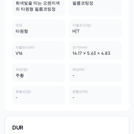
회색빛을 띠는 오렌지색
필름코팅정
의 타원형 필름코팅정
모양
식별표시(앞)
타원형
H|T
식별표시(뒤)
크기(mm)
V16
14.17 x 5.63 x 4.83
색상(앞)
색상(뒤)
주황
-
분할선(앞)
분할선(뒤)
-
-
DUR