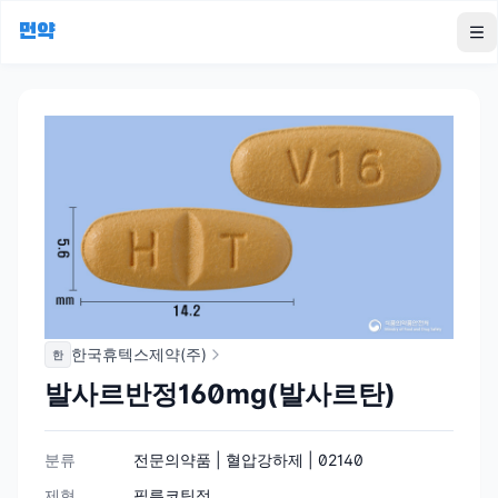
먼약
To
한국휴텍스제약(주)
한
발사르반정160mg(발사르탄)
분류
전문의약품 | 혈압강하제 | 02140
제형
필름코팅정