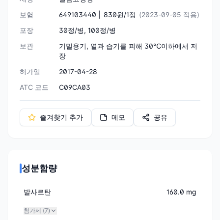
보험
649103440 |
830원/1정
(2023-09-05 적용)
포장
30정/병, 100정/병
보관
기밀용기, 열과 습기를 피해 30℃이하에서 저
장
허가일
2017-04-28
ATC 코드
C09CA03
즐겨찾기 추가
메모
공유
성분함량
발사르탄
160.0 mg
첨가제 (
7
)