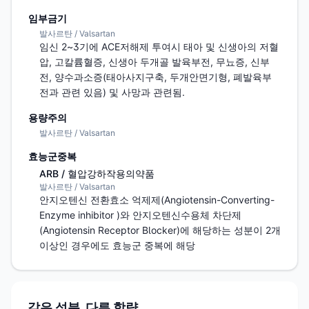
임부금기
발사르탄 / Valsartan
임신 2~3기에 ACE저해제 투여시 태아 및 신생아의 저혈
압, 고칼륨혈증, 신생아 두개골 발육부전, 무뇨증, 신부
전, 양수과소증(태아사지구축, 두개안면기형, 폐발육부
전과 관련 있음) 및 사망과 관련됨.
용량주의
발사르탄 / Valsartan
효능군중복
ARB / 혈압강하작용의약품
발사르탄 / Valsartan
안지오텐신 전환효소 억제제(Angiotensin-Converting-
Enzyme inhibitor )와 안지오텐신수용체 차단제
(Angiotensin Receptor Blocker)에 해당하는 성분이 2개 
이상인 경우에도 효능군 중복에 해당
같은 성분, 다른 함량