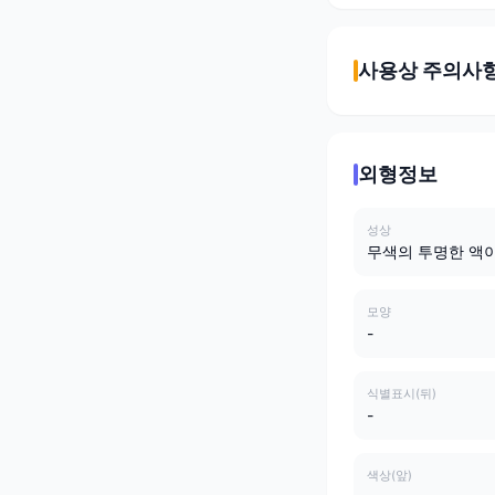
사용상 주의사
외형정보
성상
무색의 투명한 액이
모양
-
식별표시(뒤)
-
색상(앞)