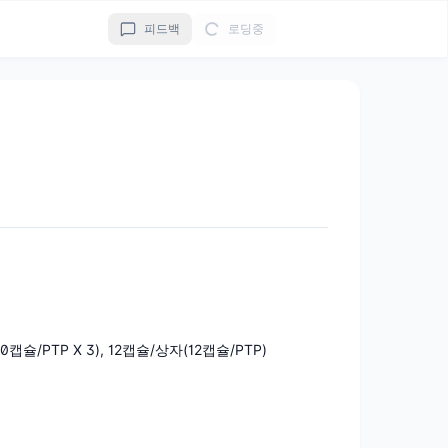
피드백
로딩중
10캡슐/PTP X 3), 12캡슐/상자(12캡슐/PTP)