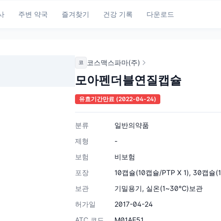
사
주변 약국
즐겨찾기
건강 기록
다운로드
코스맥스파마(주)
코
모아펜더블연질캡슐
유효기간만료
(2022-04-24)
분류
일반의약품
제형
-
보험
비보험
포장
10캡슐(10캡슐/PTP X 1), 30캡슐(
보관
기밀용기, 실온(1~30℃)보관
허가일
2017-04-24
ATC 코드
M01AE51