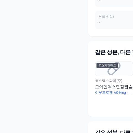
-
분할선(앞)
-
같은 성분, 다른
유효기간만료
코스맥스파마(주)
모아펜맥스연질캡슐
이부프로펜 400mg · 파마브롬 50mg
같은 성분, 다른