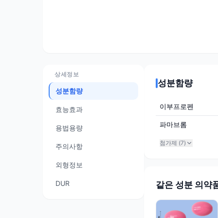
상세정보
성분함량
성분함량
이부프로펜
효능효과
파마브롬
용법용량
첨가제 (
7
)
주의사항
외형정보
DUR
같은 성분 의약