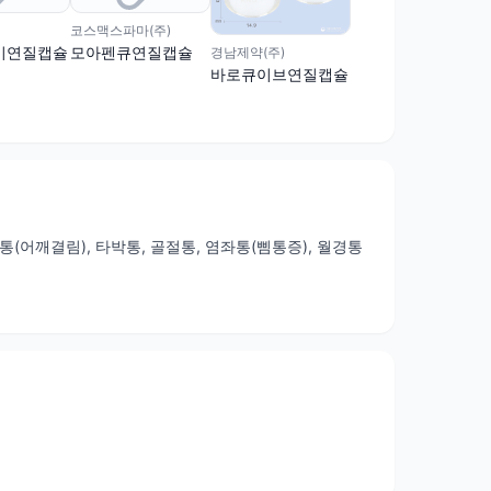
코스맥스파마(주)
이연질캡슐
모아펜큐연질캡슐
경남제약(주)
바로큐이브연질캡슐
 견통(어깨결림), 타박통, 골절통, 염좌통(삠통증), 월경통