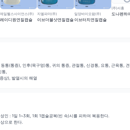
(주)서흥
도나펜하
제일헬스사이언스(주)
지엘파마(주)
일양바이오팜(주)
레이디원연질캡슐
이브더블샷연질캡슐
이브터치연질캡슐
치후 동통(통증), 인후(목구멍)통, 귀의 통증, 관절통, 신경통, 요통, 근육통,
진통,
 증상), 발열시의 해열
성인 : 1일 1~3회, 1회 1캡슐공복(빈 속)시를 피하여 복용한다.
상으로 한다.