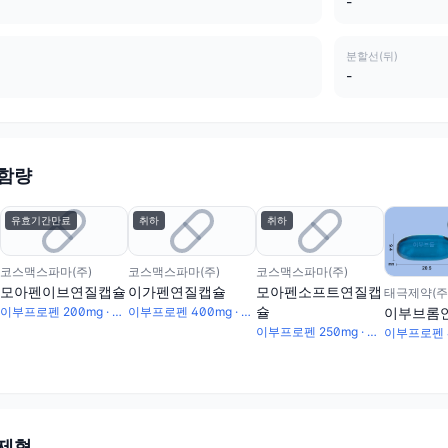
-
분할선(뒤)
-
 함량
유효기간만료
취하
취하
코스맥스파마(주)
코스맥스파마(주)
코스맥스파마(주)
모아펜이브연질캡슐
이가펜연질캡슐
모아펜소프트연질캡
태극제약(주
슐
이부브롬
이부프로펜 200mg · 파마브롬 25mg
이부프로펜 400mg · 파마브롬 24mg
이부프로펜 250mg · 파마브롬 25mg
 제형