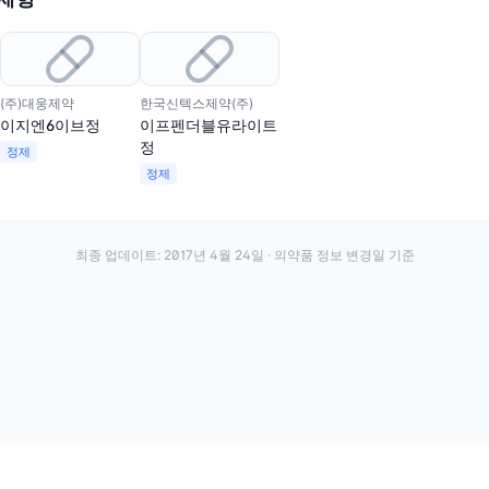
(주)대웅제약
한국신텍스제약(주)
이지엔6이브정
이프펜더블유라이트
정
정제
정제
최종 업데이트:
2017년 4월 24일
· 의약품 정보 변경일 기준
이용약관
개인정보처리방침
About