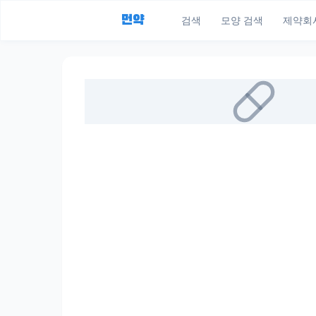
먼약
검색
모양 검색
제약회