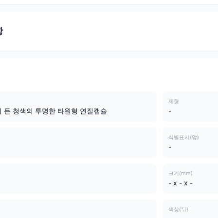
항
제형
 든 청색의 투명한 타원형 연질캡슐
-
식별표시(앞)
-
크기(mm)
- x - x -
색상(뒤)