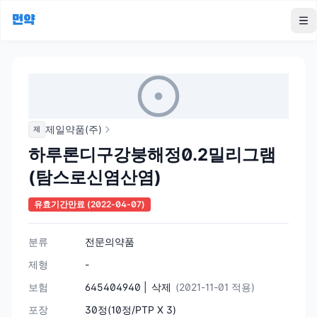
먼약
To
제일약품(주)
제
하루론디구강붕해정0.2밀리그램
(탐스로신염산염)
유효기간만료
(2022-04-07)
분류
전문의약품
제형
-
보험
645404940 |
삭제
(2021-11-01 적용)
포장
30정(10정/PTP X 3)