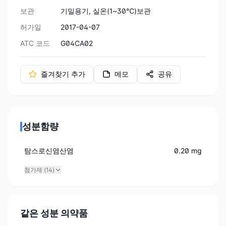
보관
기밀용기, 실온(1~30℃)보관
허가일
2017-04-07
ATC 코드
G04CA02
즐겨찾기 추가
메모
공유
성분함량
탐스로신염산염
0.20 mg
첨가제 (
14
)
같은 성분 의약품