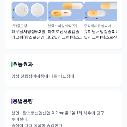
하나
하루
리
산염
(주)종근당
한국프라임제약(주)
주식회사큐엘파마
타무날서방정0.2밀
타미로신서방캡슐
큐미날서방캡슐0.2
리그램(탐스로신염
0.2밀리그램(탐스로
밀리그램(탐스로신
산염)
신염산염)
염산염)
효능효과
양성 전립샘비대증에 따른 배뇨장애
용법용량
성인 : 탐스로신염산염 0.2 mg을 1일 1회 식후에 경구
투여한다.
증상에 따라 적절히 증감한다.