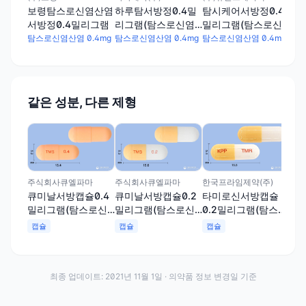
보령탐스로신염산염
탐시케어서방정0.4
하루탐서방정0.4밀
서방정0.4밀리그램
밀리그램(탐스로신
리그램(탐스로신염
염산염)
산염)
탐스로신염산염 0.4mg
탐스로신염산염 0.4mg
탐스로신염산염 0.4mg
같은 성분, 다른 제형
(주
탐피
밀
염산
캡
주식회사큐엘파마
주식회사큐엘파마
한국프라임제약(주)
큐미날서방캡슐0.4
큐미날서방캡슐0.2
타미로신서방캡슐
밀리그램(탐스로신
밀리그램(탐스로신
0.2밀리그램(탐스로
염산염)
염산염)
신염산염)
캡슐
캡슐
캡슐
최종 업데이트:
2021년 11월 1일
· 의약품 정보 변경일 기준