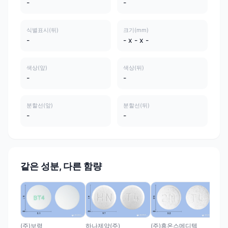
-
-
식별표시(뒤)
크기(mm)
-
- x - x -
색상(앞)
색상(뒤)
-
-
분할선(앞)
분할선(뒤)
-
-
같은 성분, 다른 함량
(주
탐스
리
산염
탐스
(주)보령
(주)휴온스메디텍
하나제약(주)