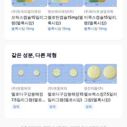
램(
멜록
(주)한국피엠지제약
엔비케이제약(주)
(주)화이트생명과학
모릭스캡슐15밀리그
멜로틴캡슐15mg(멜
이콕스캡슐15밀리그
램(멜록시캄)
록시캄)
램(멜록시캄)
멜록시캄 15mg
멜록시캄 15mg
멜록시캄 15mg
같은 성분, 다른 제형
(주)엔엠제약
(주)엔엠제약
영진약품(주)
멜로디구강붕해정
멜로디구강붕해정15
멜브렉스정7.5밀리
7.5밀리그램(멜로시
밀리그램(멜로시캄)
그람(멜록시캄)
캄)
정제
정제
정제