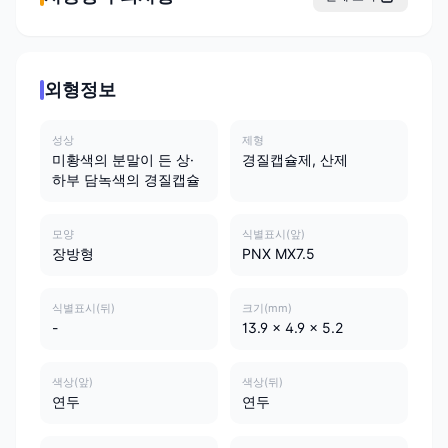
외형정보
성상
제형
미황색의 분말이 든 상·
경질캡슐제, 산제
하부 담녹색의 경질캡슐
모양
식별표시(앞)
장방형
PNX MX7.5
식별표시(뒤)
크기(mm)
-
13.9 x 4.9 x 5.2
색상(앞)
색상(뒤)
연두
연두