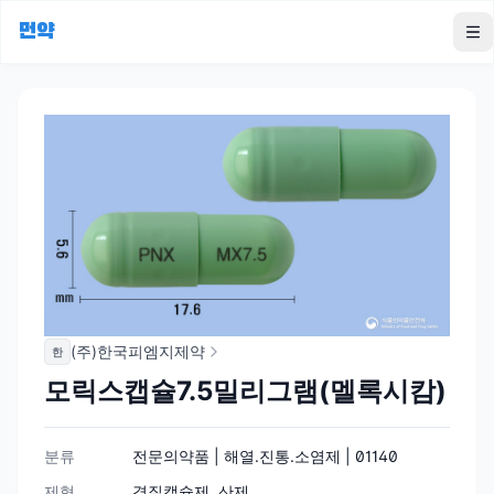
먼약
To
(주)한국피엠지제약
한
모릭스캡슐7.5밀리그램(멜록시캄)
분류
전문의약품 | 해열.진통.소염제 | 01140
제형
경질캡슐제, 산제