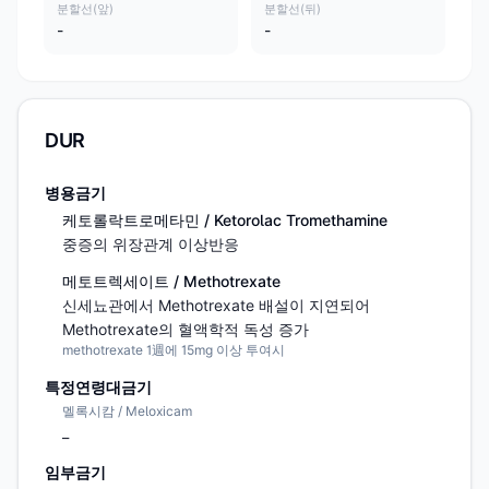
분할선(앞)
분할선(뒤)
-
-
DUR
병용금기
케토롤락트로메타민 / Ketorolac Tromethamine
중증의 위장관계 이상반응
메토트렉세이트 / Methotrexate
신세뇨관에서 Methotrexate 배설이 지연되어 
Methotrexate의 혈액학적 독성 증가
methotrexate 1週에 15mg 이상 투여시
특정연령대금기
멜록시캄 / Meloxicam
_
임부금기