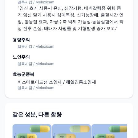
멜록시캄 / Meloxicam
"임신 초기 사용시 유산, 심장기형, 배벽갈림증 위험 증
가.임신 말기 사용시 심폐독성, 신기능장애, 출혈시간 연
장, 항응집 효과, 자궁수축 억제 가능성.동물실험에서 착
상 전후 손실, 배태자 사망률 및 기형발생 증가 보고."
용량주의
멜록시캄 / Meloxicam
노인주의
멜록시캄 / Meloxicam
효능군중복
비스테로이드성 소염제 / 해열진통소염제
멜록시캄 / Meloxicam
같은 성분, 다른 함량
(주
메