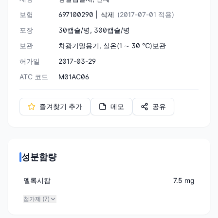
보험
697100290 |
삭제
(2017-07-01 적용)
포장
30캡슐/병, 300캡슐/병
보관
차광기밀용기, 실온(1 ∼ 30 ℃)보관
허가일
2017-03-29
ATC 코드
M01AC06
즐겨찾기 추가
메모
공유
성분함량
멜록시캄
7.5 mg
첨가제 (
7
)