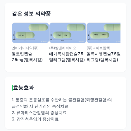
같은 성분 의약품
(주
아록
리그
엔비케이제약(주)
(주)엘앤씨바이오
(주)라이트팜텍
멜로틴캡슐
메가록시캄캡슐7.5
멜록시엠캡슐7.5밀
7.5mg(멜록시캄)
밀리그램(멜록시캄)
리그램(멜록시캄)
효능효과
1. 통증과 운동실조를 수반하는 골관절염(퇴행관절염)의
급성악화 시 단기간의 증상치료
2. 류마티스관절염의 증상치료
3. 강직척추염의 증상치료