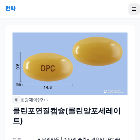
먼약
To
동광제약(주)
동
콜린포연질캡슐(콜린알포세레이
트)
분류
전문의약품 | 기타의 중추신경용약 | 01190