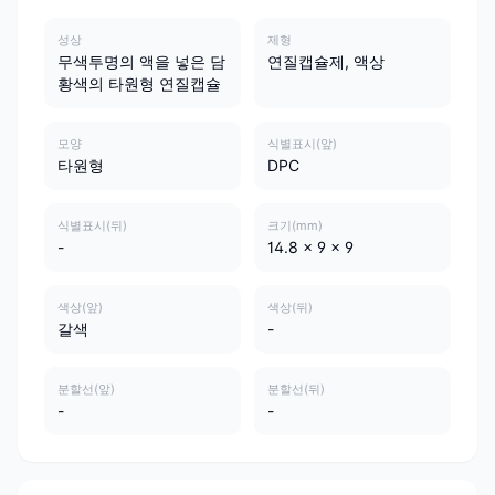
성상
제형
무색투명의 액을 넣은 담
연질캡슐제, 액상
황색의 타원형 연질캡슐
모양
식별표시(앞)
타원형
DPC
식별표시(뒤)
크기(mm)
-
14.8 x 9 x 9
색상(앞)
색상(뒤)
갈색
-
분할선(앞)
분할선(뒤)
-
-