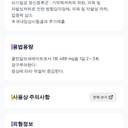
뇌기질성 정신증후군 : 기억력저하와 착란, 의욕 및
자발성저하로 인한 방향감각장애, 의욕 및 자발성 저하,
집중력 감소
☆국내임상시험결과 추가제출
용법용량
콜린알포세레이트로서 1회 400 mg을 1일 2～3회
경구투여한다.
증상에 따라 적절히 증감한다.
사용상 주의사항
전체 보기
외형정보