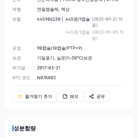
제형
연질캡슐제, 액상
보험
645906230 |
445원/1캡슐
(2025-09-21 적
용)
445원/1캡슐
(2023-09-05 적
용)
포장
90캡슐(10캡슐/PTP×9)
보관
기밀용기, 실온(1~30℃)보관
허가일
2017-03-21
ATC 코드
N07AX02
즐겨찾기 추가
메모
공유
성분함량