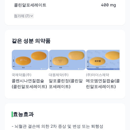
콜린알포세레이트
400 mg
첨가제 (
7
)
같은 성분 의약품
대화
글
(
(주)마더스제약
국제약품(주)
대원제약(주)
메모엠연질캡슐(콜
콜렌시나연질캡슐
알포콜린정(콜린알
린알포세레이트)
(콜린알포세레이트)
포세레이트)
효능효과
- 뇌혈관 결손에 의한 2차 증상 및 변성 또는 퇴행성