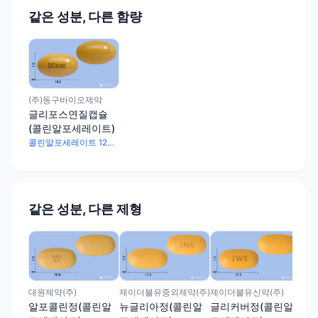
같은 성분, 다른 함량
(주)동구바이오제약
글리포스연질캡슐
(콜린알포세레이트)
콜린알포세레이트 1200mg
같은 성분, 다른 제형
(주
디
세
정
제이더블유중외제약(주)
제이더블유신약(주)
대원제약(주)
뉴글리아정(콜린알
글리커버정(콜린알
알포콜린정(콜린알