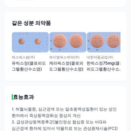
같은 성분 의약품
(주
다
75
황
에스에스팜(주)
케이엠에스제약(주)
대한약품공업(주)
유빅스정(클로피도
케라픽스정(클로피
한빅스정75mg(클로
그렐황산수소염)
도그렐황산수소염)
피도그렐황산수소
염)
효능효과
1. 허혈뇌졸중, 심근경색 또는 말초동맥성질환이 있는 성인
환자에서 죽상동맥경화성 증상의 개선
2. 급성관상동맥증후군[불안정성 협심증 또는 비Q파
심근경색 환자에 있어서 약물치료 또는 관상중재시술(PCI)