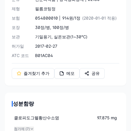
제형
필름코팅정
보험
054800010 |
914원/1정
(2020-01-01 적용)
포장
30정/병, 100정/병
보관
기밀용기, 실온보관(1~30℃)
허가일
2017-02-27
ATC 코드
B01AC04
즐겨찾기 추가
메모
공유
성분함량
클로피도그렐황산수소염
97.875 mg
첨가제 (
7
)