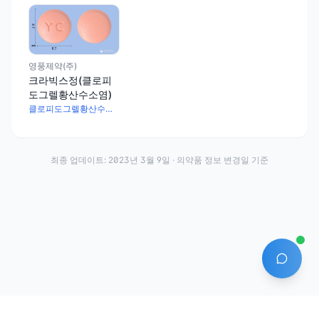
영풍제약(주)
크라빅스정(클로피
도그렐황산수소염)
클로피도그렐황산수소염 195.75mg
최종 업데이트:
2023년 3월 9일
· 의약품 정보 변경일 기준
AI 에