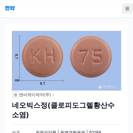
먼약
To
엔비케이제약(주)
엔
네오빅스정(클로피도그렐황산수
소염)
분류
전문의약품 | 동맥경화용제 | 02180