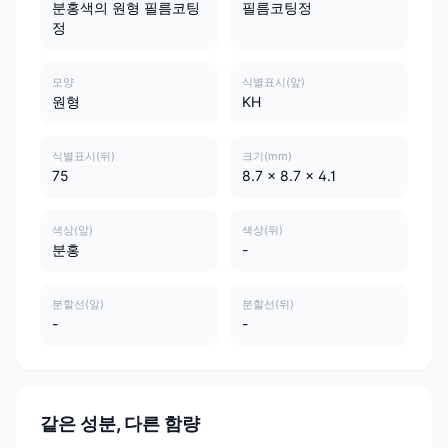
분홍색의 원형 필름코팅
필름코팅정
정
모양
식별표시(앞)
원형
KH
식별표시(뒤)
크기(mm)
75
8.7 x 8.7 x 4.1
색상(앞)
색상(뒤)
분홍
-
분할선(앞)
분할선(뒤)
-
-
같은 성분, 다른 함량