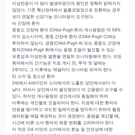
이상반응이 더 많이 발생하였으며 원인은 명확히 밝혀지지
않았다. 기존 확산정제에서 필름코팅정으로 전환하는 경우
보다 면밀한 신장기능 모니터링이 요구된다.
4) 간장애 환자
중등도 간장애 환자 (Child-Pugh B)의 개시용량은 약 50%
까지 감소시키며, 중증 간장애 환자 (Child-Pugh C)에는
투여하지 않는다. 경증(Child-Pugh A) 또는 중등도 간장애
환자(Child-Pugh B)에서는 용량 조절이 필요할 수 있는
유효성과 이상반응 발현을 면밀히 모니터링해야 한다. 모든
환자에서의 간기능은 치료 개시 전, 투약 첫 달에는
2주마다, 그 이후에는 매달마다 모니터링 되어야 한다.
5) 소아 및 청소년 환자
2세에서 6세미만의 소아에서의 노출은 성인에서보다 더
낮다. 따라서 성인에서의 필요량보다 더 고용량이 요구될 수
있다. 하지만 개시용량은 성인에서와 동일해야 하며
이후에는 개인별로 조절되어야 한다. 치료에 대한 환자의
반응을 평가하고 과도한 킬레이션을 방지하기 위하여 혈청
페리틴을 매달 측정하는 것이 권장된다. 용량을 계산할 때,
시간에 따른 소아 환자의 체중 변화를 고려하여야 한다.
이 약은 2세 미만의 소아에서의 효능 및 안전성에 대한