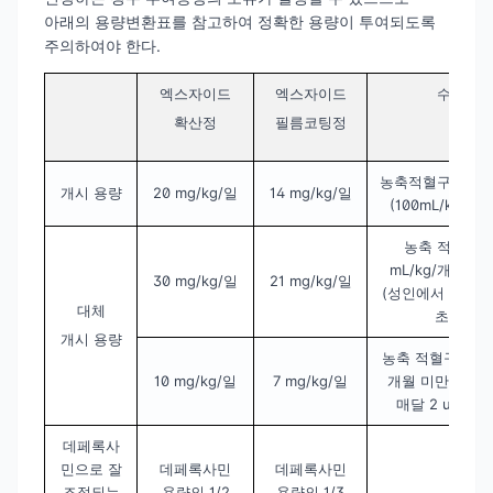
아래의 용량변환표를 참고하여 정확한 용량이 투여되도록
주의하여야 한다.
엑스자이드
엑스자이드
수혈
확산정
필름코팅정
농축적혈구 약 20 
개시 용량
20 mg/kg/일
14 mg/kg/일
(100mL/kg과 
농축 적혈구 1
mL/kg/개월을 
30 mg/kg/일
21 mg/kg/일
(성인에서 매달 4 
대체
초과)
개시 용량
농축 적혈구 7 mL
10 mg/kg/일
7 mg/kg/일
개월 미만 (성인
매달 2 unit 미
데페록사
민으로 잘
데페록사민
데페록사민
조절되는
용량의 1/2
용량의 1/3