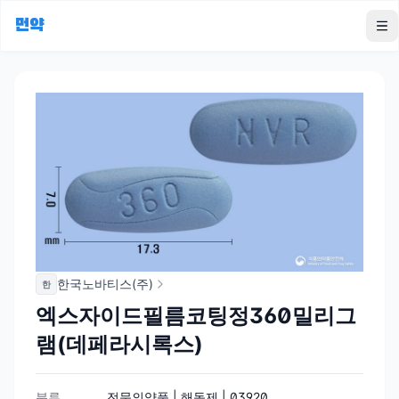
먼약
To
한국노바티스(주)
한
엑스자이드필름코팅정360밀리그
램(데페라시록스)
분류
전문의약품 | 해독제 | 03920