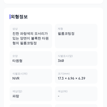
외형정보
성상
제형
진한 파랑색의 모서리가
필름코팅정
있는 양면이 볼록한 타원
형의 필름코팅정
모양
식별표시(앞)
타원형
360
식별표시(뒤)
크기(mm)
NVR
17.3 x 6.96 x 6.39
색상(앞)
색상(뒤)
파랑
-