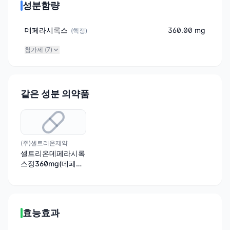
성분함량
데페라시록스
360.00 mg
(
핵정
)
첨가제 (
7
)
같은 성분 의약품
(주)셀트리온제약
셀트리온데페라시록
스정360mg(데페라
시록스)(수출용)
효능효과