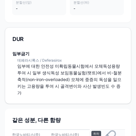
분할선(앞)
분할선(뒤)
-
-
DUR
임부금기
데페라시록스 / Deferasirox
임부에 대한 안전성 미확립동물시험에서 모체독성용량 
투여 시 일부 생식독성 보임동물실험(랫트)에서 비-철분
축적(non-iron-overloaded) 모체에 중증의 독성을 일으
키는 고용량을 투여 시 골격변이와 사산 발생빈도 수 증
가
같은 성분, 다른 함량
취하
취
한국노바티스(주)
한국노바티스(주)