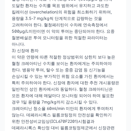
도달한 환자는 수치를 목표 범위에서 유지하고 과도한
킬레이션 (overchelation)의 위험을 최소화하기 위하여,
용량을 3.5-7 mg/kg씩 단계적으로 감량하는 것을
고려하여야 한다. 혈청페리틴이 수차례 연속측정에서
500μg/L미만이면 이 약의 투여는 중단되어야 한다. 요중
철분배설은 투여 모니터링을 위한 적절한 파라미터는
아니다.
3) 신장애 환자
이 약은 연령에 따른 적절한 정상범위의 상한치 보다 높은
혈청 크레아티닌 수치를 보이는 환자에게는 주의하여야
한다. 병용약 투여, 탈수 또는 중증 감염 등 신기능을
손상시킬 수 있는 부가적인 위험 요소를 가진 환자에서는
특히 주의하여야 한다. 신장애 환자에 대한 추천 개시용량은
일반적인 성인 환자에서와 동일하다. 혈청 크레아티닌은
모든 환자에 대해 매달마다 모니터링 되어야 하며 필요한
경우 1일 용량을 7mg/kg까지 감소시킬 수 있다.
크레아티닌 청소율 60ml/min 미만의 환자에게 투여하지
않는다. 데페라시록스 필름코팅정의 안전성을 확인하기
위한 안전성비교임상(ICL670F2201)시험결과
데페라시록스 확산정 대비 필름코팅정제군에서 신장관련