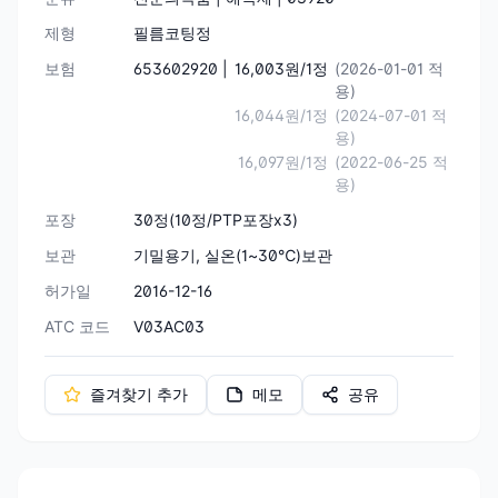
제형
필름코팅정
보험
653602920 |
16,003원/1정
(2026-01-01 적
용)
16,044원/1정
(2024-07-01 적
용)
16,097원/1정
(2022-06-25 적
용)
포장
30정(10정/PTP포장x3)
보관
기밀용기, 실온(1~30℃)보관
허가일
2016-12-16
ATC 코드
V03AC03
즐겨찾기 추가
메모
공유