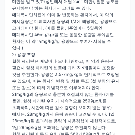
미만을 받고 있고(성인에서 매달 2unit 미만), 철분 농도를
유지하여야 하는 환자에서 고려될 수 있다.
데페록사민치료에 이미 잘 반응하는 환자에서, 이 약의
개시용량은 데페록사민 용량의 1/3에 해당하는 용량으로
고려되어야 한다. (예를 들면, 1주일마다 5일동안
데페록사민 40mg/kg/일 또는 동등한 용량을 투여받던
환자는 이 약 14mg/kg/일 용량으로 투여가 시작될 수
있다.)
2) 용량 조정
혈청 페리틴은 매달마다 모니터링하고, 이 약의 용량은
필요시 혈청 페리틴의 변동에 따라 3-6개월마다 조정할
것을 추천한다. 용량은 3.5-7mg/kg씩 단계적으로 조정될
수 있으며, 이는 환자의 반응 및 치료 목표 (철 부하의 유지
또는 감소)에 따라 개별적으로 이루어져야 한다.
21mg/kg의 용량으로 충분히 조절되지 않는 환자 (예를
들면, 혈청 페리틴 수치가 지속적으로 2500μg/L를
초과하며, 시간에 따른 감소 경향이 보이지 않는 경우)
에서는, 28mg/kg까지 용량 증량이 고려될 수 있다. 1일
28mg/kg을 초과하는 용량의 사용경험이 제한적이므로,
1일 28mg/kg을 초과하는 용량은 추천되지 않는다.
혈청 페리틴이 목표 수치 (보통 500-1,000μg/L 범위)에