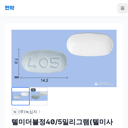
먼약
To
구
(주)녹십자
녹
텔미더블정40/5밀리그램(텔미사