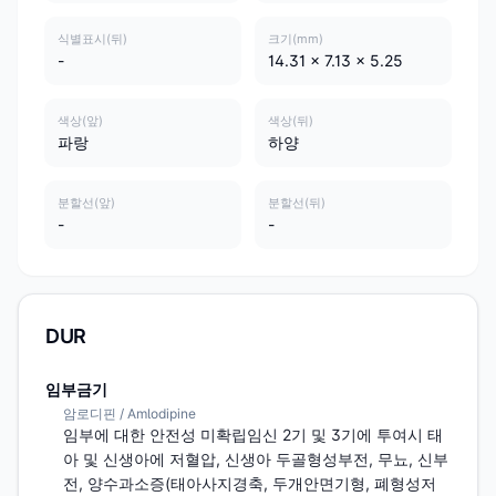
식별표시(뒤)
크기(mm)
-
14.31 x 7.13 x 5.25
색상(앞)
색상(뒤)
파랑
하양
분할선(앞)
분할선(뒤)
-
-
DUR
임부금기
암로디핀 / Amlodipine
임부에 대한 안전성 미확립임신 2기 및 3기에 투여시 태
아 및 신생아에 저혈압, 신생아 두골형성부전, 무뇨, 신부
전, 양수과소증(태아사지경축, 두개안면기형, 폐형성저