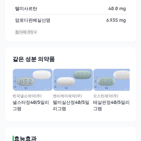
텔미사르탄
40.0 mg
암로디핀베실산염
6.935 mg
첨가제 (
11
)
같은 성분 의약품
경동
텔카
리
암
한국넬슨제약(주)
엔비케이제약(주)
오스틴제약(주)
넬스타정40/5밀리
텔미실산정40/5밀
테살핀정40/5밀리
그램
리그램
그램
효능효과