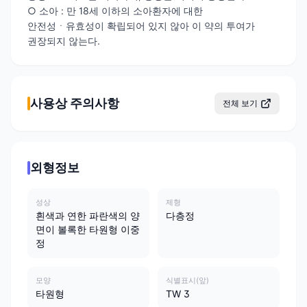
○ 소아 : 만 18세 이하의 소아환자에 대한
안전성ㆍ유효성이 확립되어 있지 않아 이 약의 투여가
권장되지 않는다.
사용상 주의사항
전체 보기
외형정보
성상
제형
흰색과 연한 파란색의 양
다층정
면이 볼록한 타원형 이중
정
모양
식별표시(앞)
타원형
TW 3