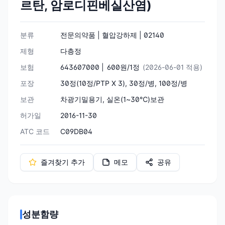
르탄, 암로디핀베실산염)
분류
전문의약품 | 혈압강하제 | 02140
제형
다층정
보험
643607000 |
600원/1정
(2026-06-01 적용)
포장
30정(10정/PTP X 3), 30정/병, 100정/병
보관
차광기밀용기, 실온(1~30℃)보관
허가일
2016-11-30
ATC 코드
C09DB04
즐겨찾기 추가
메모
공유
성분함량