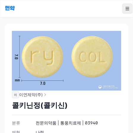
먼약
To
이연제약(주)
이
콜키닌정(콜키신)
분류
전문의약품 | 통풍치료제 | 03940
제형
나정