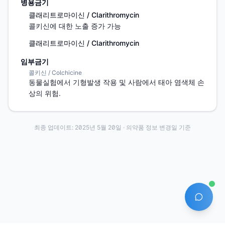
병용금기
클래리트로마이신 / Clarithromycin
콜키신에 대한 노출 증가 가능
클래리트로마이신 / Clarithromycin
임부금기
콜키신 / Colchicine
동물실험에서 기형발생 작용 및 사람에서 태아 염색체 손
상의 위험.
최종 업데이트:
2025년 5월 20일
· 의약품 정보 변경일 기준
AI 에