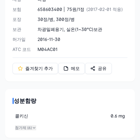
보험
658603400 |
75원/1정
(2017-02-01 적용)
포장
30정/병, 300정/병
보관
차광밀폐용기, 실온(1~30℃)보관
허가일
2016-11-30
ATC 코드
M04AC01
즐겨찾기 추가
메모
공유
성분함량
콜키신
0.6 mg
첨가제 (
6
)