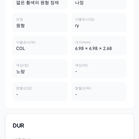
엷은 황색의 원형 정제
나정
모양
식별표시(앞)
원형
ry
식별표시(뒤)
크기(mm)
COL
6.98 x 6.98 x 2.68
색상(앞)
색상(뒤)
노랑
-
분할선(앞)
분할선(뒤)
-
-
DUR