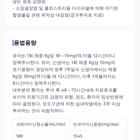
않는 중증 감염증
- 소장결장염 및 클로스트리듐 다이피셀에 의해 야기된
항생물질 관련 위막성 대장염(경구투여로 치료)
용법용량
유아는 1회 체중 Kg당 10～15mg(역가)을 12시간마다
정맥주사한다. 유아, 신생아는 1회 체중 Kg당 15mg의
초기용량이 권장되며 생후 1주일의 신생아에서는 체중
Kg당 10mg(역가)을 매 12시간마다, 이후 1개월까지는
8시간마다 정맥주사한다.
대부분의 환자는 투여 후 48～72시간내에 치료효과를
보이며 치료기간은 감염의 유형, 정도, 환자의 임상반응에
따라 결정된다. 포도구균에 의한 심내막염에는 3주 이상
투여하는 것이 바람직하다.
크레아티닌청소율(mL/min)
반코마이신용량(mg/day)
100
1545