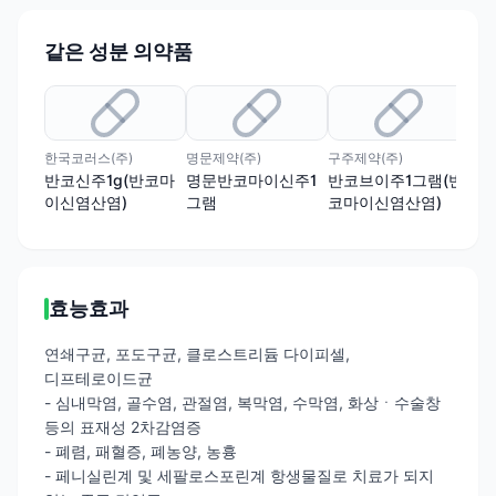
같은 성분 의약품
한국코러스(주)
명문제약(주)
구주제약(주)
반코신주1g(반코마
명문반코마이신주1
반코브이주1그램(반
반
이신염산염)
그램
코마이신염산염)
(
효능효과
연쇄구균, 포도구균, 클로스트리듐 다이피셀,
디프테로이드균
- 심내막염, 골수염, 관절염, 복막염, 수막염, 화상ㆍ수술창
등의 표재성 2차감염증
- 폐렴, 패혈증, 폐농양, 농흉
- 페니실린계 및 세팔로스포린계 항생물질로 치료가 되지