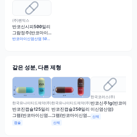
(주)펜믹스
반코신시피500밀리
그람정주(반코마이
신염산염)
반코마이신염산염 500mg
같은 성분, 다른 제형
한국코러스(주)
한국
반코신주1g(반코마
반코
한국유나이티드제약(주)
한국유나이티드제약(주)
이신염산염)
마
반코진캡슐125밀리
반코진캡슐250밀리
그램(반코마이신염
그램(반코마이신염
산제
산
산염)
산염)
캡슐
산제