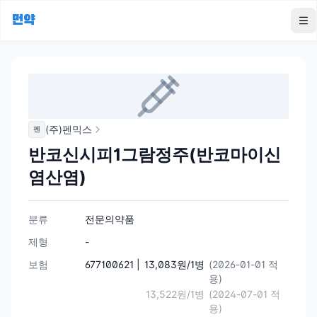
먼약
To
(주)펜믹스
펜
반코신시피1그람정주(반코마이신
염산염)
분류
전문의약품
제형
-
보험
677100621 |
13,083원/1병
(2026-01-01 적
용)
13,522원/1병
(2024-07-01 적
용)