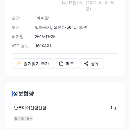
14,117원/1병
(2022-01-01 적
용)
포장
1바이알
보관
밀봉용기, 실온(1-30℃) 보관
허가일
2016-11-25
ATC 코드
J01XA01
즐겨찾기 추가
메모
공유
성분함량
반코마이신염산염
1 g
첨가제 (
1
)