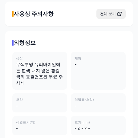
사용상 주의사항
전체 보기
외형정보
성상
제형
무색투명 유리바이알에
-
든 흰색 내지 엷은 황갈
색의 동결건조된 무균 주
사제
모양
식별표시(앞)
-
-
식별표시(뒤)
크기(mm)
-
- x - x -