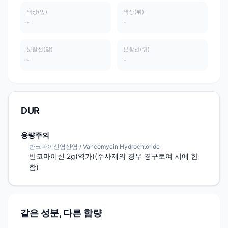
색상(앞)
색상(뒤)
-
-
분할선(앞)
분할선(뒤)
-
-
DUR
용량주의
반코마이신염산염 / Vancomycin Hydrochloride
반코마이신 2g(역가)(주사제의 경우 경구토여 시에 한
함)
같은 성분, 다른 함량